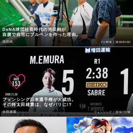
DeNA球団社長時代の池田純が、
自腹で自宅にブルペンを作った理由。
池田純
2019/01/07
プロ野球
フェンシング日本選手権が大成功。
その時太田雄貴は、なぜパリに!?
太田雄貴
2018/12/30
フェンシング