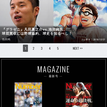
『グラゼニ』凡田夏之介vs.池田純氏。
球団買収には野球協約、球史を知るべし！
池田純
2018/12/27
プロ野球
1
2
3
4
5
NEXT >>
MAGAZINE
最新号