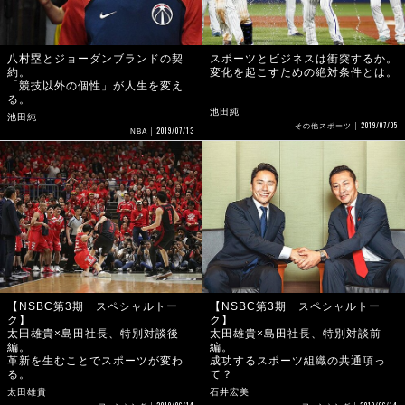
八村塁とジョーダンブランドの契
スポーツとビジネスは衝突するか。
約。
変化を起こすための絶対条件とは。
「競技以外の個性」が人生を変え
る。
池田純
池田純
2019/07/05
その他スポーツ
2019/07/13
NBA
【NSBC第3期 スペシャルトー
【NSBC第3期 スペシャルトー
ク】
ク】
太田雄貴×島田社長、特別対談後
太田雄貴×島田社長、特別対談前
編。
編。
革新を生むことでスポーツが変わ
成功するスポーツ組織の共通項っ
る。
て？
太田雄貴
石井宏美
2019/06/14