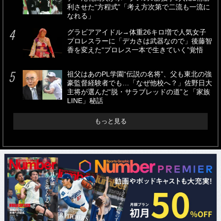
利させた“方程式”「考え方次第で二流も一流に
なれる」
グラビアアイドル→体重26キロ増で人気女子
プロレスラーに「デカさは武器なので」後藤智
香を変えた“プロレス一本で生きていく”覚悟
祖父はあのPL学園“伝説の名将”、父も東北の強
豪監督経験者でも…「なぜ他校へ？」佐野日大
主将が選んだ“脱・サラブレッドの道”と「家族
LINE」秘話
もっと見る