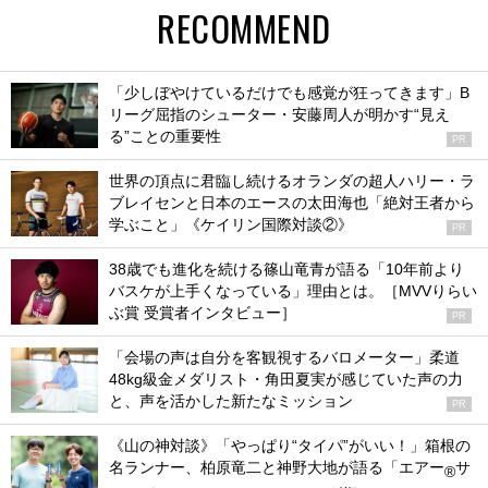
RECOMMEND
「少しぼやけているだけでも感覚が狂ってきます」B
リーグ屈指のシューター・安藤周人が明かす“見え
る”ことの重要性
PR
世界の頂点に君臨し続けるオランダの超人ハリー・ラ
ブレイセンと日本のエースの太田海也「絶対王者から
学ぶこと」《ケイリン国際対談②》
PR
38歳でも進化を続ける篠山竜青が語る「10年前より
バスケが上手くなっている」理由とは。［MVVりらい
ぶ賞 受賞者インタビュー］
PR
「会場の声は自分を客観視するバロメーター」柔道
48kg級金メダリスト・角田夏実が感じていた声の力
と、声を活かした新たなミッション
PR
《山の神対談》「やっぱり“タイパ”がいい！」箱根の
名ランナー、柏原竜二と神野大地が語る「エアー
サ
®