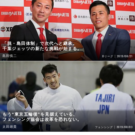
「脱・島田体制」で次代へと継承。
千葉ジェッツの新たな挑戦が始まる。
島田慎二
2019/08/21
Bリーグ
もう“東京五輪後”を見据えている、
フェンシング協会は改革を恐れない。
太田雄貴
2019/08/03
フェンシング