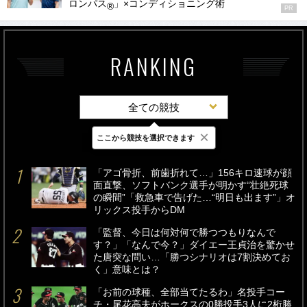
ロンパス
」×コンディショニング術
®
PR
RANKING
全ての競技
×
ここから競技を選択できます
最新
24時間
週間
「アゴ骨折、前歯折れて…」156キロ速球が顔
面直撃、ソフトバンク選手が明かす“壮絶死球
の瞬間”「救急車で告げた…“明日も出ます”」オ
リックス投手からDM
「監督、今日は何対何で勝つつもりなんで
す？」「なんで今？」ダイエー王貞治を驚かせ
た唐突な問い…「勝つシナリオは7割決めてお
く」意味とは？
「お前の球種、全部当てたるわ」名投手コー
チ・尾花高夫がホークスの0勝投手3人に2桁勝