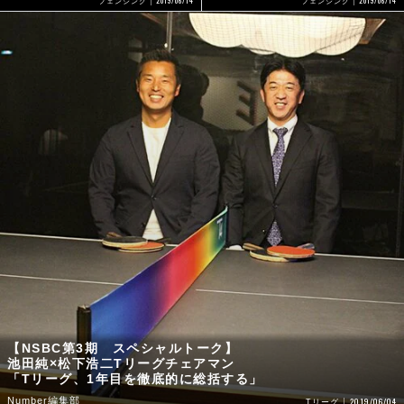
2019/06/14
フェンシング
フェンシング
【NSBC第3期 スペシャルトーク】
池田純×松下浩二Tリーグチェアマン
「Tリーグ、1年目を徹底的に総括する」
Number編集部
2019/06/04
Tリーグ