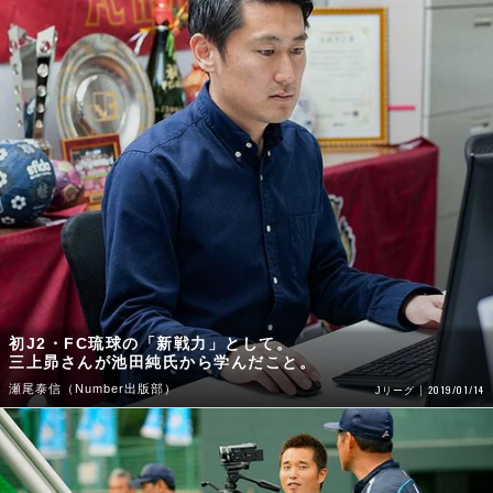
初J2・FC琉球の「新戦力」として。
三上昴さんが池田純氏から学んだこと。
瀬尾泰信（Number出版部）
2019/01/14
Jリーグ