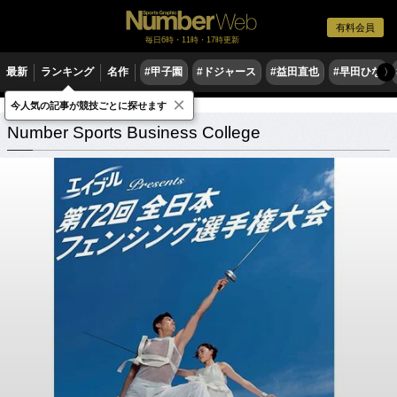
有料会員
毎日6時・11時・17時更新
最新
ランキング
名作
#甲子園
#ドジャース
#益田直也
#早田ひな
〉
×
今人気の記事が競技ごとに探せます
Number Sports Business College
Number Sports Business College