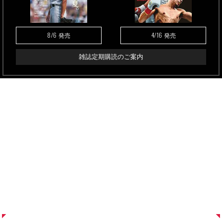
8/6
4/16
発売
発売
雑誌定期購読のご案内