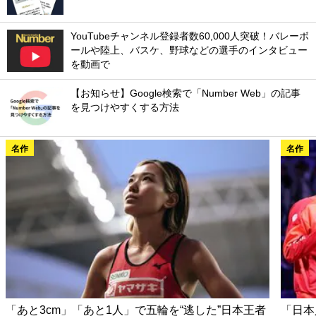
YouTubeチャンネル登録者数60,000人突破！バレーボ
ールや陸上、バスケ、野球などの選手のインタビュー
を動画で
【お知らせ】Google検索で「Number Web」の記事
を見つけやすくする方法
名作
名作
「あと3cm」「あと1人」で五輪を“逃した”日本王者
「日本