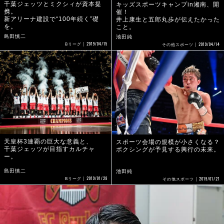
千葉ジェッツとミクシィが資本提
キッズスポーツキャンプin湘南、開
携。
催！
新アリーナ建設で“100年続く”礎
井上康生と五郎丸歩が伝えたかった
を。
こと。
島田慎二
池田純
2019/04/15
2019/04/14
Bリーグ
その他スポーツ
天皇杯3連覇の巨大な意義と、
スポーツ会場の規模が小さくなる？
千葉ジェッツが目指すカルチャ
ボクシングが予見する興行の未来。
ー。
島田慎二
池田純
2019/01/28
2019/01/21
Bリーグ
その他スポーツ