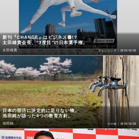
新刊『CHANGE』はビジネス書!?
太田雄貴会長、“3度目”の日本選手権。
太田雄貴
2019/10/20
フェンシング
日本の部活に決定的に足りない物。
池田純が語った4つの教育方針。
池田純
2019/10/20
その他