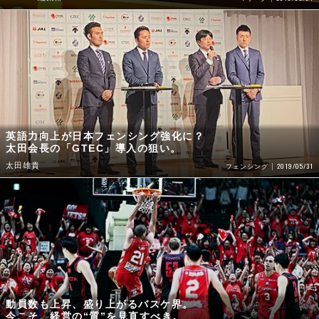
英語力向上が日本フェンシング強化に？
太田会長の「GTEC」導入の狙い。
太田雄貴
2019/05/31
フェンシング
動員数も上昇、盛り上がるバスケ界。
今こそ、経営の“質”を見直すべき。