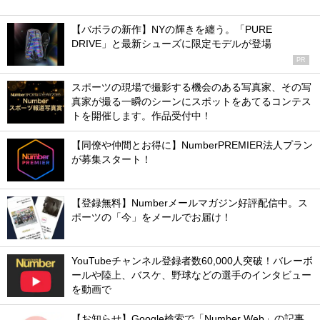
【バボラの新作】NYの輝きを纏う。「PURE
DRIVE」と最新シューズに限定モデルが登場
PR
スポーツの現場で撮影する機会のある写真家、その写
真家が撮る一瞬のシーンにスポットをあてるコンテス
トを開催します。作品受付中！
【同僚や仲間とお得に】NumberPREMIER法人プラン
が募集スタート！
【登録無料】Numberメールマガジン好評配信中。ス
ポーツの「今」をメールでお届け！
YouTubeチャンネル登録者数60,000人突破！バレーボ
ールや陸上、バスケ、野球などの選手のインタビュー
を動画で
【お知らせ】Google検索で「Number Web」の記事