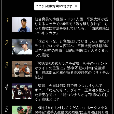
×
ここから競技を選択できます
最新
24時間
週間
仙台育英で準優勝→ドラ1入団…平沢大河が振
り返るロッテでの9年間「殻を破りきれず…も
っと貪欲に方法を探していたら」「西武移籍は
いいキッカケ」
「僕だろうな、と覚悟はしていました」現役ド
ラフトでロッテ→西武へ…平沢大河が移籍2年
目で“覚醒”の理由「目的が明確に」大きく変わ
った意識
「校舎3階の窓ガラスを破壊、相手のセカンド
がライトの位置に」阪神“不動の中軸”佐藤輝
明…野球部元相棒が語る高校時代の《サトテル
伝説》
「監督、今日は何対何で勝つつもりなんで
す？」「なんで今？」ダイエー王貞治を驚かせ
た唐突な問い…「勝つシナリオは7割決めてお
く」意味とは？
「僕を4番から外してください」ホークス小久
保裕紀“選手人生最大の危機”に王貞治は何と答