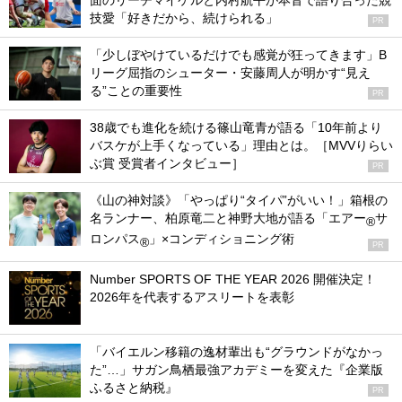
面のリーチマイケルと内村航平が本音で語り合った競
技愛「好きだから、続けられる」
PR
「少しぼやけているだけでも感覚が狂ってきます」B
リーグ屈指のシューター・安藤周人が明かす“見え
る”ことの重要性
PR
38歳でも進化を続ける篠山竜青が語る「10年前より
バスケが上手くなっている」理由とは。［MVVりらい
ぶ賞 受賞者インタビュー］
PR
《山の神対談》「やっぱり“タイパ”がいい！」箱根の
名ランナー、柏原竜二と神野大地が語る「エアー
サ
®
ロンパス
」×コンディショニング術
®
PR
Number SPORTS OF THE YEAR 2026 開催決定！
2026年を代表するアスリートを表彰
「バイエルン移籍の逸材輩出も“グラウンドがなかっ
た”…」サガン鳥栖最強アカデミーを変えた『企業版
ふるさと納税』
PR