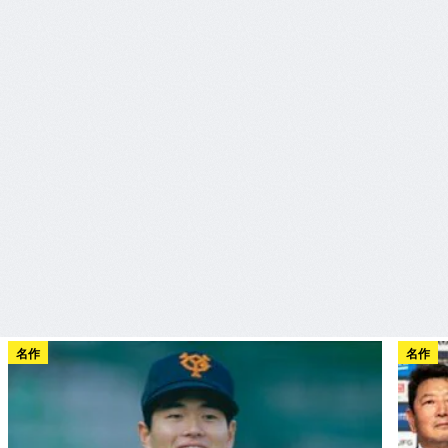
名作
名作