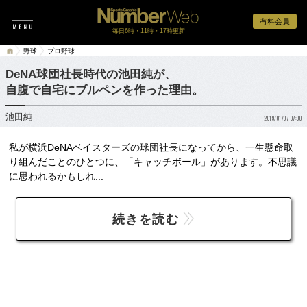
有料会員
毎日6時・11時・17時更新
野球
プロ野球
DeNA球団社長時代の池田純が、
自腹で自宅にブルペンを作った理由。
池田純
2019/01/07 07:00
私が横浜DeNAベイスターズの球団社長になってから、一生懸命取
り組んだことのひとつに、「キャッチボール」があります。不思議
に思われるかもしれ...
続きを読む