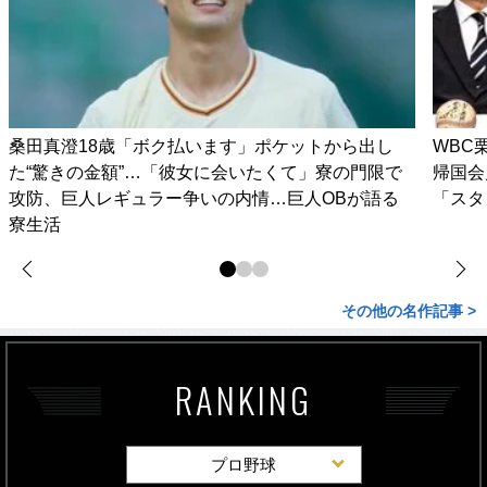
桑田真澄18歳「ボク払います」ポケットから出し
WBC
た“驚きの金額”…「彼女に会いたくて」寮の門限で
帰国会
攻防、巨人レギュラー争いの内情…巨人OBが語る
「スタ
寮生活
その他の名作記事 >
RANKING
プロ野球