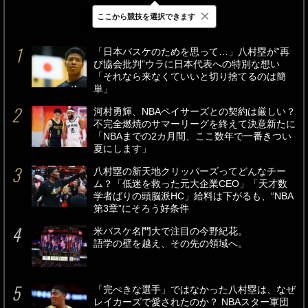
×
ここから競技を選択できます
最新
24時間
週間
「日本バスケのためを思って…」八村塁が“再
び協会批判”ウラに日本代表への特別な想い
「それなら来なくていいと切り捨てるのは簡
単」
河村勇輝、NBAペイサーズとの契約は厳しい？
不完全燃焼のサマーリーグを終えて決意新たに
「NBAまでの2カ月間、ここ数年で一番きつい
夏にします」
八村塁の新天地クリッパーズってどんなチー
ム？「低迷を救った元大企業CEO」「天才数
学者ばりの頭脳派HC」給料は下がるも、“NBA
第3章”にそろう好条件
米バスケ名門大で注目の今野紀花。
語学の壁を越え、その先の領域へ。
「完ぺきな選手」ではなかった八村塁は、なぜ
レイカーズで愛されたのか？ NBAスター軍団