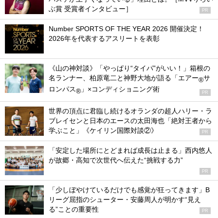
ぶ賞 受賞者インタビュー］
PR
Number SPORTS OF THE YEAR 2026 開催決定！
2026年を代表するアスリートを表彰
《山の神対談》「やっぱり“タイパ”がいい！」箱根の
名ランナー、柏原竜二と神野大地が語る「エアー
サ
®
ロンパス
」×コンディショニング術
®
PR
世界の頂点に君臨し続けるオランダの超人ハリー・ラ
ブレイセンと日本のエースの太田海也「絶対王者から
学ぶこと」《ケイリン国際対談②》
PR
「安定した場所にとどまれば成長は止まる」西内悠人
が故郷・高知で次世代へ伝えた“挑戦する力”
PR
「少しぼやけているだけでも感覚が狂ってきます」B
リーグ屈指のシューター・安藤周人が明かす“見え
る”ことの重要性
PR