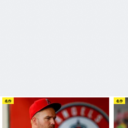
名作
名作