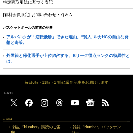
特定商取引法に基づく表記
[有料会員限定] お問い合わせ・Ｑ＆Ａ
バスケットボールの前後の記事
アルバルクが「逆転優勝」できた理由。“賢人”ルカHCの自由な発
想と奇策。
外国籍と帰化選手が上位独占する、Bリーグ得点ランクの特異性と
は。
毎日6時・11時・17時に最新記事をお届けします
FOLLOW US
MAGAZINE
雑誌『Number』購読のご案
雑誌『Number』バックナン
内
バー