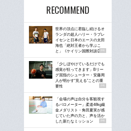
RECOMMEND
世界の頂点に君臨し続けるオ
ランダの超人ハリー・ラブレ
イセンと日本のエースの太田
海也「絶対王者から学ぶこ
と」《ケイリン国際対談②》
PR
「少しぼやけているだけでも
感覚が狂ってきます」Bリー
グ屈指のシューター・安藤周
人が明かす“見える”ことの重
要性
PR
「会場の声は自分を客観視す
るバロメーター」柔道48kg級
金メダリスト・角田夏実が感
じていた声の力と、声を活か
した新たなミッション
PR