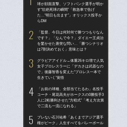
球が顔面直撃、ソフトバンク選手が明か
球
す“壮絶死球の瞬間”「救急車で告げ
す“
た…“明日も出ます”」オリックス投手か
た…
らDM
らD
「監督、今日は何対何で勝つつもりなん
「
です？」「なんで今？」ダイエー王貞治
で
を驚かせた唐突な問い…「勝つシナリオ
を
は7割決めておく」意味とは？
は
グラビアアイドル→体重26キロ増で人気
「
女子プロレスラーに「デカさは武器なの
コー
で」後藤智香を変えた“プロレス一本で
人に
生きていく”覚悟
で
「お前の球種、全部当てたるわ」名投手
ブ
コーチ・尾花高夫がホークスの0勝投手3
権
人に2桁勝利させた“方程式”「考え方次第
に
で二流も一流になれる」
「
ブレない石川祐希「あくまでアジア選手
祖父
権がピーク」人生すべてをバレーボール
北