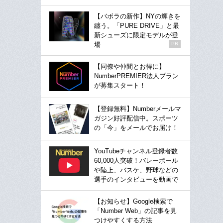
【バボラの新作】NYの輝きを
纏う。「PURE DRIVE」と最
新シューズに限定モデルが登
場
PR
【同僚や仲間とお得に】
NumberPREMIER法人プラン
が募集スタート！
【登録無料】Numberメールマ
ガジン好評配信中。スポーツ
の「今」をメールでお届け！
YouTubeチャンネル登録者数
60,000人突破！バレーボール
や陸上、バスケ、野球などの
選手のインタビューを動画で
【お知らせ】Google検索で
「Number Web」の記事を見
つけやすくする方法