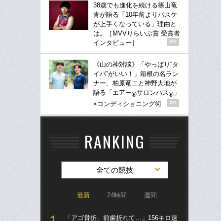
38歳でも進化を続ける篠山竜
青が語る「10年前よりバスケ
が上手くなっている」理由と
は。［MVVりらいぶ賞 受賞者
インタビュー］
PR
《山の神対談》「やっぱり“タ
イパ”がいい！」箱根の名ラン
ナー、柏原竜二と神野大地が
語る「エアー
サロンパス
」
®
®
×コンディショニング術
PR
RANKING
全ての競技
最新
24時間
週間
「アゴ骨折、前歯折れて…」156キロ速
「ア