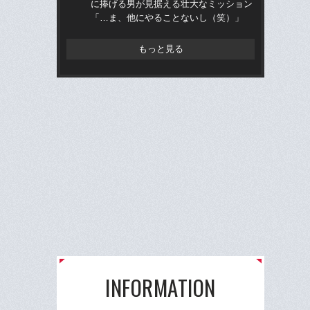
に捧げる男が見据える壮大なミッション
へ？
「…ま、他にやることないし（笑）」
ブレ
もっと見る
INFORMATION