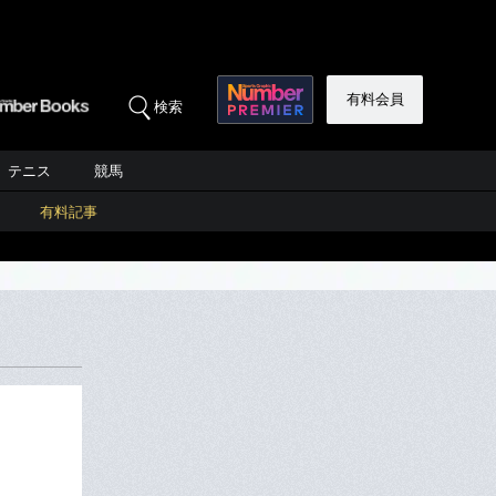
有料会員
検索
テニス
競馬
有料記事