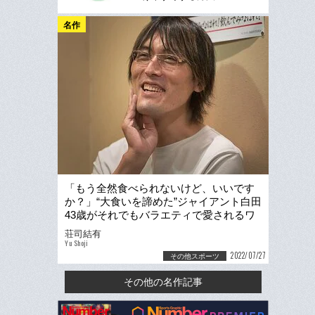
名作
「もう全然食べられないけど、いいです
か？」“大食いを諦めた”ジャイアント白田
43歳がそれでもバラエティで愛されるワ
ケ「最初は抵抗もあった」
荘司結有
Yu Shoji
2022/07/27
その他スポーツ
その他の名作記事