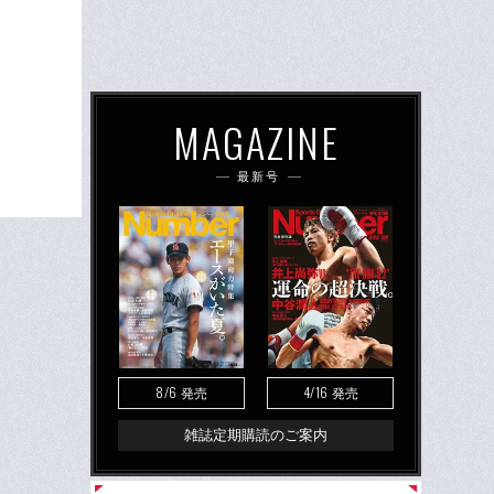
MAGAZINE
最新号
8/6
4/16
発売
発売
雑誌定期購読のご案内