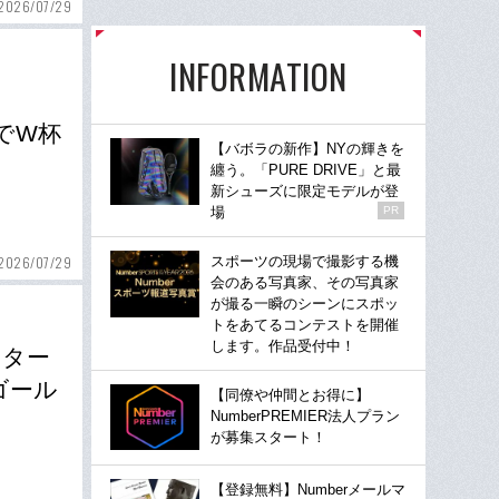
2026/07/29
INFORMATION
でW杯
【バボラの新作】NYの輝きを
纏う。「PURE DRIVE」と最
新シューズに限定モデルが登
場
PR
スポーツの現場で撮影する機
2026/07/29
会のある写真家、その写真家
が撮る一瞬のシーンにスポッ
トをあてるコンテストを開催
します。作品受付中！
ンター
ゴール
【同僚や仲間とお得に】
NumberPREMIER法人プラン
が募集スタート！
【登録無料】Numberメールマ