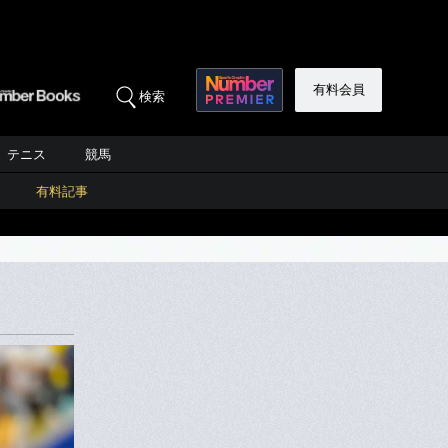
有料会員
検索
テニス
競馬
有料記事