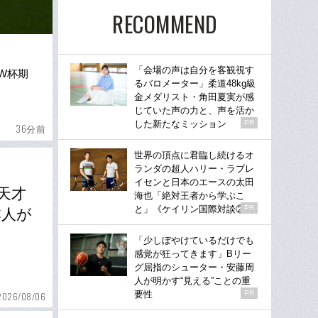
RECOMMEND
「会場の声は自分を客観視す
W杯期
るバロメーター」柔道48kg級
金メダリスト・角田夏実が感
じていた声の力と、声を活か
した新たなミッション
PR
36分前
世界の頂点に君臨し続けるオ
ランダの超人ハリー・ラブレ
イセンと日本のエースの太田
天才
海也「絶対王者から学ぶこ
と」《ケイリン国際対談②》
PR
本人が
「少しぼやけているだけでも
感覚が狂ってきます」Bリー
グ屈指のシューター・安藤周
人が明かす“見える”ことの重
要性
PR
2026/08/06