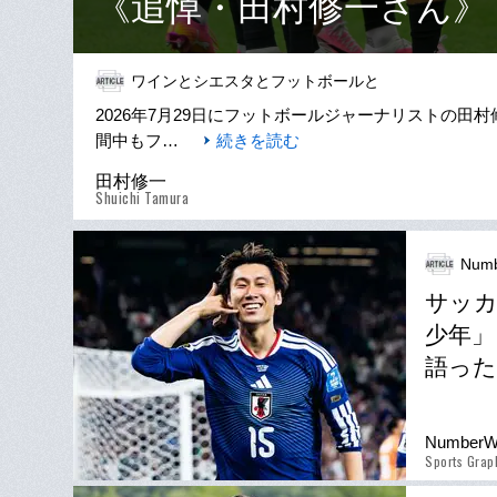
《追悼・田村修一さん》
ワインとシエスタとフットボールと
2026年7月29日にフットボールジャーナリストの
間中もフ…
続きを読む
田村修一
Shuichi Tamura
Numb
サッカ
少年」
語った
Number
Sports Gra