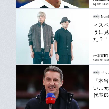
Sports Gra
Num
＜スペ
うに見
た？「
松本宣昭
Yoshiaki Ma
サッ
「本当
い…元
代表選