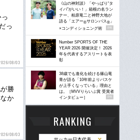
《山の神対談》「やっぱり“タ
イパ”がいい！」箱根の名ラン
ナー、柏原竜二と神野大地が
かっ
語る「エアー
サロンパス
」
®
®
だっ
×コンディショニング術
PR
Number SPORTS OF THE
YEAR 2026 開催決定！ 2026
年を代表するアスリートを表
彰
2026/08/03
38歳でも進化を続ける篠山竜
青が語る「10年前よりバスケ
が上手くなっている」理由と
地が勝
は。［MVVりらいぶ賞 受賞者
れなか
インタビュー］
PR
RANKING
2026/08/03
サッカー日本代表