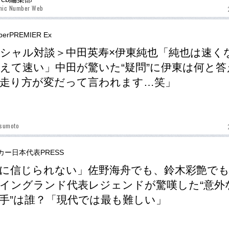
phic Number Web
berPREMIER Ex
シャル対談＞中田英寿×伊東純也「純也は速く
えて速い」中田が驚いた“疑問”に伊東は何と答
走り方が変だって言われます…笑」
tsumoto
カー日本代表PRESS
に信じられない」佐野海舟でも、鈴木彩艶で
イングランド代表レジェンドが驚嘆した“意外
手”は誰？「現代では最も難しい」