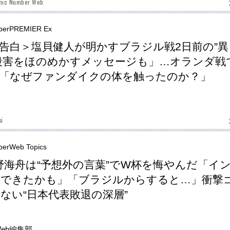
phic Number Web
berPREMIER Ex
告白＞塩貝健人が明かすブラジル戦2日前の”異
殺害をほのめかすメッセージも」…オランダ戦
「なぜファンダイクの体を触ったのか？」
ki
erWeb Topics
野海舟は“予想外の言葉”でW杯を悔やんだ「イ
トできたかも」「ブラジルからすると…」衝撃
ない“日本代表敗退の深層”
Web編集部