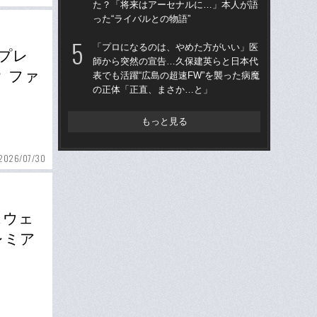
た？「将来はアーセナルに…」本人が語
た
った“ライバルとの物語”
った
「プロになるのは、やめた方がいい」医
「
プレ
師から突然の宣告…久保建英らと日本代
師
 ファ
表でも活躍“広島の超速FW”を襲った病魔
表で
の正体「正直、まさか…と」
の
もっと見る
2026/07/30
スウェ
レミア