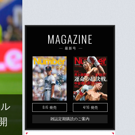
MAGAZINE
最新号
トル
8/6
4/16
発売
発売
開
雑誌定期購読のご案内