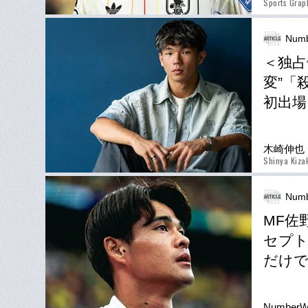
Sports Gra
Num
＜独占
変”「
初出場
木崎伸也
Shinya Kiza
Numb
MF佐
セプ
だけで
Number