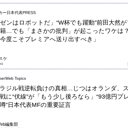
カー日本代表PRESS
ゼンはロボットだ」“W杯でも躍動”前田大然が
籍…でも「まさかの批判」が起こったワケは？
「今度こそプレミアへ送り出すべき」
スケ
ma
erWeb Topics
ラジル戦逆転負けの真相…じつはオランダ、
戦に“伏線”が「もう少し後ろなら」“93億円プ
噂”日本代表MFの重要証言
Web編集部