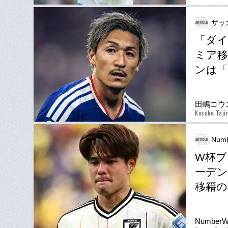
サッ
「ダイ
ミア移
ンは
田嶋コウ
Kosuke Taji
Numb
W杯ブ
ーデン
移籍の
Number