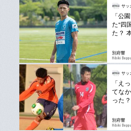
サッ
「公園
た“四
た？ 
別府響
Hibiki Bepp
サッ
「えっ
てなか
った？
別府響
Hibiki Bepp