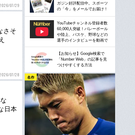
ガジン好評配信中。スポーツ
2026/07/29
の「今」をメールでお届け！
YouTubeチャンネル登録者数
60,000人突破！バレーボール
なさそ
や陸上、バスケ、野球などの
え
選手のインタビューを動画で
【お知らせ】Google検索で
「Number Web」の記事を見
つけやすくする方法
2026/07/28
名作
もな
な日本