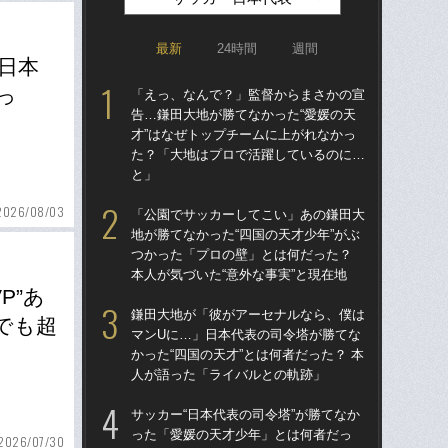
最新
24時間
週間
日本
っ
「えっ、なんで？」監督からまさかの宣
「
告…鎌田大地が勝てなかった“愛媛の天
告…
才”はなぜトップチームに上がれなかっ
才”
た？「大地はプロで活躍しているのに…
た
と」
と
2026/08/03
「公園でサッカーしてこい」あの鎌田大
「
地が勝てなかった“四国の天才少年”がぶ
地が
つかった「プロの壁」とは何だった？
つ
本人が気づいた“意外な事実”と現在地
本人
P”あ
鎌田大地が「彼がアーセナルなら、僕は
鎌
でも超
マンUに…」日本代表の司令塔が勝てな
マ
かった“四国の天才”とは何者だった？ 本
かっ
人が語った「ライバルとの軌跡」
人
サッカー“日本代表の司令塔”が勝てなか
サッ
った「愛媛の天才少年」とは何者だっ
っ
2026/07/30