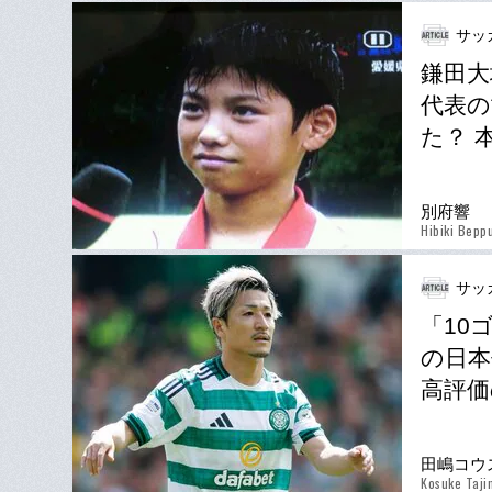
サッ
鎌田大
代表の
た？ 
別府響
Hibiki Bepp
サッ
「10
の日本
高評価
田嶋コウ
Kosuke Taji