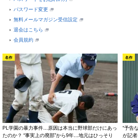
パスワード変更
無料メールマガジン受信設定
退会はこちら
会員規約
名作
名作
PL学園の暴力事件…原因は本当に野球部だけにあっ
“予告
たのか？ “事実上の廃部”から9年…地元はひっそり
が記者