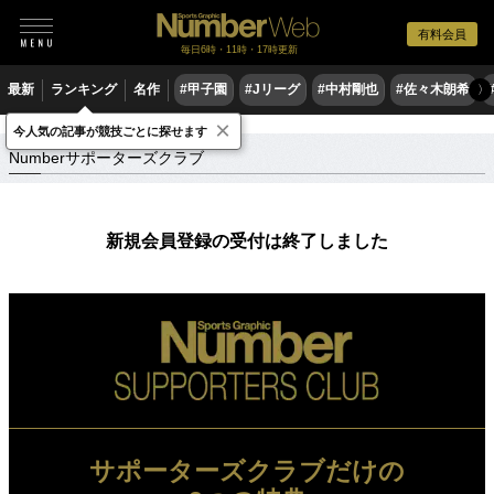
有料会員
毎日6時・11時・17時更新
最新
ランキング
名作
#甲子園
#Jリーグ
#中村剛也
#佐々木朗希
〉
×
Numberサポーターズクラブ
今人気の記事が競技ごとに探せます
Numberサポーターズクラブ
新規会員登録の受付は終了しました
サポーターズクラブだけの