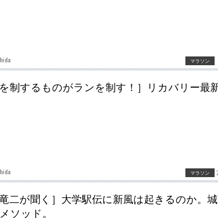
hida
マラソン
を制するものがランを制す！］リカバリー最
hida
マラソン
竜二が聞く］大学駅伝に新風は起きるのか。城
メソッド。