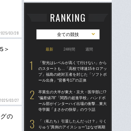
RANKING
2025/03/28
全ての競技
5＞
最新
24時間
週間
「聖光はレベルが高くて行けない」から
「
のスタートも…「高校で球速15キロアッ
のス
プ」福島の絶対王者を封じた「ソフトボ
プ
ール出身」“背番号17”の正体
ール
卒業生の大半が東大・京大・医学部に!?
卒業
“偏差値78”「関西の超進学校」ハンドボ
“偏
2025/03/27
ール部がインターハイ出場の衝撃…東大
ー
寺学園「まさかの快挙」のウラ話
寺
ングの
「（私たち）引退したんだっけ？」りく
「
りゅう“異例のアイスショー”はなぜ画期
りゅ