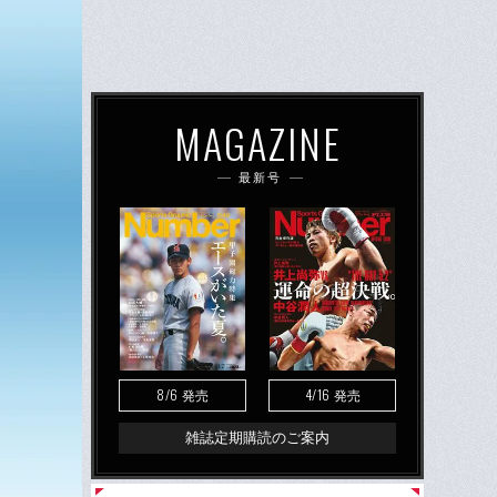
MAGAZINE
最新号
8/6
4/16
発売
発売
雑誌定期購読のご案内