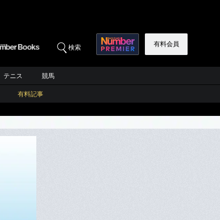
有料会員
検索
テニス
競馬
有料記事