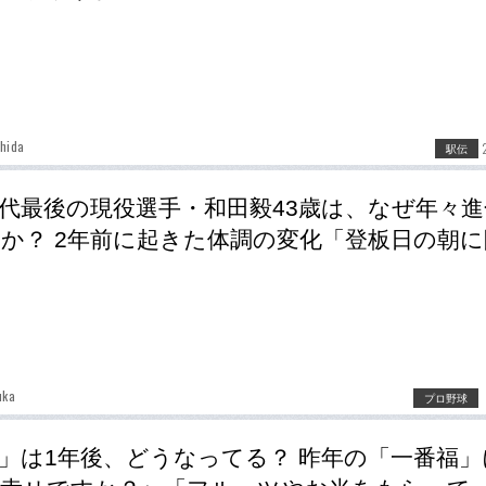
hida
駅伝
代最後の現役選手・和田毅43歳は、なぜ年々進
か？ 2年前に起きた体調の変化「登板日の朝に
uka
プロ野球
」は1年後、どうなってる？ 昨年の「一番福」