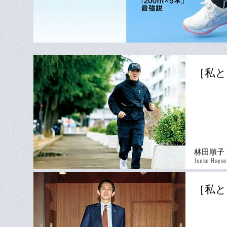
［私と
林田順子
Junko Hayas
［私と