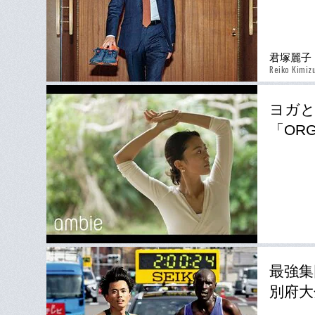
君塚麗子
Reiko Kimiz
ヨガ
「ORG
最強集
別府大