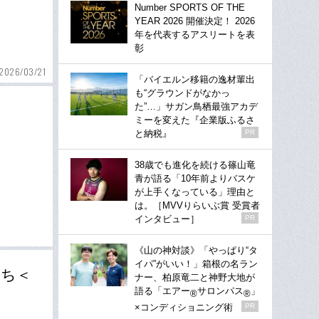
Number SPORTS OF THE
YEAR 2026 開催決定！ 2026
年を代表するアスリートを表
彰
2026/03/21
「バイエルン移籍の逸材輩出
も“グラウンドがなかっ
た”…」サガン鳥栖最強アカデ
ミーを変えた『企業版ふるさ
と納税』
PR
38歳でも進化を続ける篠山竜
青が語る「10年前よりバスケ
が上手くなっている」理由と
は。［MVVりらいぶ賞 受賞者
インタビュー］
PR
《山の神対談》「やっぱり“タ
イパ”がいい！」箱根の名ラン
たち＜
ナー、柏原竜二と神野大地が
語る「エアー
サロンパス
」
®
®
×コンディショニング術
PR