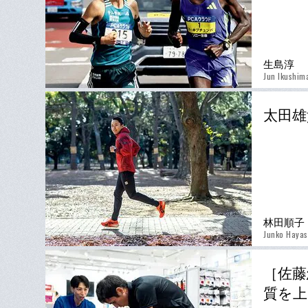
生島淳
Jun Ikushim
太田雄
林田順子
Junko Hayas
［佐藤
質を上