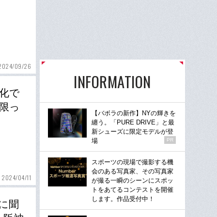
2024/09/26
INFORMATION
化で
限っ
【バボラの新作】NYの輝きを
纏う。「PURE DRIVE」と最
新シューズに限定モデルが登
場
PR
スポーツの現場で撮影する機
会のある写真家、その写真家
2024/04/11
が撮る一瞬のシーンにスポッ
トをあてるコンテストを開催
します。作品受付中！
に聞