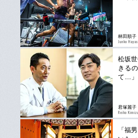
林田順子
Junko Hayas
松坂世
きるの
て…」
君塚麗子
Reiko Kimiz
「福男