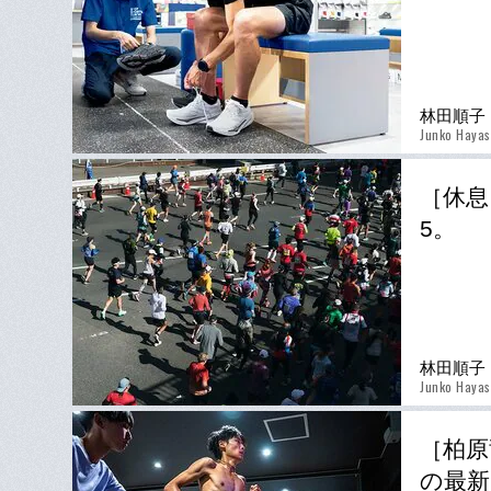
林田順子
Junko Hayas
［休息
5。
林田順子
Junko Hayas
［柏原
の最新