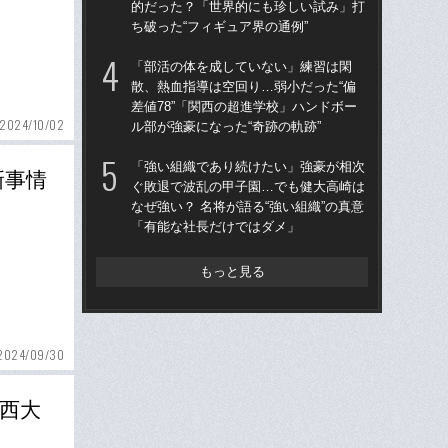
的だった？「世界的にも珍しい試み」打
的
ち破った“フィギュア界の通例”
ち破
「部活の体を成していない」練習は閑
仙
散、熱血指導は空回り…弱小だった“偏
河
差値78”「関西の超進学校」ハンドボー
り
2024/10/02
ル部が強豪になった“奇跡の軌跡”
た
「強い組織であり続けたい」強豪が相次
“県
新事情
ぐ敗退で波乱の甲子園…でも健大高崎は
学
なぜ強い？ 名将が語る“強い組織”の真意
は
「有能な社長だけではダメ」
17
もっと見る
2024/09/30
西大