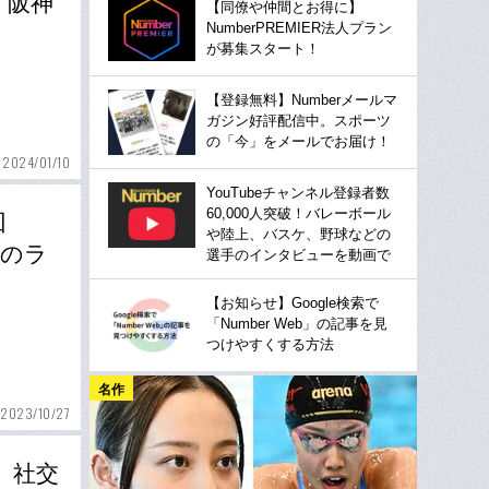
、阪神
【同僚や仲間とお得に】
NumberPREMIER法人プラン
が募集スタート！
【登録無料】Numberメールマ
ガジン好評配信中。スポーツ
の「今」をメールでお届け！
2024/01/10
YouTubeチャンネル登録者数
60,000人突破！バレーボール
回
や陸上、バスケ、野球などの
顔のラ
選手のインタビューを動画で
【お知らせ】Google検索で
「Number Web」の記事を見
つけやすくする方法
名作
2023/10/27
』社交