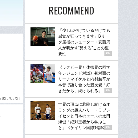
RECOMMEND
「少しぼやけているだけでも
感覚が狂ってきます」Bリー
グ屈指のシューター・安藤周
人が明かす“見える”ことの重
要性
PR
《ラグビー界と体操界の同学
年レジェンド対談》初対面の
リーチマイケルと内村航平が
本音で語り合った競技愛「好
きだから、続けられる」
PR
2026/03/21
世界の頂点に君臨し続けるオ
ランダの超人ハリー・ラブレ
る」
イセンと日本のエースの太田
海也「絶対王者から学ぶこ
と」《ケイリン国際対談②》
PR