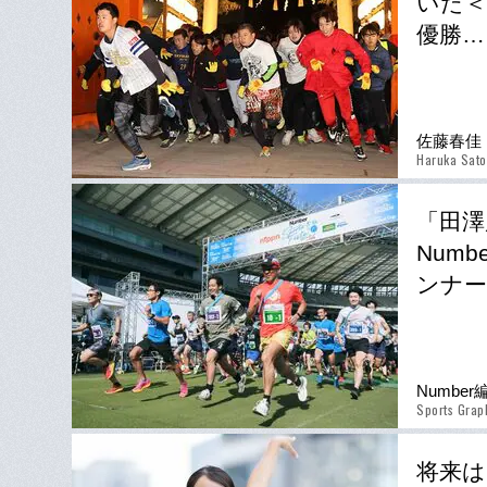
いた＜
優勝…
佐藤春佳
Haruka Sato
「田澤
Num
ンナー
Numbe
Sports Grap
将来は