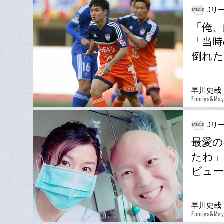
Jリー
「俺、
「当時
倒れた
早川史哉
Fumiya&May
Jリー
最愛の
たわ」
ビュー
早川史哉
Fumiya&May