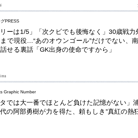
ki
グPRESS
リーは1/5」「次クビでも後悔なく」30歳戦力
歳まで現役…“あのオウンゴール”だけでない、
話せる裏話「GK出身の使命ですから」
hima
ts Graphic Number
タでは大一番でほとんど負けた記憶がない」
代の阿部勇樹が力を得た、頼もしき”真紅の熱狂