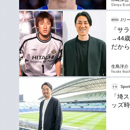
Shinya Kiza
Jリー
「サラ
→44
だから
生島洋介
Yosuke Ikus
Spor
「埼ス
ッズ時