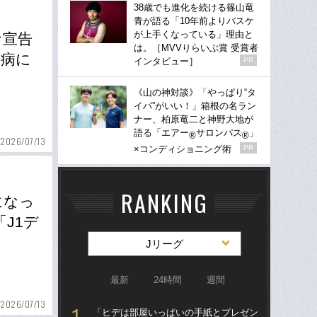
38歳でも進化を続ける篠山竜
青が語る「10年前よりバスケ
が上手くなっている」理由と
な宣告
は。［MVVりらいぶ賞 受賞者
.病に
インタビュー］
PR
《山の神対談》「やっぱり“タ
イパ”がいい！」箱根の名ラン
ナー、柏原竜二と神野大地が
語る「エアー
サロンパス
」
®
®
2026/07/13
×コンディショニング術
PR
RANKING
になっ
J1デ
Jリーグ
最新
24時間
週間
2026/07/13
「ヒデは部屋いっぱいの手紙とプレゼン