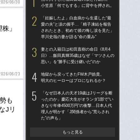
2026/06/30
小笠原「何でもする」に背中を押され。
「妊娠したよ」白血病から生還した“最
愛の夫”と涙の握手…「精子凍結を報告
望株」
されたとき、初めて彼の悔し涙を見た」
早川史哉の妻が語る“命の重み”
妻との入籍日は松田直樹の命日《8月4
日》…飯田真輝35歳はなぜ「マツさんの
思い」を“勝手に受け継いだ”のか
2026/06/23
地獄から戻ってきたFW木戸皓貴。
明大のヒーローはプロになれるか？
「なぜ日本人の天才19歳はJリーグを断
勢も
ったのか」慶応大生がオランダ1部で“い
きなり年俸4500万円”の衝撃…日本人代
なJリ
理人が明かす「J関係者から“荒らされ
た”の声も」
もっと見る