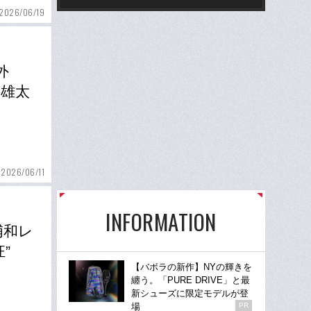
2026/06/19
外
南雄太
2026/06/11
INFORMATION
浦和レ
”
【バボラの新作】NYの輝きを
纏う。「PURE DRIVE」と最
新シューズに限定モデルが登
場
PR