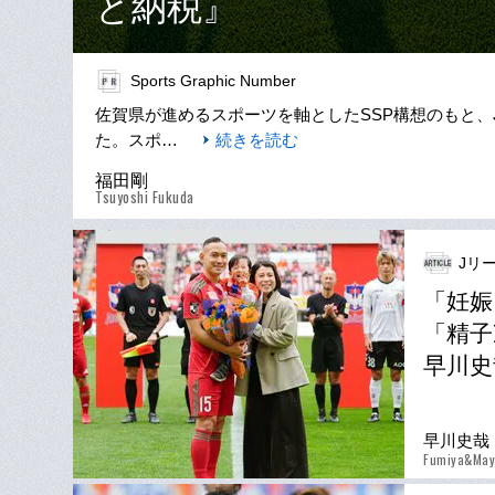
と納税』
Sports Graphic Number
佐賀県が進めるスポーツを軸としたSSP構想のもと
た。スポ…
続きを読む
福田剛
Tsuyoshi Fukuda
Jリー
「妊娠
「精子
早川史
早川史哉
Fumiya&May