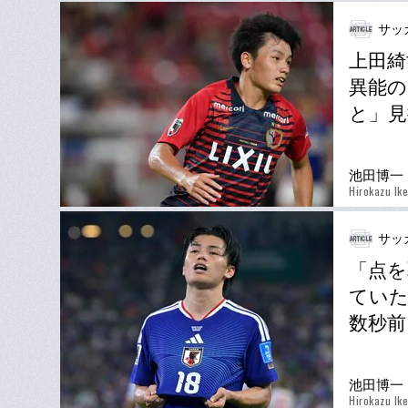
サッ
上田綺
異能の
と」見
池田博一
Hirokazu Ik
サッ
「点を
ていた
数秒前
池田博一
Hirokazu Ik