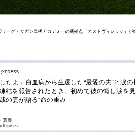
、Jリーグ・サガン鳥栖アカデミーの新拠点「ネストヴィレッジ」が
グPRESS
したよ」白血病から生還した“最愛の夫”と涙の
凍結を報告されたとき、初めて彼の悔し涙を
哉の妻が語る“命の重み”
・真優
u Hayakawa