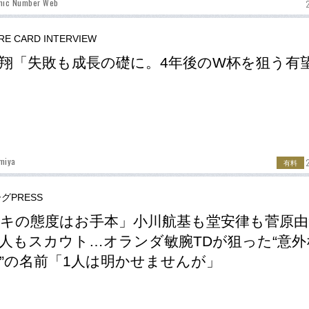
phic Number Web
RE CARD INTERVIEW
翔「失敗も成長の礎に。4年後のW杯を狙う有
miya
有料
グPRESS
キの態度はお手本」小川航基も堂安律も菅原由
人もスカウト…オランダ敏腕TDが狙った“意外
”の名前「1人は明かせませんが」