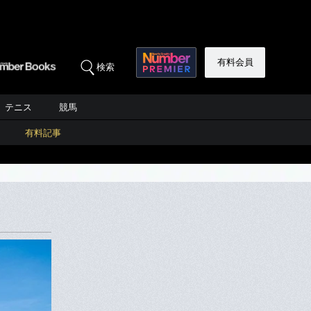
有料会員
検索
テニス
競馬
有料記事