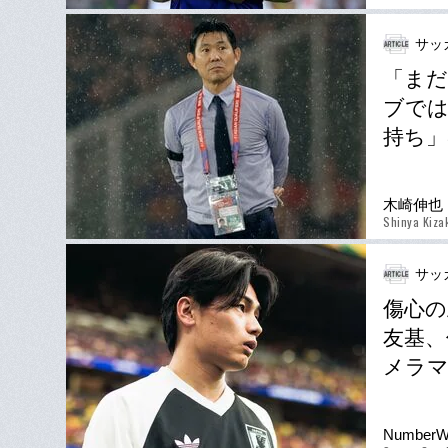
サッ
「まだ
ブでは
持ち」
木崎伸也
Shinya Kiza
サッ
傷心の
友基、
メラマ
Number