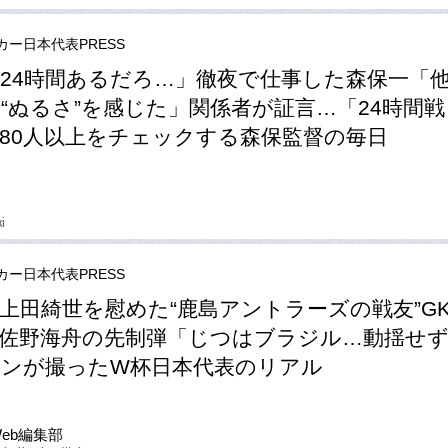
カー日本代表PRESS
24時間あるだろ…」徹夜で仕事した森保一「
“ぬるさ”を感じた」関係者が証言…「24時間
80人以上をチェックする森保監督の毎日
ki
カー日本代表PRESS
上田綺世を慰めた“鹿島アントラーズの戦友”G
佐野海舟の先制弾「じつはブラジル…動揺せ
ンが撮ったW杯日本代表のリアル
Web編集部