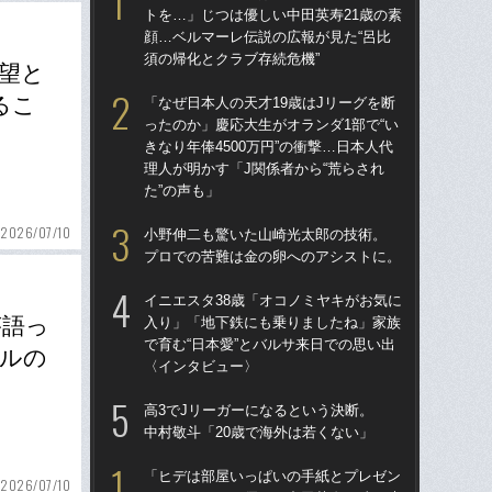
トを…」じつは優しい中田英寿21歳の素
顔…ベルマーレ伝説の広報が見た“呂比
須の帰化とクラブ存続危機”
望と
るこ
「なぜ日本人の天才19歳はJリーグを断
ったのか」慶応大生がオランダ1部で“い
きなり年俸4500万円”の衝撃…日本人代
理人が明かす「J関係者から“荒らされ
た”の声も」
2026/07/10
小野伸二も驚いた山崎光太郎の技術。
プロでの苦難は金の卵へのアシストに。
イニエスタ38歳「オコノミヤキがお気に
が語っ
入り」「地下鉄にも乗りましたね」家族
で育む“日本愛”とバルサ来日での思い出
ールの
〈インタビュー〉
高3でJリーガーになるという決断。
中村敬斗「20歳で海外は若くない」
「ヒデは部屋いっぱいの手紙とプレゼン
2026/07/10