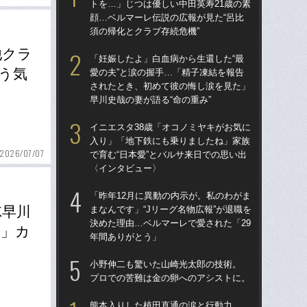
トを…」じつは優しい中田英寿21歳の素
顔…ベルマーレ伝説の広報が見た“呂比
須の帰化とクラブ存続危機”
他クラ
「妊娠したよ」白血病から生還した“最
戦う気
愛の夫”と涙の握手…「精子凍結を報告
されたとき、初めて彼の悔し涙を見た」
早川史哉の妻が語る“命の重み”
イニエスタ38歳「オコノミヤキがお気に
入り」「地下鉄にも乗りましたね」家族
2026/07/07
で育む“日本愛”とバルサ来日での思い出
〈インタビュー〉
「昨年12月に異動の内示が。私のわがま
K早川
まなんです」“Jリーグ名物広報”が退職を
決めた理由…ベルマーレで愛された「29
ず」カ
年間ありがとう」
小野伸二も驚いた山崎光太郎の技術。
プロでの苦難は金の卵へのアシストに。
熊本入りした植田直通の涙と行動力。