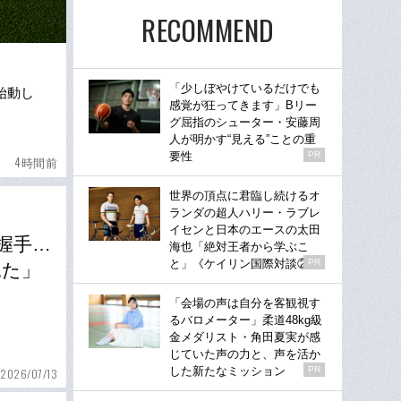
RECOMMEND
「少しぼやけているだけでも
始動し
感覚が狂ってきます」Bリー
グ屈指のシューター・安藤周
人が明かす“見える”ことの重
要性
PR
4時間前
世界の頂点に君臨し続けるオ
ランダの超人ハリー・ラブレ
イセンと日本のエースの太田
握手…
海也「絶対王者から学ぶこ
と」《ケイリン国際対談②》
PR
見た」
「会場の声は自分を客観視す
るバロメーター」柔道48kg級
金メダリスト・角田夏実が感
じていた声の力と、声を活か
した新たなミッション
PR
2026/07/13