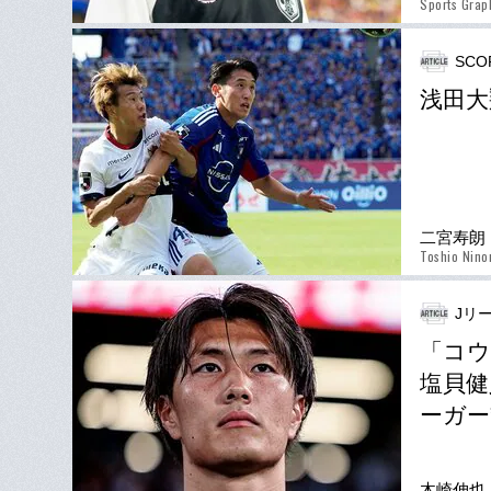
Sports Gra
SCO
浅田大
二宮寿朗
Toshio Nino
Jリー
「コウ
塩貝健
ーガー
木崎伸也