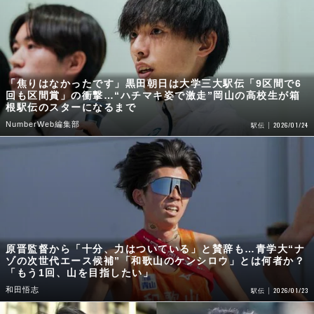
「焦りはなかったです」黒田朝日は大学三大駅伝「9区間で6
回も区間賞」の衝撃…“ハチマキ姿で激走”岡山の高校生が箱
根駅伝のスターになるまで
NumberWeb編集部
2026/01/24
駅伝
原晋監督から「十分、力はついている」と賛辞も…青学大“ナ
ゾの次世代エース候補”「和歌山のケンシロウ」とは何者か？
「もう1回、山を目指したい」
和田悟志
2026/01/23
駅伝