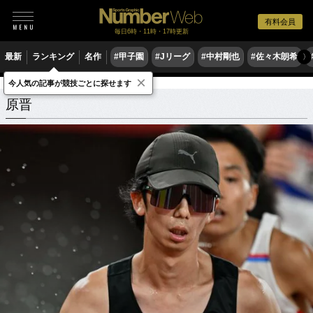
有料会員
毎日6時・11時・17時更新
最新
ランキング
名作
#甲子園
#Jリーグ
#中村剛也
#佐々木朗希
〉
×
今人気の記事が競技ごとに探せます
原晋
関連記事
原晋