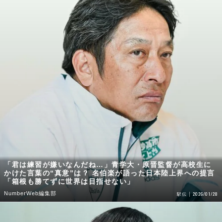
「君は練習が嫌いなんだね…」青学大・原晋監督が高校生に
かけた言葉の“真意”は？ 名伯楽が語った日本陸上界への提言
「箱根も勝てずに世界は目指せない」
NumberWeb編集部
2026/01/28
駅伝