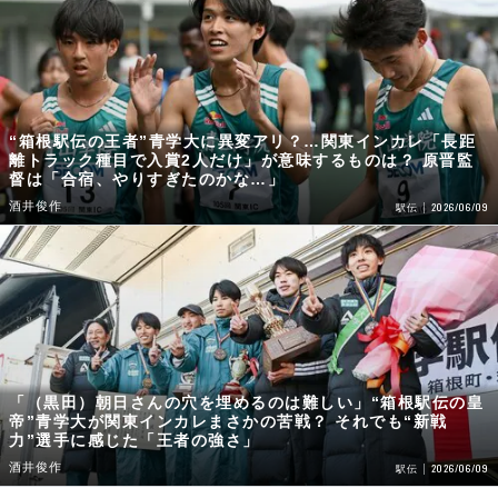
“箱根駅伝の王者”青学大に異変アリ？…関東インカレ「長距
離トラック種目で入賞2人だけ」が意味するものは？ 原晋監
督は「合宿、やりすぎたのかな…」
酒井俊作
2026/06/09
駅伝
「（黒田）朝日さんの穴を埋めるのは難しい」“箱根駅伝の皇
帝”青学大が関東インカレまさかの苦戦？ それでも“新戦
力”選手に感じた「王者の強さ」
酒井俊作
2026/06/09
駅伝