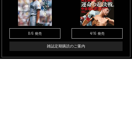
8/6
4/16
発売
発売
雑誌定期購読のご案内