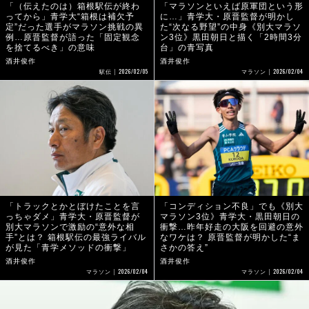
「（伝えたのは）箱根駅伝が終わ
「マラソンといえば原軍団という形
ってから」青学大“箱根は補欠予
に…」青学大・原晋監督が明かし
定”だった選手がマラソン挑戦の異
た“次なる野望”の中身《別大マラソ
例…原晋監督が語った「固定観念
ン3位》黒田朝日と描く「2時間3分
を捨てるべき」の意味
台」の青写真
酒井俊作
酒井俊作
2026/02/05
2026/02/04
駅伝
マラソン
「トラックとかとぼけたことを言
「コンディション不良」でも《別大
っちゃダメ」青学大・原晋監督が
マラソン3位》青学大・黒田朝日の
別大マラソンで激励の“意外な相
衝撃…昨年好走の大阪を回避の意外
手”とは？ 箱根駅伝の最強ライバル
なワケは？ 原晋監督が明かした“ま
が見た「青学メソッドの衝撃」
さかの答え”
酒井俊作
酒井俊作
2026/02/04
2026/02/04
マラソン
マラソン