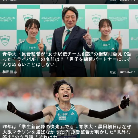
青学大・原晋監督が“女子駅伝チーム創設”の衝撃…会見で語
った「ライバル」の名前は？「男子を練習パートナーに…そ
んなぬるいことはしない」
和田悟志
2026/04/10
駅伝
昨年は「学生新記録の快走」でも…青学大・黒田朝日はなぜ
大阪マラソンを選ばなかった？ 原晋監督が明かした“意外な
答え”のウラ話「それはね…」