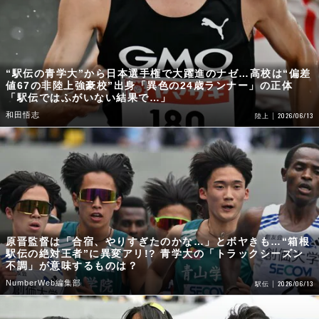
“駅伝の青学大”から日本選手権で大躍進のナゼ…高校は“偏差
値67の非陸上強豪校”出身「異色の24歳ランナー」の正体
「駅伝ではふがいない結果で…」
和田悟志
2026/06/13
陸上
原晋監督は「合宿、やりすぎたのかな…」とボヤきも…“箱根
駅伝の絶対王者”に異変アリ!? 青学大の「トラックシーズン
不調」が意味するものは？
NumberWeb編集部
2026/06/13
駅伝