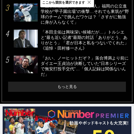
×
ここから競技を選択できます
「医学部志望がメンバーに4人」福岡の公立進
学校が“甲子園出場”の衝撃…それでも東筑が“野
球のチーム”で挑んだワケは？「さすがに勉強
に身が入らなくて」
「本田圭佑は興味深い候補だが…」トルシエ
と“最も近い記者”最期の対話「ありがとう、あ
りがとう」「君が日本と私をつないでくれた」
《追悼・田村修一さん》
「おい、ノーヒットだぞ？」落合博満より前に
ダイエー王貞治が決断していた“日本シリーズ
で無安打投手交代”…「個人記録は関係ないん
だ」
もっと見る