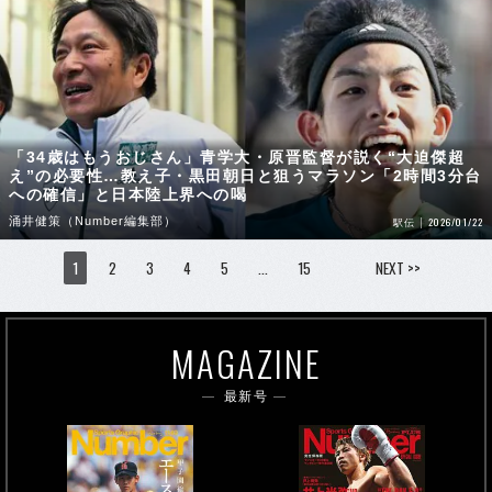
「34歳はもうおじさん」青学大・原晋監督が説く“大迫傑超
え”の必要性…教え子・黒田朝日と狙うマラソン「2時間3分台
への確信」と日本陸上界への喝
涌井健策（Number編集部）
2026/01/22
駅伝
1
2
3
4
5
…
15
NEXT >>
MAGAZINE
最新号