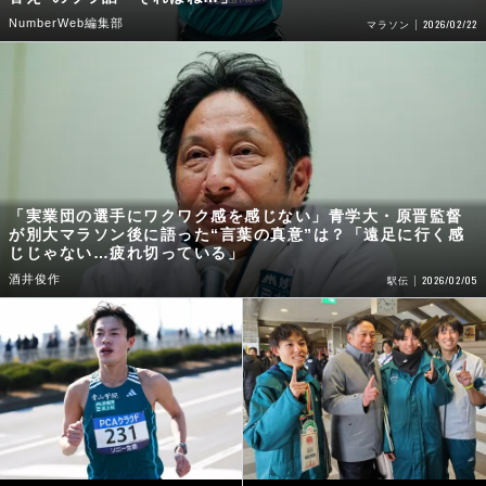
NumberWeb編集部
2026/02/22
マラソン
「実業団の選手にワクワク感を感じない」青学大・原晋監督
が別大マラソン後に語った“言葉の真意”は？「遠足に行く感
じじゃない…疲れ切っている」
酒井俊作
2026/02/05
駅伝