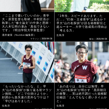
「ここまで書いていいのか」青学
「1年生、スピードあります。た
大・原晋監督も取材…中村匠吾が
だ…」“打倒・王者青学”は成るか？
執筆した“修士論文”の中身と恩師・
早大“山の名探偵”が語る箱根駅伝と
大八木弘明の凄み「真似できない
超ルーキー…大学で急成長の理由は
です」《明治学院大学新監督》
「考える力」
涌井健策（Number編集部）
生島淳
2026/04/30
2026/04/28
マラソン
駅伝
「もったいなかったな、と」早
「あの走りは…自分には無理」早
大“山の名探偵”が振り返る初マラソ
大“山の名探偵”が明かす「黒田朝日
ン挑戦…「どこで仕掛けようか」
の衝撃」…実は絶不調だった箱根駅
好調から急失速の意外なワケは？
伝秘話「とんでもなく遅いタイムか
「学びはありました」
と」
生島淳
生島淳