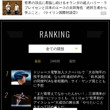
世界の頂点に君臨し続けるオランダの超人ハリー・ラ
ブレイセンと日本のエースの太田海也「絶対王者から
学ぶこと」《ケイリン国際対談②》
PR
RANKING
全ての競技
最新
24時間
週間
ドジャース電撃加入スクーバルで「大谷翔平の
投手負担減」なら4年連続MVPも…「鈴木誠也
の同僚PCAを射程圏内」サイ・ヤング賞ととも
に予想
「まだ着替えてなかったんかい！」三浦璃来が
木原龍一にツッコミも…りくりゅう“世界初の
アイスショー”大成功の舞台裏「やりたいこと
をすべて詰め込んだ」