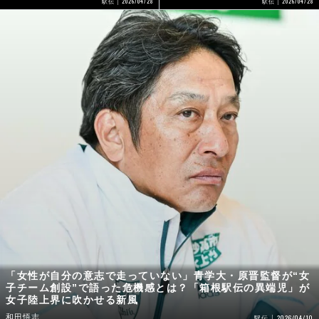
2026/04/28
2026/04/28
駅伝
駅伝
「女性が自分の意志で走っていない」青学大・原晋監督が“女
子チーム創設”で語った危機感とは？「箱根駅伝の異端児」が
女子陸上界に吹かせる新風
和田悟志
2026/04/10
駅伝