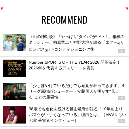
RECOMMEND
《山の神対談》「やっぱり“タイパ”がいい！」箱根の
名ランナー、柏原竜二と神野大地が語る「エアー
サ
®
ロンパス
」×コンディショニング術
®
PR
Number SPORTS OF THE YEAR 2026 開催決定！
2026年を代表するアスリートを表彰
「少しぼやけているだけでも感覚が狂ってきます」B
リーグ屈指のシューター・安藤周人が明かす“見え
る”ことの重要性
PR
38歳でも進化を続ける篠山竜青が語る「10年前より
バスケが上手くなっている」理由とは。［MVVりらい
ぶ賞 受賞者インタビュー］
PR