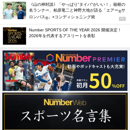
《山の神対談》「やっぱり“タイパ”がいい！」箱根の
名ランナー、柏原竜二と神野大地が語る「エアー
サ
®
ロンパス
」×コンディショニング術
®
PR
Number SPORTS OF THE YEAR 2026 開催決定！
2026年を代表するアスリートを表彰