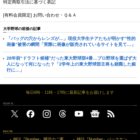
特定商取引法に基づく表記
[有料会員限定] お問い合わせ・Ｑ＆Ａ
大学野球の前後の記事
「バッグの穴からレンズが…」現役大学生チアたちが明かす“性的
画像”被害の瞬間「実際に画像が販売されているサイトを見て…」
28年前“ドラフト候補”だった東大野球部4番…プロ野球を選ばず大
人になって何になった？「2学年上の東大野球部主将も就職した銀
行に…」
毎日6時・11時・17時に最新記事をお届けします
FOLLOW US
MAGAZINE
雑誌『Number』購読のご案
雑誌『Number』バックナン