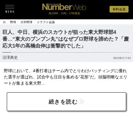
有料会員
毎日6時・11時・17時更新
野球
大学野球
ドラフト会議
巨人、中日、横浜のスカウトが狙った東大野球部4
番…“東大のブンブン丸”はなぜプロ野球を諦めた？「慶
応大1年の高橋由伸は衝撃的でした」
沼澤典史
2022/09/21 11:02
野球において、4番打者はチーム内でとりわけバッティングに優れ
た選手が選ばれ、試合中も注目を集める“花形”だ。頭脳明晰なエリ
ートが集まる東大野...
続きを読む