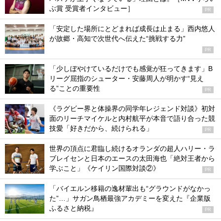
ぶ賞 受賞者インタビュー］
PR
「安定した場所にとどまれば成長は止まる」西内悠人
が故郷・高知で次世代へ伝えた“挑戦する力”
PR
「少しぼやけているだけでも感覚が狂ってきます」B
リーグ屈指のシューター・安藤周人が明かす“見え
る”ことの重要性
PR
《ラグビー界と体操界の同学年レジェンド対談》初対
面のリーチマイケルと内村航平が本音で語り合った競
技愛「好きだから、続けられる」
PR
世界の頂点に君臨し続けるオランダの超人ハリー・ラ
ブレイセンと日本のエースの太田海也「絶対王者から
学ぶこと」《ケイリン国際対談②》
PR
「バイエルン移籍の逸材輩出も“グラウンドがなかっ
た”…」サガン鳥栖最強アカデミーを変えた『企業版
ふるさと納税』
PR