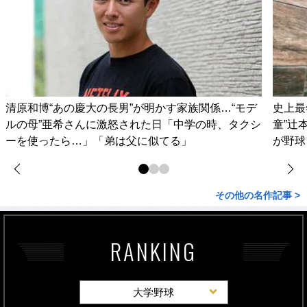
清原和博“あの慶大の長男”が明かす家族関係…“モデ
史上最
ルの母”亜希さんに激怒された日「中学の時、タクシ
童”辻
ーを使ったら…」「弟は父に似てる」
が野球
その他の名作記事 >
RANKING
大学野球