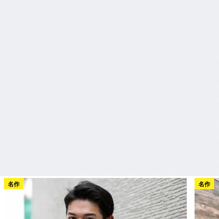
名作
名作