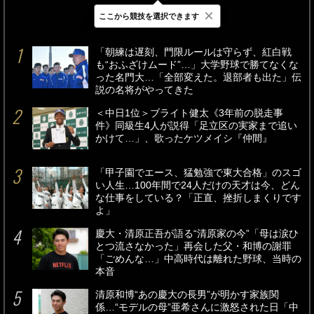
×
ここから競技を選択できます
最新
24時間
週間
「朝練は遅刻、門限ルールは守らず、紅白戦
も“おふざけムード”…」大学野球で勝てなくな
った名門大…「全部変えた。退部者も出た」伝
説の名将がやってきた
＜中日1位＞ブライト健太《3年前の脱走事
件》同級生4人が説得「足立区の実家まで追い
かけて…」、歌ったケツメイシ『仲間』
「甲子園でエース、猛勉強で東大合格」のスゴ
い人生…100年間で24人だけの天才は今、どん
な仕事をしている？「正直、挫折しまくりです
よ」
慶大・清原正吾が語る“清原家の今”「母は涙ひ
とつ流さなかった」再会した父・和博の謝罪
「ごめんな…」中高時代は離れた野球、当時の
本音
清原和博“あの慶大の長男”が明かす家族関
係…“モデルの母”亜希さんに激怒された日「中