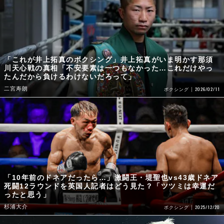
「これが井上拓真のボクシング」井上拓真がいま明かす那須
川天心戦の真相「不安要素は一つもなかった…これだけやっ
たんだから負けるわけないだろって」
二宮寿朗
2026/02/11
ボクシング
「10年前のドネアだったら…」激闘王・堤聖也vs43歳ドネア
死闘12ラウンドを英国人記者はどう見た？「ツツミは幸運だ
ったと思う」
杉浦大介
2025/12/20
ボクシング