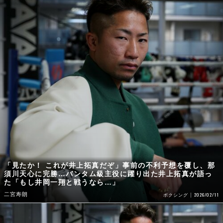
「見たか！ これが井上拓真だぞ」事前の不利予想を覆し、那
須川天心に完勝…バンタム級主役に躍り出た井上拓真が語っ
た「もし井岡一翔と戦うなら…」
二宮寿朗
2026/02/11
ボクシング