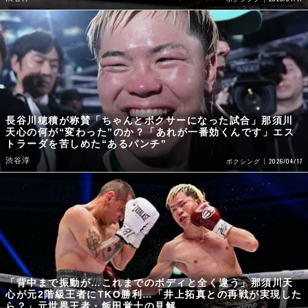
長谷川穂積が称賛「ちゃんとボクサーになった試合」那須川
天心の何が“変わった”のか？「あれが一番効くんです」エス
トラーダを苦しめた“あるパンチ”
渋谷淳
2026/04/17
ボクシング
「背中まで振動が…これまでのボディと全く違う」那須川天
心が元2階級王者にTKO勝利…「井上拓真との再戦が実現した
ら？」元世界王者・飯田覚士の見解