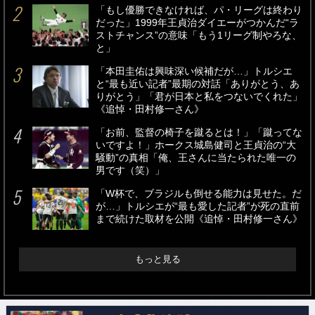
「もし優勝できなければ、パ・リーグは終わり
だった」1999年王貞治ダイエーがつかんだ“ラ
ストチャンス”の意味「もう1リーグ制やろな、
と」
「本田圭佑は興味深い候補だが…」トルシエ
と“最も近い記者”最期の対話「ありがとう、あ
りがとう」「君が日本と私をつないでくれた」
《追悼・田村修一さん》
「お前、監督の椅子を蹴るとは！」「蹴ってな
いですよ！」ホークス城島健司と王貞治の“大
騒動”の真相「俺、王さんに当たられた唯一の
男です（笑）」
「W杯で、ブラジルも倒せる能力は見せた。だ
が…」トルシエが“最も愛した記者”が死の直前
まで続けた取材を公開《追悼・田村修一さん》
もっと見る