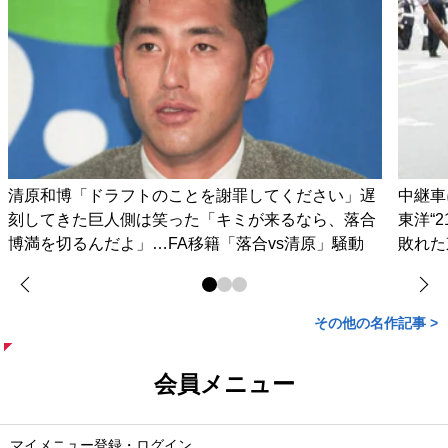
清原和博「ドラフトのことを謝罪してください」遅
中継車
刻してきた巨人側は笑った「キミが来るなら、落合
東洋“
博満を切るんだよ」…FA移籍「落合vs清原」騒動
敗れた
その他の名作記事 >
会員メニュー
マイメニュー登録・ログイン