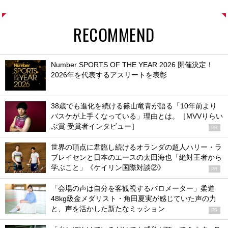
RECOMMEND
Number SPORTS OF THE YEAR 2026 開催決定！
2026年を代表するアスリートを表彰
38歳でも進化を続ける篠山竜青が語る「10年前より
バスケが上手くなっている」理由とは。［MVVりらい
ぶ賞 受賞者インタビュー］
PR
世界の頂点に君臨し続けるオランダの超人ハリー・ラ
ブレイセンと日本のエースの太田海也「絶対王者から
学ぶこと」《ケイリン国際対談②》
PR
「会場の声は自分を客観視するバロメーター」柔道
48kg級金メダリスト・角田夏実が感じていた声の力
と、声を活かした新たなミッション
PR