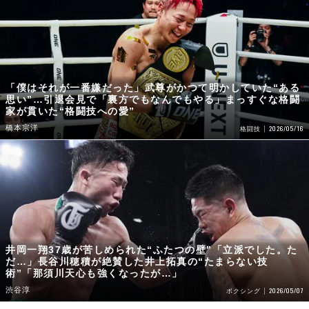
「僕はそれが一番嫌だった」武尊がかつて明かしていた“ある
思い”…引退会見で「裏方でもなんでもやる」まっすぐな格闘
家が貫いた“格闘技への愛”
橋本宗洋
2026/05/16
格闘技
井岡一翔37歳が苦しめられた“ふたつの壁”「立派でした。た
だ…」長谷川穂積が絶賛した井上拓真の“たまらない技
術”「那須川天心も強くなったが…」
渋谷淳
2026/05/07
ボクシング