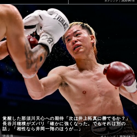
2026/04/18
ボクシング
覚醒した那須川天心への期待「次は井上拓真に勝てるか？」
長谷川穂積がズバリ「確かに強くなった。でもそれは別の
話」「相性なら井岡一翔のほうが…」
渋谷淳
2026/04/17
ボクシング