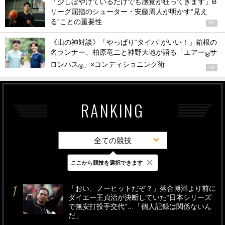
「少しぼやけているだけでも感覚が狂ってきます」B
リーグ屈指のシューター・安藤周人が明かす“見え
る”ことの重要性
PR
《山の神対談》「やっぱり“タイパ”がいい！」箱根の
名ランナー、柏原竜二と神野大地が語る「エアー
サ
®
ロンパス
」×コンディショニング術
®
PR
RANKING
全ての競技
×
ここから競技を選択できます
最新
24時間
週間
「おい、ノーヒットだぞ？」落合博満より前に
ダイエー王貞治が決断していた“日本シリーズ
で無安打投手交代”…「個人記録は関係ないん
だ」