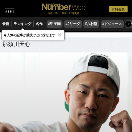
有料会員
毎日6時・11時・17時更新
最新
ランキング
名作
#甲子園
#Jリーグ
#八村塁
#ドジャース
#
〉
×
今人気の記事が競技ごとに探せます
那須川天心
関連記事
那須川天心