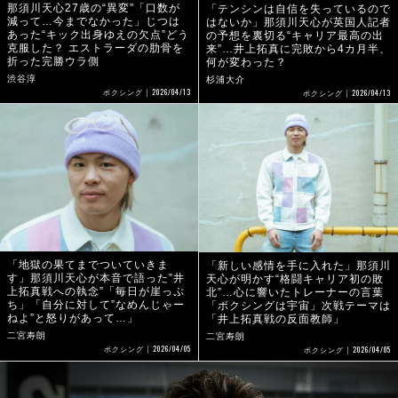
那須川天心27歳の“異変”「口数が
「テンシンは自信を失っているので
減って…今までなかった」じつは
はないか」那須川天心が英国人記者
あった“キック出身ゆえの欠点”どう
の予想を裏切る“キャリア最高の出
克服した？ エストラーダの肋骨を
来”…井上拓真に完敗から4カ月半、
折った完勝ウラ側
何が変わった？
渋谷淳
杉浦大介
2026/04/13
2026/04/13
ボクシング
ボクシング
「地獄の果てまでついていきま
「新しい感情を手に入れた」那須川
す」那須川天心が本音で語った”井
天心が明かす“格闘キャリア初の敗
上拓真戦への執念”「毎日が崖っぷ
北”…心に響いたトレーナーの言葉
ち」「自分に対して”なめんじゃー
「ボクシングは宇宙」次戦テーマは
ねよ”と怒りがあって…」
「井上拓真戦の反面教師」
二宮寿朗
二宮寿朗
2026/04/05
2026/04/05
ボクシング
ボクシング