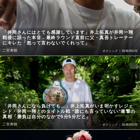
「井岡さんにはとても感謝しています」井上拓真が井岡一翔
戦後に語った本音…最終ラウンド直前に父・真吾トレーナー
にキレた「怒って言わないでくれって」
二宮寿朗
2026/05/22
ボクシング
「井岡さんになら負けても…」井上拓真がいま明かすレジェ
ンド・井岡一翔とのタイトル戦 “誰にも言っていない”衝撃の
真相「勝負は自分のなかで5分5分だと」
二宮寿朗
2026/05/22
ボクシング