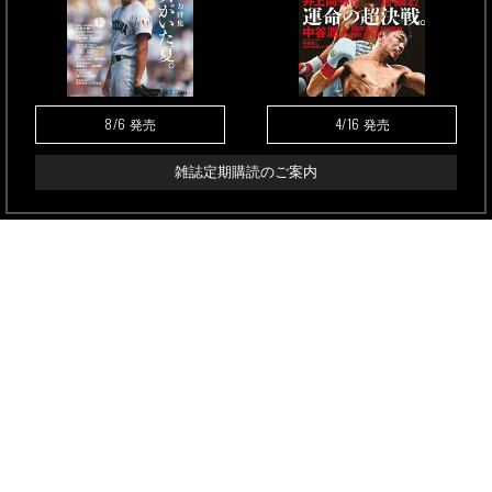
8/6
4/16
発売
発売
雑誌定期購読のご案内