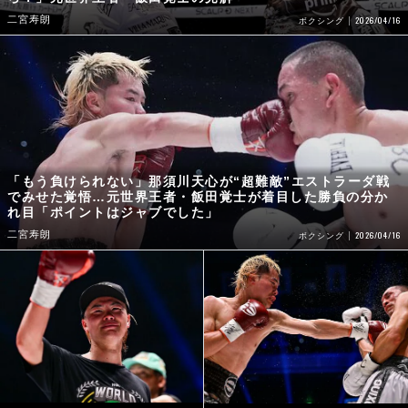
二宮寿朗
2026/04/16
ボクシング
「もう負けられない」那須川天心が“超難敵”エストラーダ戦
でみせた覚悟…元世界王者・飯田覚士が着目した勝負の分か
れ目「ポイントはジャブでした」
二宮寿朗
2026/04/16
ボクシング