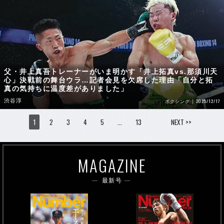
父・井上真吾トレーナーがいま明かす「井上拓真vs.那須川天
心」決戦前の舞台ウラ…記者会見を欠席した理由「自分と拓
真の気持ちに温度差がありました」
渋谷淳
2025/12/17
ボクシング
1
2
3
4
5
…
13
NEXT >>
MAGAZINE
最新号