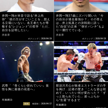
井岡一翔が本音で語る“井上尚
井岡一翔37歳にズバリ聞いた「今
弥”「彼の方がすごいことを…競え
の自分が過去最強か？」その答え
る立場にいない」名王者たちが尊
は…井上拓真との決戦前に語っ
敬する“レジェンド”の哲学「ただ、
た“自信”の正体「“倒すパンチ”もよ
自分を証明したい」
り一層打てている」
渋谷淳
渋谷淳
2026/04/29
2026/04/29
ボクシング
ボクシング
武尊「『骨くらい折れていい』覚
那須川天心が敗者エストラーダの手
悟を胸に最後の花道へ」
を掲げ…記者の驚き「こんな姿は初
めて」いったい何が変わった？「ず
っと怒られていた」崖っぷちか
布施鋼治
ら“生還”するまで
2026/04/27
有料
格闘技
布施鋼治