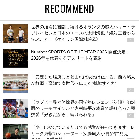
RECOMMEND
世界の頂点に君臨し続けるオランダの超人ハリー・ラ
ブレイセンと日本のエースの太田海也「絶対王者から
学ぶこと」《ケイリン国際対談②》
PR
Number SPORTS OF THE YEAR 2026 開催決定！
2026年を代表するアスリートを表彰
「安定した場所にとどまれば成長は止まる」西内悠人
が故郷・高知で次世代へ伝えた“挑戦する力”
PR
《ラグビー界と体操界の同学年レジェンド対談》初対
面のリーチマイケルと内村航平が本音で語り合った競
技愛「好きだから、続けられる」
PR
「少しぼやけているだけでも感覚が狂ってきます」B
リーグ屈指のシューター・安藤周人が明かす“見え