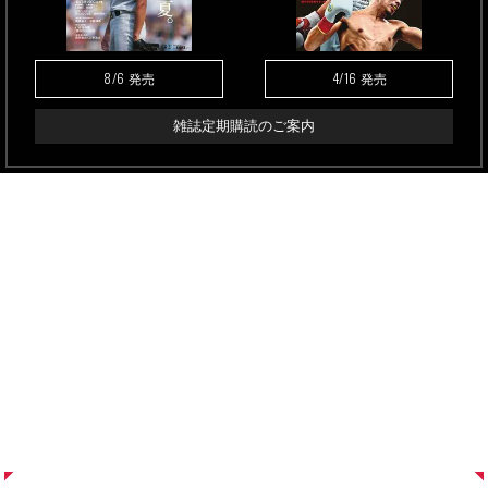
8/6
4/16
発売
発売
雑誌定期購読のご案内