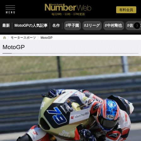
有料会員
毎日6時・11時・17時更新
最新
MotoGPの人気記事
名作
#甲子園
#Jリーグ
#中村剛也
#佐々
〉
モータースポーツ
MotoGP
MotoGP