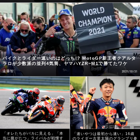
バイクとライダー速いのはどっち!? MotoGP新王者クアルタ
ラロが少数派の並列4気筒、ヤマハYZR−M1で勝てたワケ
遠藤智
2021/10/31
「オレたちがバカに見える」「本
「速いやつは最初から速い」16歳
当に腹がたつ」ライバルが戦慄す
のライダー古里太陽のグランプリ参