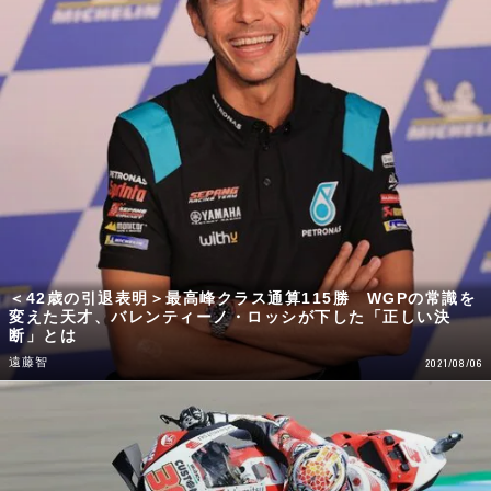
＜42歳の引退表明＞最高峰クラス通算115勝 WGPの常識を
変えた天才、バレンティーノ・ロッシが下した「正しい決
断」とは
遠藤智
2021/08/06