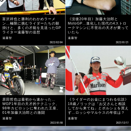
富沢祥也と勝利のわかめラーメ
《没後20年目》加藤大治郎と
ン…極限に挑むライダーたちの願
MotoGP…進化した現代の4ストロ
掛けと、多くの才能を見送ったGP
ークマシンに不世出の天才が乗って
ライター遠藤智の追想
いたら
遠藤智
遠藤智
2022/02/04
2022/01/21
原田哲也は最初から速かった…
《ライダーのお金にまつわる伝説》
WGP1年目の天才的テクニック、
18歳ノリックは「お父さんと相談
98年カピロッシに奪われた王座、
してから来てね」とポルシェを買え
01年加藤大治郎との激闘
ず…ロッシやマルケスの年収は？
遠藤智
遠藤智
2022/01/08
2021/12/17