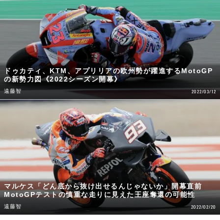
ドゥカティ、KTM、アプリリアの欧州勢が躍進するMotoGP
の新勢力図《2022シーズン開幕》
遠藤智
2022/03/12
マルケス「どん底から抜け出せるんじゃないか」開幕直前
MotoGPテストの慎重な走りに見えた王座奪還の可能性
遠藤智
2022/02/20