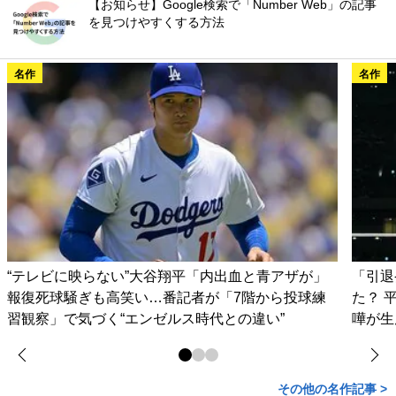
【お知らせ】Google検索で「Number Web」の記事
を見つけやすくする方法
名作
名作
“テレビに映らない”大谷翔平「内出血と青アザが」
「引退
報復死球騒ぎも高笑い…番記者が「7階から投球練
た？ 
習観察」で気づく“エンゼルス時代との違い”
嘩が生
その他の名作記事 >