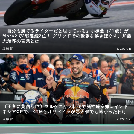
「自分も勝てるライダーだと思っている」小椋藍（21歳）が
Moto2で2戦連続2位！ グリッドでの緊張を解きほぐす、加藤
大治郎の言葉とは
遠藤智
2022/04/16
《王者に黄信号!?》マルケスが大転倒で脳神経麻痺…インド
ネシアGPで、KTMとオリベイラが悪天候でも速かったわけ
遠藤智
2022/03/25