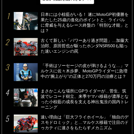
最新
24時間
週間
日本には小椋藍がいる！ 遂にMotoGP初優勝を
果たした25歳の進化のポイントと、ライバル
に脅威を与えるレース終盤の「特別な才能」と
は？
古くて新しい「パワーあり過ぎ問題」…加藤大
治郎、原田哲也が駆ったホンダNSR500も陥っ
た速いエンジンの罠
「手術はソーセージの皮が弾けるような…」マ
ルケスに佐々木歩夢、MotoGPライダーに急増
中の“腕上がり”の正体と270万円の治療とは？
まさかこんな場所にGPライダーが…菅生、筑
波でレコード樹立、来季ヤマハ移籍が濃厚とな
った小椋藍の成長を支える神出鬼没の国内トレ
ーニング
速い理由は「巨大フライホイール」「独自のデ
スモドロミック」と…マルケス移籍で注目のド
ゥカティに速さをもたらすメカニズム