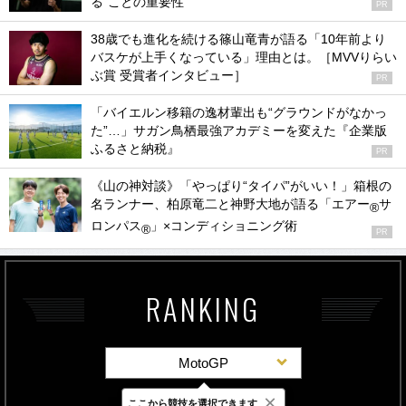
る”ことの重要性
PR
38歳でも進化を続ける篠山竜青が語る「10年前より
バスケが上手くなっている」理由とは。［MVVりらい
ぶ賞 受賞者インタビュー］
PR
「バイエルン移籍の逸材輩出も“グラウンドがなかっ
た”…」サガン鳥栖最強アカデミーを変えた『企業版
ふるさと納税』
PR
《山の神対談》「やっぱり“タイパ”がいい！」箱根の
名ランナー、柏原竜二と神野大地が語る「エアー
サ
®
ロンパス
」×コンディショニング術
®
PR
RANKING
MotoGP
×
ここから競技を選択できます