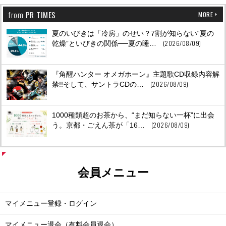
from
PR TIMES
MORE
夏のいびきは「冷房」のせい？7割が知らない“夏の
(2026/08/09)
乾燥”といびきの関係──夏の睡…
『角醒ハンター オメガホーン』主題歌CD収録内容解
(2026/08/09)
禁!!そして、サントラCDの…
1000種類超のお茶から、“まだ知らない一杯”に出会
(2026/08/09)
う。京都・ごえん茶が「16…
会員メニュー
マイメニュー登録・ログイン
マイメニュー退会（有料会員退会）