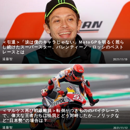
＜引退＞「涙は僕のキャラじゃない」MotoGPを明るく照ら
し続けたスーパースター、バレンティーノ・ロッシのベスト
レースとは
遠藤智
2021/11/19
＜マルケス再び戦線離脱＞転倒がつきもののバイクレース
で、偉大な王者たちは怪我とどう対峙したか…ノリックな
ど“日本勢”の場合は？
遠藤智
2021/11/12