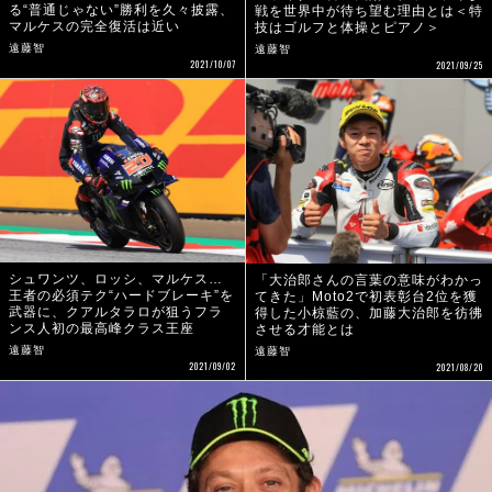
る“普通じゃない”勝利を久々披露、
戦を世界中が待ち望む理由とは＜特
マルケスの完全復活は近い
技はゴルフと体操とピアノ＞
遠藤智
遠藤智
2021/10/07
2021/09/25
シュワンツ、ロッシ、マルケス…
「大治郎さんの言葉の意味がわかっ
王者の必須テク“ハードブレーキ”を
てきた」Moto2で初表彰台2位を獲
武器に、クアルタラロが狙うフラ
得した小椋藍の、加藤大治郎を彷彿
ンス人初の最高峰クラス王座
させる才能とは
遠藤智
遠藤智
2021/09/02
2021/08/20