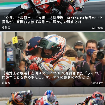
「今度こそ表彰台」「今度こそ初優勝」MotoGP4年目の中上
貴晶が、奮闘およばず表彰台に届かない理由とは
遠藤智
2021/07/17
【絶対王者復活】左回りのドイツGPで発揮された「ライバル
に勝つことを諦めさせる」マルケスの強さの本質とは
遠藤智
2021/06/23