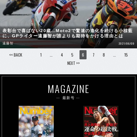
表彰台で喜ばない20歳…Moto2で驚速の進化を続ける小椋藍
に、GPライター遠藤智が誰よりも期待をかける理由とは
遠藤智
2021/06/09
<< BACK
1
…
4
5
6
7
8
…
15
NEXT >>
MAGAZINE
最新号