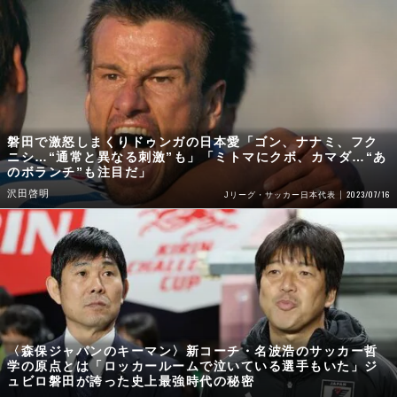
磐田で激怒しまくりドゥンガの日本愛「ゴン、ナナミ、フク
ニシ…“通常と異なる刺激”も」「ミトマにクボ、カマダ…“あ
のボランチ”も注目だ」
沢田啓明
2023/07/16
Jリーグ・サッカー日本代表
〈森保ジャパンのキーマン〉新コーチ・名波浩のサッカー哲
学の原点とは「ロッカールームで泣いている選手もいた」ジ
ュビロ磐田が誇った史上最強時代の秘密