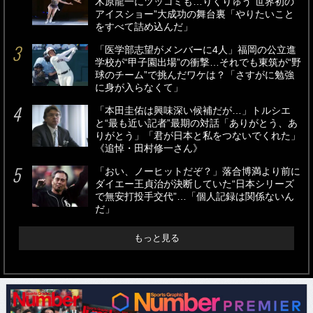
木原龍一にツッコミも…りくりゅう“世界初の
アイスショー”大成功の舞台裏「やりたいこと
をすべて詰め込んだ」
「医学部志望がメンバーに4人」福岡の公立進
学校が“甲子園出場”の衝撃…それでも東筑が“野
球のチーム”で挑んだワケは？「さすがに勉強
に身が入らなくて」
「本田圭佑は興味深い候補だが…」トルシエ
と“最も近い記者”最期の対話「ありがとう、あ
りがとう」「君が日本と私をつないでくれた」
《追悼・田村修一さん》
「おい、ノーヒットだぞ？」落合博満より前に
ダイエー王貞治が決断していた“日本シリーズ
で無安打投手交代”…「個人記録は関係ないん
だ」
もっと見る