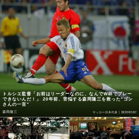
トルシエ監督「お前はリーダーなのに、なんでW杯でプレー
できないんだ！」 20年前、苦悩する森岡隆三を救った“ゴン
さんの一言”
森岡隆三
2022/07/07
サッカー日本代表