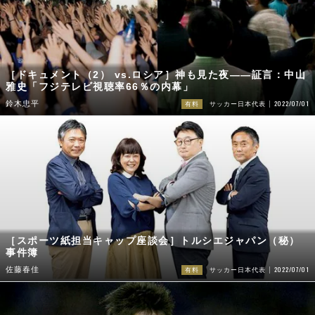
［ドキュメント（2） vs.ロシア］神も見た夜――証言：中山
雅史「フジテレビ視聴率66％の内幕」
2022/07/01
鈴木忠平
有料
サッカー日本代表
［スポーツ紙担当キャップ座談会］トルシエジャパン（秘）
事件簿
2022/07/01
佐藤春佳
有料
サッカー日本代表