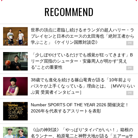
RECOMMEND
世界の頂点に君臨し続けるオランダの超人ハリー・ラ
ブレイセンと日本のエースの太田海也「絶対王者から
学ぶこと」《ケイリン国際対談②》
PR
「少しぼやけているだけでも感覚が狂ってきます」B
リーグ屈指のシューター・安藤周人が明かす“見え
る”ことの重要性
PR
38歳でも進化を続ける篠山竜青が語る「10年前より
バスケが上手くなっている」理由とは。［MVVりらい
ぶ賞 受賞者インタビュー］
PR
Number SPORTS OF THE YEAR 2026 開催決定！
2026年を代表するアスリートを表彰
《山の神対談》「やっぱり“タイパ”がいい！」箱根の
名ランナー、柏原竜二と神野大地が語る「エアー
サ
®