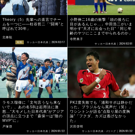
Theory（5）先輩への直言でチー
小野伸二16歳の衝撃「頭の後ろに
ムを一つに――柱谷哲二「“闘将”と
目があるんじゃ…」中田浩二がいま
呼ばれて30年」
明かす“天才に出会った日”「同じ年
齢のヤツにここまでやられるのか」
北條聡
寺野典子
2024/02/17
有料
サッカー日本代表
2024/02/01
サッカー日本代表
ラモス瑠偉に「文句言うなら来な
PK2度失敗でも「浦和サポは静かだ
いで」、あの名SBは起用法に激
った。ブラジルなら罵声だ（笑）」
怒…“大モメした日本代表”がアジア
ワシントンが語る“点取り屋の度胸
の頂点に立つまで「森保一は“陰の
論”「フクダ、カズは逃げなかっ
MVP”に」
た」
戸塚啓
沢田啓明
2024/01/22
2024/01/22
サッカー日本代表
サッカー日本代表・Jリーグ