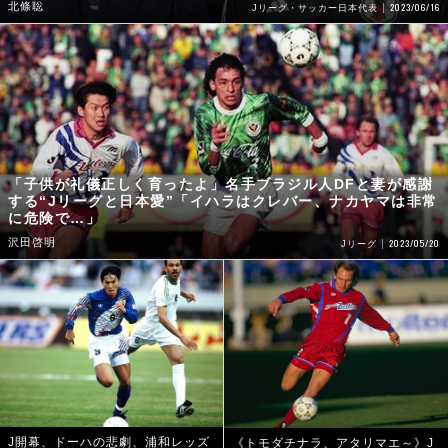
北條聡
2023/06/16
Jリーグ・サッカー日本代表
「子供が礼儀正しく育ったよ」名手ブラジル人DFと妻が感謝
する“Jリーグと日本愛”「イハラはクレバー、ナカヤマは非常
に危険で…」
沢田啓明
2023/05/20
Jリーグ
J開幕、ドーハの悲劇、浦和レッズ
《トモダチナラ、アタリマエ～》J