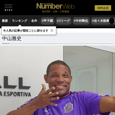
有料会員
毎日6時・11時・17時更新
最新
ランキング
名作
#甲子園
#Jリーグ
#中村剛也
#佐々木朗希
〉
×
今人気の記事が競技ごとに探せます
中山雅史
関連記事
中山雅史