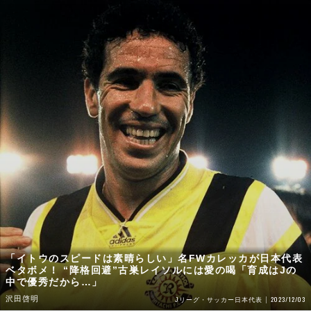
「イトウのスピードは素晴らしい」名FWカレッカが日本代表
ベタボメ！ “降格回避”古巣レイソルには愛の喝「育成はJの
中で優秀だから…」
沢田啓明
2023/12/03
Jリーグ・サッカー日本代表