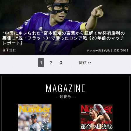
“中田にキレられた”宮本恒靖の言葉から紐解くW杯初勝利の
裏側…“脱・フラット3”で勝ったロシア戦《20年前のマッチ
レポート》
金子達仁
2022/06/09
サッカー日本代表
1
2
3
NEXT >>
MAGAZINE
最新号