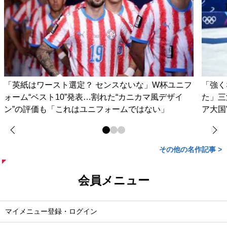
「英紙はワースト選定？ センスないな」W杯ユニフ
「強く
ォーム“ベスト10”発表…割れた“カニカマ風デザイ
た」三
ン”の評価も「これはユニフォームではない」
ア大国
その他の名作記事 >
会員メニュー
マイメニュー登録・ログイン