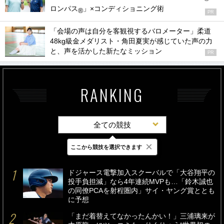
ロンパス
」×コンディショニング術
®
PR
「会場の声は自分を客観視するバロメーター」柔道
48kg級金メダリスト・角田夏実が感じていた声の力
と、声を活かした新たなミッション
PR
RANKING
全ての競技
×
ここから競技を選択できます
最新
24時間
週間
ドジャース電撃加入スクーバルで「大谷翔平の
投手負担減」なら4年連続MVPも…「鈴木誠也
の同僚PCAを射程圏内」サイ・ヤング賞ととも
に予想
「まだ着替えてなかったんかい！」三浦璃来が