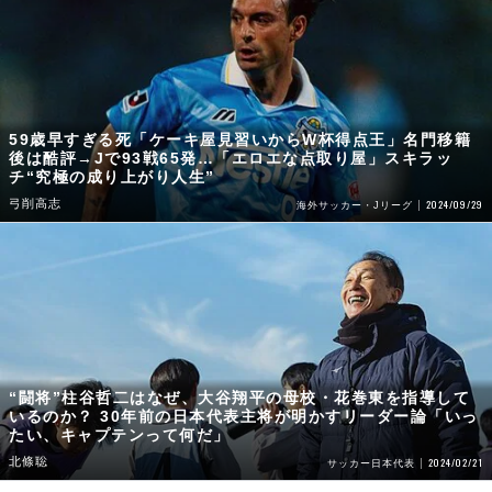
59歳早すぎる死「ケーキ屋見習いからW杯得点王」名門移籍
後は酷評→Jで93戦65発…「エロエな点取り屋」スキラッ
チ“究極の成り上がり人生”
弓削高志
2024/09/29
海外サッカー・Jリーグ
“闘将”柱谷哲二はなぜ、大谷翔平の母校・花巻東を指導して
いるのか？ 30年前の日本代表主将が明かすリーダー論「いっ
たい、キャプテンって何だ」
北條聡
2024/02/21
サッカー日本代表