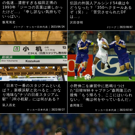
の低迷…濃密すぎる福田正博の
伝説の外国人アルシンド54歳は今
1993年「ジーコの言葉は嬉しかっ
どうなった？「350ヘクタールある
たけど…」「申し訳ない気持ちで
ぞ（笑）」「苦労させられたDF
いっぱい」
は…」
飯尾篤史
沢田啓明
2023/04/24
2022/09/07
Jリーグ・サッカー日本代表
Jリーグ
「日本で一番のスタジアムといえ
小野伸二を練習中に怒鳴りつけ
ば？」新横浜駅と比べると…かな
た“日韓W杯キャプテン”森岡隆三の
り地味な“ナゾの日産スタジアム
後悔「もう帰ろう、ここにはいられ
駅”「JR小机駅」には何がある？
ない」「俺は何をやっているんだ」
鼠入昌史
森岡隆三
2022/08/27
2022/07/07
サッカー日本代表
サッカー日本代表