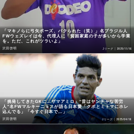
「マキノらに弓矢ポーズ、パクられた（笑）」名ブラジル人
FWウェズレイは今、代理人に「貧困家庭の子が多いから学業
を。ただ、これがツラいよ」
沢田啓明
2025/11/16
Jリーグ
「挑発してきたGKに…ザマアミロ」“昔はヤンチャな苦労
人”名FWマルキーニョスが語る日本愛「クボとミトマにホレ
込んでる」「今すぐ日本で…」
沢田啓明
2025/04/18
Jリーグ