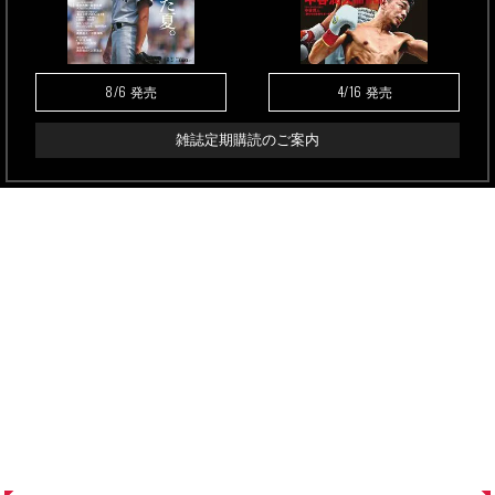
8/6
4/16
発売
発売
雑誌定期購読のご案内