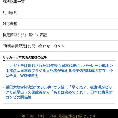
有料記事一覧
利用規約
対応機種
特定商取引法に基づく表記
[有料会員限定] お問い合わせ・Ｑ＆Ａ
サッカー日本代表の前後の記事
「ナガトモは批判された11年後も日本代表に」バーレーン戦ホン
ネ採点…日本通ブラジル人記者が称える長友佑都38歳の存在「今
は全員、W杯優勝を」
鎌田大地W杯決定“エジル弾”ウラ話…「早くね？」板倉滉がビッ
クリ超早出→久保建英から「あとは決めてくれ！」日本代表異才
コンビの関係性
毎日6時・11時・17時に最新記事をお届けします