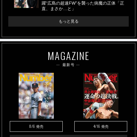
躍“広島の超速FW”を襲った病魔の正体「正
直、まさか…と」
もっと見る
MAGAZINE
最新号
8/6
4/16
発売
発売