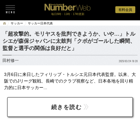
有料会員
毎日6時・11時・17時更新
サッカー
サッカー日本代表
「超攻撃的。モリヤスを批判できようか、いや…」トル
シエが森保ジャパンに太鼓判「クボがゴールした瞬間、
監督と選手の関係は良好だと」
田村修一
2025/03/24 18:20
3月6日に来日したフィリップ・トルシエ元日本代表監督。以来、大
阪でのJリーグ観戦、長崎でのクラブ視察など、日本各地を回り精
力的に日本サッカー...
続きを読む