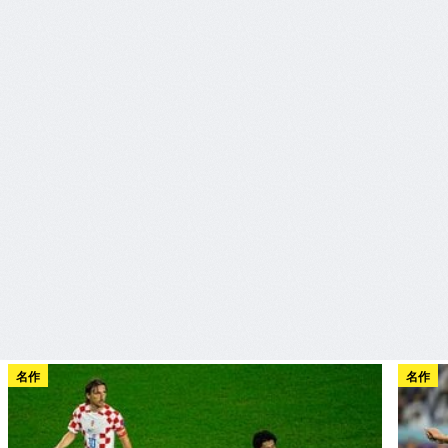
名作
名作