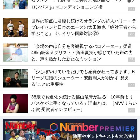
®
ロンパス
」×コンディショニング術
®
PR
世界の頂点に君臨し続けるオランダの超人ハリー・ラ
ブレイセンと日本のエースの太田海也「絶対王者から
学ぶこと」《ケイリン国際対談②》
PR
「会場の声は自分を客観視するバロメーター」柔道
48kg級金メダリスト・角田夏実が感じていた声の力
と、声を活かした新たなミッション
PR
「少しぼやけているだけでも感覚が狂ってきます」B
リーグ屈指のシューター・安藤周人が明かす“見え
る”ことの重要性
PR
38歳でも進化を続ける篠山竜青が語る「10年前より
バスケが上手くなっている」理由とは。［MVVりらい
ぶ賞 受賞者インタビュー］
PR