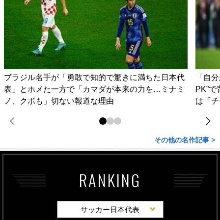
ブラジル名手が「勇敢で知的で驚きに満ちた日本代
「自分
表」とホメた一方で「カマダが本来の力を…ミナミ
PK”
ノ、クボも」切ない報道な理由
は「チ
その他の名作記事 >
RANKING
サッカー日本代表