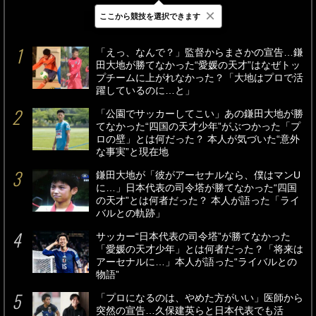
×
ここから競技を選択できます
最新
24時間
週間
「えっ、なんで？」監督からまさかの宣告…鎌
田大地が勝てなかった“愛媛の天才”はなぜトッ
プチームに上がれなかった？「大地はプロで活
躍しているのに…と」
「公園でサッカーしてこい」あの鎌田大地が勝
てなかった“四国の天才少年”がぶつかった「プ
ロの壁」とは何だった？ 本人が気づいた“意外
な事実”と現在地
鎌田大地が「彼がアーセナルなら、僕はマンU
に…」日本代表の司令塔が勝てなかった“四国
の天才”とは何者だった？ 本人が語った「ライ
バルとの軌跡」
サッカー“日本代表の司令塔”が勝てなかった
「愛媛の天才少年」とは何者だった？「将来は
アーセナルに…」本人が語った“ライバルとの
物語”
「プロになるのは、やめた方がいい」医師から
突然の宣告…久保建英らと日本代表でも活