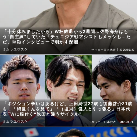
「十分休みましたから」W杯敗退から2週間…佐野海舟はも
う“自主練”していた「チュニジア戦アシストもメッシも…た
だ」単独インタビューで明かす深層
ミムラユウスケ
2026/07/23
サッカー日本代表
「ポジション争いはあるけど」上田綺世27歳も後藤啓介21歳
も…「綺世くんを見て」「（塩貝）健人と引っ張る」日本代
表FWに根付く“他国と違うサイクル”
ミムラユウスケ
2026/07/17
サッカー日本代表