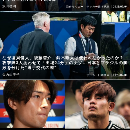
沢田啓明
2026/07/04
海外サッカー・サッカー日本代表
なぜ塩貝健人、後藤啓介、鈴木唯人は使われなかったのか？
攻撃陣3人あわせて「出場24分」のナゾ…日本とブラジルの勝
敗を分けた“選手交代の差”
矢内由美子
2026/07/04
サッカー日本代表