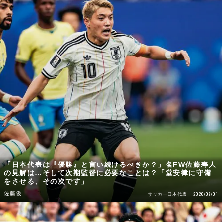
「日本代表は『優勝』と言い続けるべきか？」名FW佐藤寿人
の見解は…そして次期監督に必要なことは？「堂安律に守備
をさせる、その次です」
佐藤俊
2026/07/01
サッカー日本代表