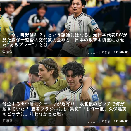
「『今、町野修斗？』という議論にはなる」元日本代表FWが
見た森保一監督の交代策の是非と「日本の攻撃を慎重にさせ
た“あるプレー”」とは
佐藤俊
2026/07/01
サッカー日本代表
号泣する田中碧にクーニャが近寄り…敗北後のピッチで何が
起きていた？ 勝者ブラジルにも“異変”「もう一度、久保建英
をピッチに」叶わなかった思い
戸塚啓
2026/07/01
サッカー日本代表