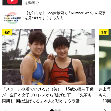
を動画で
【お知らせ】Google検索で「Number Web」の記事
を見つけやすくする方法
名作
名作
「スクール水着でいけると（笑）」15歳の長与千種
井上尚
が、全日本女子プロレスから“逃げた”日…「先輩も
もん」
同期も1回は逃げてる」本人が明かすウラ話
「10