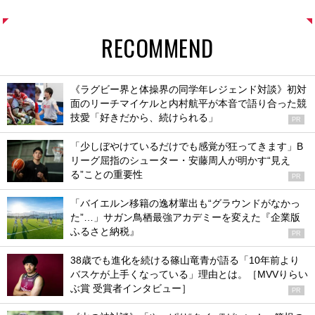
RECOMMEND
《ラグビー界と体操界の同学年レジェンド対談》初対
面のリーチマイケルと内村航平が本音で語り合った競
技愛「好きだから、続けられる」
PR
「少しぼやけているだけでも感覚が狂ってきます」B
リーグ屈指のシューター・安藤周人が明かす“見え
る”ことの重要性
PR
「バイエルン移籍の逸材輩出も“グラウンドがなかっ
た”…」サガン鳥栖最強アカデミーを変えた『企業版
ふるさと納税』
PR
38歳でも進化を続ける篠山竜青が語る「10年前より
バスケが上手くなっている」理由とは。［MVVりらい
ぶ賞 受賞者インタビュー］
PR