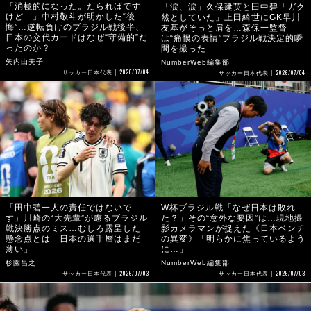
「消極的になった。たらればです
「涙、涙」久保建英と田中碧「ガク
けど…」中村敬斗が明かした“後
然としていた」上田綺世にGK早川
悔”…逆転負けのブラジル戦後半、
友基がそっと肩を…森保一監督
日本の交代カードはなぜ“守備的”だ
は“痛恨の表情”ブラジル戦決定的瞬
ったのか？
間を撮った
矢内由美子
NumberWeb編集部
2026/07/04
2026/07/04
サッカー日本代表
サッカー日本代表
「田中碧一人の責任ではないで
W杯ブラジル戦「なぜ日本は敗れ
す」川崎の“大先輩”が慮るブラジル
た？」その“意外な要因”は…現地撮
戦決勝点のミス…むしろ露呈した
影カメラマンが捉えた《日本ベンチ
懸念点とは「日本の選手層はまだ
の異変》「明らかに焦っているよう
薄い」
に…」
杉園昌之
NumberWeb編集部
2026/07/03
2026/07/03
サッカー日本代表
サッカー日本代表