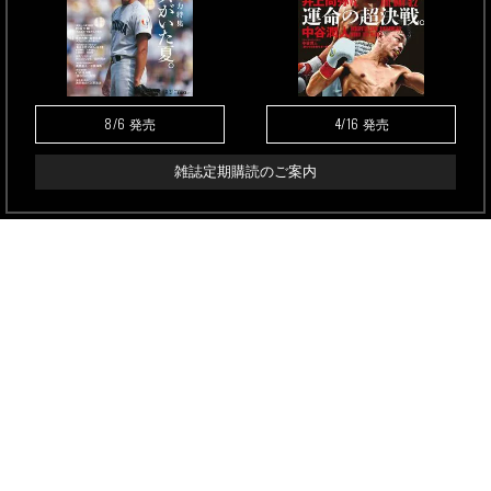
8/6
4/16
発売
発売
雑誌定期購読のご案内