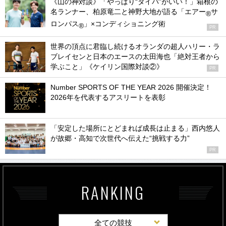
《山の神対談》「やっぱり“タイパ”がいい！」箱根の
名ランナー、柏原竜二と神野大地が語る「エアー
サ
®
ロンパス
」×コンディショニング術
®
PR
世界の頂点に君臨し続けるオランダの超人ハリー・ラ
ブレイセンと日本のエースの太田海也「絶対王者から
学ぶこと」《ケイリン国際対談②》
PR
Number SPORTS OF THE YEAR 2026 開催決定！
2026年を代表するアスリートを表彰
「安定した場所にとどまれば成長は止まる」西内悠人
が故郷・高知で次世代へ伝えた“挑戦する力”
PR
RANKING
全ての競技