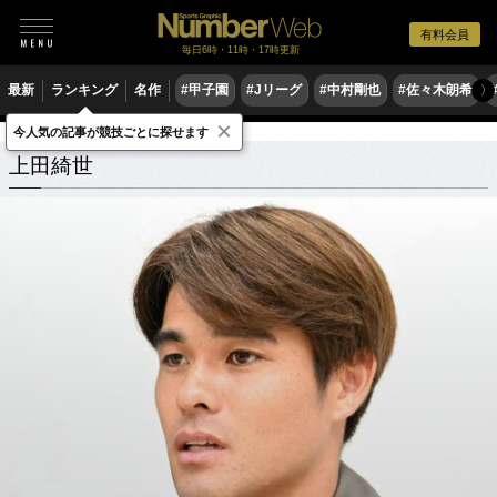
有料会員
毎日6時・11時・17時更新
最新
ランキング
名作
#甲子園
#Jリーグ
#中村剛也
#佐々木朗希
〉
×
今人気の記事が競技ごとに探せます
上田綺世
関連記事
上田綺世