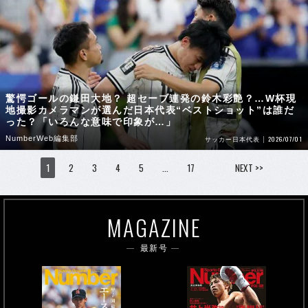
驚愕ゴールの鎌田大地？ 超セーブ連発の鈴木彩艶？…W杯現
地撮影カメラマンが選んだ日本代表“ベストショット”は誰だ
った？「いろんな意味で印象が…」
NumberWeb編集部
2026/07/01
サッカー日本代表
1
2
3
4
5
…
17
NEXT >>
MAGAZINE
最新号