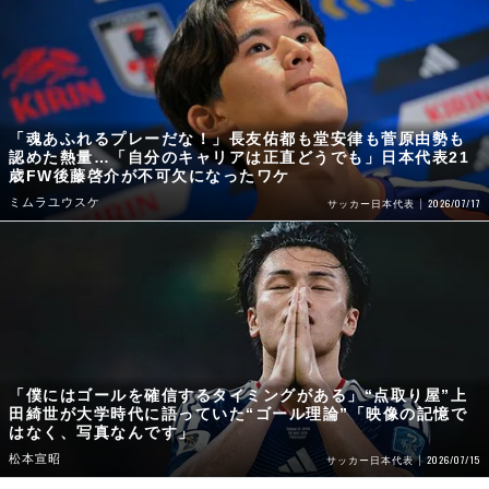
「魂あふれるプレーだな！」長友佑都も堂安律も菅原由勢も
認めた熱量…「自分のキャリアは正直どうでも」日本代表21
歳FW後藤啓介が不可欠になったワケ
ミムラユウスケ
2026/07/17
サッカー日本代表
「僕にはゴールを確信するタイミングがある」“点取り屋”上
田綺世が大学時代に語っていた“ゴール理論”「映像の記憶で
はなく、写真なんです」
松本宣昭
2026/07/15
サッカー日本代表