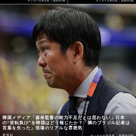
2026/07/09
2026/07/05
サッカー日本代表
サッカー日本代表
韓国メディア「森保監督の能力不足だとは思わない」日本
の“逆転負け”を韓国はどう報じたか？「隣のブラジル記者は
言葉を失った」現場のリアルな雰囲気
姜亨起
2026/07/05
サッカー日本代表