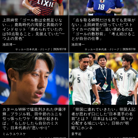
上田綺世「ゴール数は全然足りな
「点を取る瞬間だけを見ても意味が
い…」鹿島時代の渇望と異能のマ
ない」上田綺世が語っていた“スト
インドセット「求められていたの
ライカーの嗅覚”…追い求めるのは
は50点取ること」見据えていた“一
「ゴールの数秒前」「考え続けるこ
つ上の景色”
とが自分の仕事」
池田博一
池田博一
2026/07/10
2026/07/10
サッカー日本代表・Jリーグ
サッカー日本代表・Jリーグ
カタールW杯で猛批判された伊藤洋
「韓国に連れていきたい」韓国人記
輝…ブラジル戦、田中碧のユニを
者が思わず口にした“日本選手の名
引っ張ったワケ「奇跡が起きれ
前”とは？「日本はもはや、我々が
ば」「もしかしたら自分のミス
心配する域にいない」日韓の“明
で」日本代表の“思いやり”
暗”にホンネ
ミムラユウスケ
姜亨起