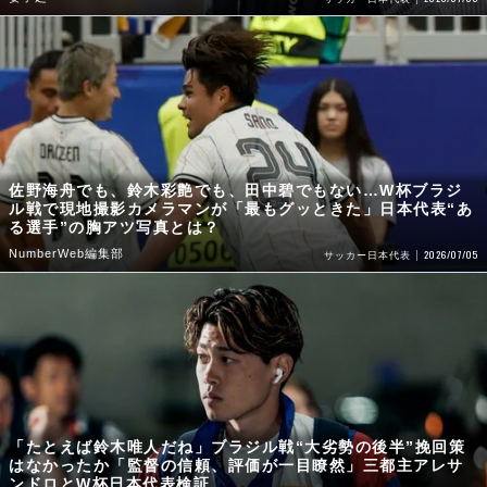
佐野海舟でも、鈴木彩艶でも、田中碧でもない…W杯ブラジ
ル戦で現地撮影カメラマンが「最もグッときた」日本代表“あ
る選手”の胸アツ写真とは？
NumberWeb編集部
2026/07/05
サッカー日本代表
「たとえば鈴木唯人だね」ブラジル戦“大劣勢の後半”挽回策
はなかったか「監督の信頼、評価が一目瞭然」三都主アレサ
ンドロとW杯日本代表検証