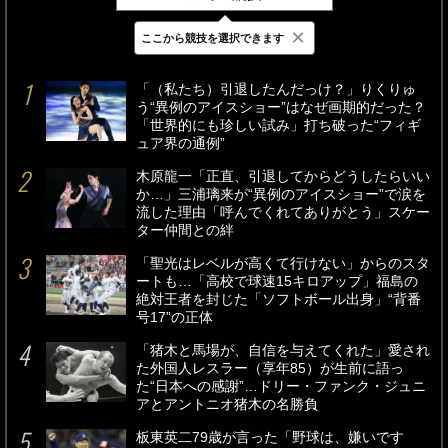
×
ここから競技を選択できます
最新
24時間
週間
「（私たち）引退したんだっけ？」りくりゅ
う“異例のアイスショー”はなぜ画期的だった？
「世界的にも珍しい試み」打ち破った“フィギ
ュア界の通例”
木原龍一「正直、引退してからどうしたらいい
か…」三浦璃来が“異例のアイスショー”で涙を
流した理由「呼んでくれてありがとう」スケー
ター仲間との絆
「聖光はレベルが高くて行けない」からのスタ
ートも…「高校で球速15キロアップ」福島の
絶対王者を封じた「ソフトボール出身」“背番
号17”の正体
「猪木と馬場が、自信を与えてくれた」愛され
た外国人レスラー（享年85）が生前に語っ
た“日本への感謝”…ドリー・ファンク・ジュニ
アとアントニオ猪木の名勝負
板東英二79歳が言った「野球は、嫌いです