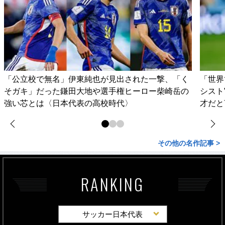
「公立校で無名」伊東純也が見出された一撃、「く
「世界
そガキ」だった鎌田大地や選手権ヒーロー柴崎岳の
シスト
強い芯とは〈日本代表の高校時代〉
才だと
その他の名作記事 >
RANKING
サッカー日本代表