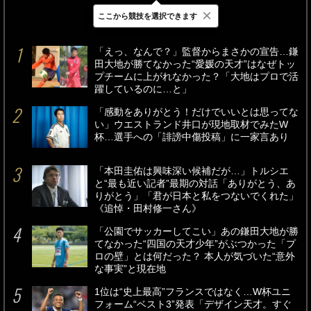
×
ここから競技を選択できます
最新
24時間
週間
「えっ、なんで？」監督からまさかの宣告…鎌
田大地が勝てなかった“愛媛の天才”はなぜトッ
プチームに上がれなかった？「大地はプロで活
躍しているのに…と」
「感動をありがとう！だけでいいとは思ってな
い」ウエストランド井口が現地取材でみたW
杯…選手への「誹謗中傷投稿」に一家言あり
「本田圭佑は興味深い候補だが…」トルシエ
と“最も近い記者”最期の対話「ありがとう、あ
りがとう」「君が日本と私をつないでくれた」
《追悼・田村修一さん》
「公園でサッカーしてこい」あの鎌田大地が勝
てなかった“四国の天才少年”がぶつかった「プ
ロの壁」とは何だった？ 本人が気づいた“意外
な事実”と現在地
1位は“史上最高”フランスではなく…W杯ユニ
フォーム“ベスト3”発表「デザイン天才。すぐ