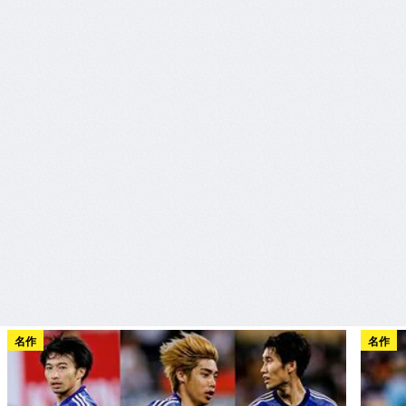
名作
名作