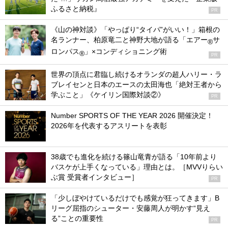
ふるさと納税』
PR
《山の神対談》「やっぱり“タイパ”がいい！」箱根の
名ランナー、柏原竜二と神野大地が語る「エアー
サ
®
ロンパス
」×コンディショニング術
®
PR
世界の頂点に君臨し続けるオランダの超人ハリー・ラ
ブレイセンと日本のエースの太田海也「絶対王者から
学ぶこと」《ケイリン国際対談②》
PR
Number SPORTS OF THE YEAR 2026 開催決定！
2026年を代表するアスリートを表彰
38歳でも進化を続ける篠山竜青が語る「10年前より
バスケが上手くなっている」理由とは。［MVVりらい
ぶ賞 受賞者インタビュー］
PR
「少しぼやけているだけでも感覚が狂ってきます」B
リーグ屈指のシューター・安藤周人が明かす“見え
る”ことの重要性
PR