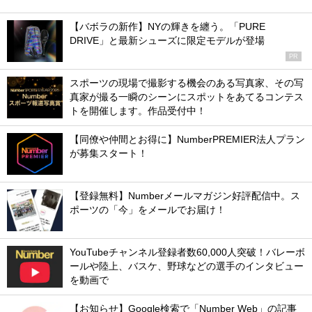
【バボラの新作】NYの輝きを纏う。「PURE
DRIVE」と最新シューズに限定モデルが登場
PR
スポーツの現場で撮影する機会のある写真家、その写
真家が撮る一瞬のシーンにスポットをあてるコンテス
トを開催します。作品受付中！
【同僚や仲間とお得に】NumberPREMIER法人プラン
が募集スタート！
【登録無料】Numberメールマガジン好評配信中。ス
ポーツの「今」をメールでお届け！
YouTubeチャンネル登録者数60,000人突破！バレーボ
ールや陸上、バスケ、野球などの選手のインタビュー
を動画で
【お知らせ】Google検索で「Number Web」の記事