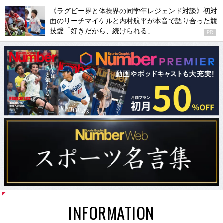
《ラグビー界と体操界の同学年レジェンド対談》初対
面のリーチマイケルと内村航平が本音で語り合った競
技愛「好きだから、続けられる」
PR
INFORMATION