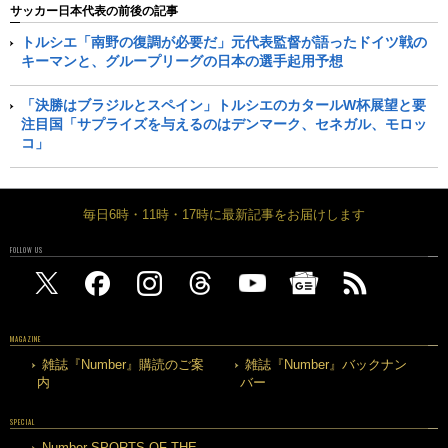
サッカー日本代表の前後の記事
トルシエ「南野の復調が必要だ」元代表監督が語ったドイツ戦の
キーマンと、グループリーグの日本の選手起用予想
「決勝はブラジルとスペイン」トルシエのカタールW杯展望と要
注目国「サプライズを与えるのはデンマーク、セネガル、モロッ
コ」
毎日6時・11時・17時に最新記事をお届けします
FOLLOW US
MAGAZINE
雑誌『Number』購読のご案
雑誌『Number』バックナン
内
バー
SPECIAL
Number SPORTS OF THE