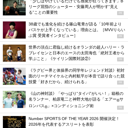
「少しぼやけているだけでも感覚が狂ってきます」B
リーグ屈指のシューター・安藤周人が明かす“見え
る”ことの重要性
PR
38歳でも進化を続ける篠山竜青が語る「10年前より
バスケが上手くなっている」理由とは。［MVVりらい
ぶ賞 受賞者インタビュー］
PR
世界の頂点に君臨し続けるオランダの超人ハリー・ラ
ブレイセンと日本のエースの太田海也「絶対王者から
学ぶこと」《ケイリン国際対談②》
PR
《ラグビー界と体操界の同学年レジェンド対談》初対
面のリーチマイケルと内村航平が本音で語り合った競
技愛「好きだから、続けられる」
PR
《山の神対談》「やっぱり“タイパ”がいい！」箱根の
名ランナー、柏原竜二と神野大地が語る「エアー
サ
®
ロンパス
」×コンディショニング術
®
PR
Number SPORTS OF THE YEAR 2026 開催決定！
2026年を代表するアスリートを表彰