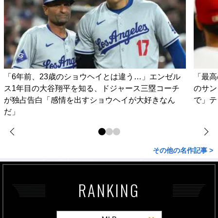
「6年前、23歳のショウヘイとは違う…」エンゼル
「最高
ス1年目の大谷翔平を知る、ドジャース三塁コーチ
のサン
が独占告白「感情を出すショウヘイが大好きなん
で」テ
だ」
その他の名作記事 >
RANKING