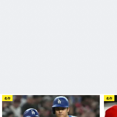
名作
名作