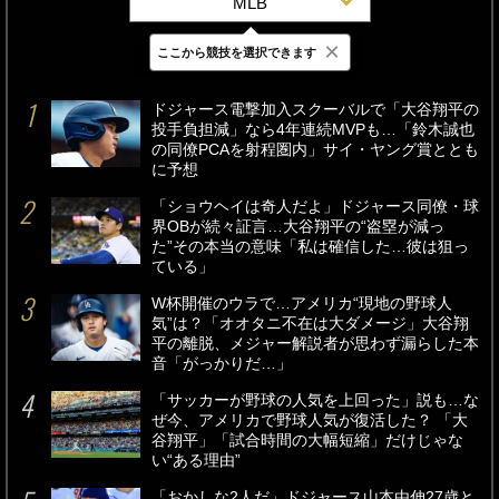
MLB
×
ここから競技を選択できます
最新
24時間
週間
ドジャース電撃加入スクーバルで「大谷翔平の
投手負担減」なら4年連続MVPも…「鈴木誠也
の同僚PCAを射程圏内」サイ・ヤング賞ととも
に予想
「ショウヘイは奇人だよ」ドジャース同僚・球
界OBが続々証言…大谷翔平の“盗塁が減っ
た”その本当の意味「私は確信した…彼は狙っ
ている」
W杯開催のウラで…アメリカ“現地の野球人
気”は？「オオタニ不在は大ダメージ」大谷翔
平の離脱、メジャー解説者が思わず漏らした本
音「がっかりだ…」
「サッカーが野球の人気を上回った」説も…な
ぜ今、アメリカで野球人気が復活した？ 「大
谷翔平」「試合時間の大幅短縮」だけじゃな
い“ある理由”
「おかしな2人だ」ドジャース山本由伸27歳と