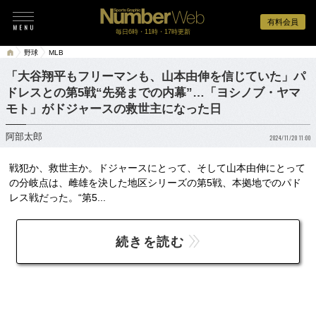
有料会員
毎日6時・11時・17時更新
野球
MLB
「大谷翔平もフリーマンも、山本由伸を信じていた」パ
ドレスとの第5戦“先発までの内幕”…「ヨシノブ・ヤマ
モト」がドジャースの救世主になった日
阿部太郎
2024/11/20 11:00
戦犯か、救世主か。ドジャースにとって、そして山本由伸にとって
の分岐点は、雌雄を決した地区シリーズの第5戦、本拠地でのパド
レス戦だった。“第5...
続きを読む