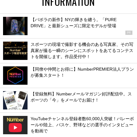
INFORMATION
【バボラの新作】NYの輝きを纏う。「PURE
DRIVE」と最新シューズに限定モデルが登場
PR
スポーツの現場で撮影する機会のある写真家、その写
真家が撮る一瞬のシーンにスポットをあてるコンテス
トを開催します。作品受付中！
【同僚や仲間とお得に】NumberPREMIER法人プラン
が募集スタート！
【登録無料】Numberメールマガジン好評配信中。ス
ポーツの「今」をメールでお届け！
YouTubeチャンネル登録者数60,000人突破！バレーボ
ールや陸上、バスケ、野球などの選手のインタビュー
を動画で