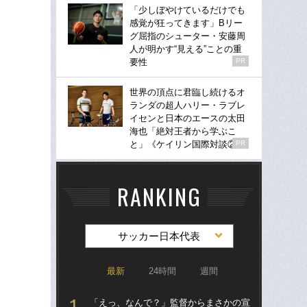
「少しぼやけているだけでも
感覚が狂ってきます」Bリー
グ屈指のシューター・安藤周
人が明かす“見える”ことの重
要性
PR
世界の頂点に君臨し続けるオ
ランダの超人ハリー・ラブレ
イセンと日本のエースの太田
海也「絶対王者から学ぶこ
と」《ケイリン国際対談②》
PR
RANKING
サッカー日本代表
最新
24時間
週間
「えっ、なんで？」監督からまさかの宣
「