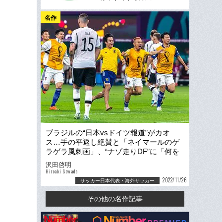
名作
ブラジルの“日本vsドイツ報道”がカオ
ス…手の平返し絶賛と「ネイマールのゲ
ラゲラ風刺画」、“ナゾ走りDF”に「何を
笑ってるんだ」
沢田啓明
Hiroaki Sawada
2022/11/26
サッカー日本代表・海外サッカー
その他の名作記事