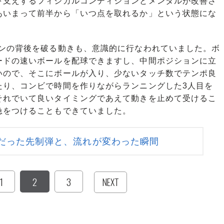
下支えするフィジカルコンディションとメンタルが改善さ
あいまって前半から「いつ点を取れるか」という状態にな
ンの背後を破る動きも、意識的に行なわれていました。ボ
ードの速いボールを配球できますし、中間ポジションに立
いので、そこにボールが入り、少ないタッチ数でテンポ良
たり、コンビで時間を作りながらランニングした3人目を
それでいて良いタイミングであえて動きを止めて受けるこ
急をつけることもできていました。
だった先制弾と、流れが変わった瞬間
1
2
3
NEXT