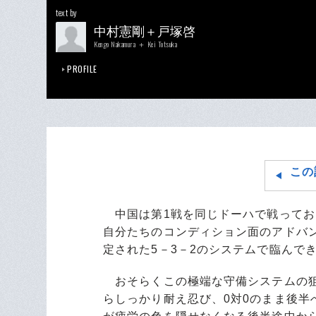
text by
中村憲剛＋戸塚啓
Kengo Nakamura ＋ Kei Totsuka
PROFILE
この
中国は第1戦を同じドーハで戦ってお
自分たちのコンディション面のアドバ
定された5－3－2のシステムで臨んで
おそらくこの極端な守備システムの狙
らしっかり耐え忍び、0対0のまま後