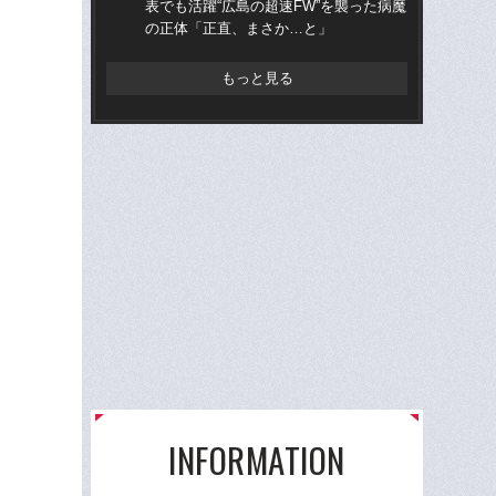
表でも活躍“広島の超速FW”を襲った病魔
ミ
の正体「正直、まさか…と」
評
もっと見る
INFORMATION