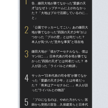
告…鎌田大地が勝てなかった“愛媛の天
告…
才”はなぜトップチームに上がれなかっ
才”
た？「大地はプロで活躍しているのに…
た
と」
と
「公園でサッカーしてこい」あの鎌田大
鎌
地が勝てなかった“四国の天才少年”がぶ
マ
つかった「プロの壁」とは何だった？
かっ
本人が気づいた“意外な事実”と現在地
人
鎌田大地が「彼がアーセナルなら、僕は
「
マンUに…」日本代表の司令塔が勝てな
地が
かった“四国の天才”とは何者だった？ 本
つ
人が語った「ライバルとの軌跡」
本人
サッカー“日本代表の司令塔”が勝てなか
サッ
った「愛媛の天才少年」とは何者だっ
っ
た？「将来はアーセナルに…」本人が語
た
った“ライバルとの物語”
った
「プロになるのは、やめた方がいい」医
「1
師から突然の宣告…久保建英らと日本代
W杯