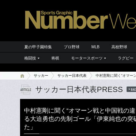
夏の甲子園特集
プロ野球
MLB
高校野球
格闘技
将棋
モータースポーツ
ラグビー
サッカー
サッカー日本代表
中村憲剛に聞く“オマー
サッカー日本代表PRESS
BAC
中村憲剛に聞く“オマーン戦と中国戦の違
る大迫勇也の先制ゴール「伊東純也の突
た」