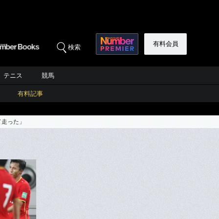
有料会員
検索
テニス
競馬
有料記事
て走った」