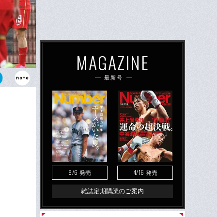
MAGAZINE
最新号
収めた。最
憲剛氏はこ
8/6
4/16
発売
発売
雑誌定期購読のご案内