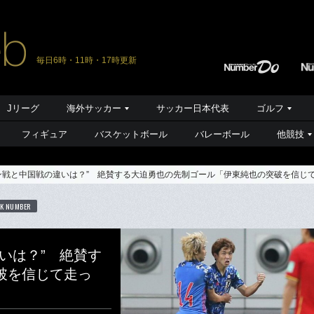
毎日6時・11時・17時更新
Jリーグ
海外サッカー
サッカー日本代表
ゴルフ
フィギュア
バスケットボール
バレーボール
他競技
ン戦と中国戦の違いは？” 絶賛する大迫勇也の先制ゴール「伊東純也の突破を信じ
K NUMBER
いは？” 絶賛す
破を信じて走っ