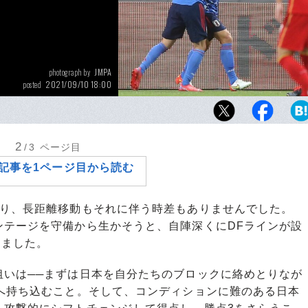
JMPA
photograph by
2021/09/10 18:00
posted
W杯最終予選の中国戦、日本は1-0で初勝利を
終予選の舞台を2度経験した元日本代表・中村
の試合をどう見るのか？
2
/3
ページ目
記事を1ページ目から読む
り、長距離移動もそれに伴う時差もありませんでした。
ンテージを守備から生かそうと、自陣深くにDFラインが設
きました。
いは──まずは日本を自分たちのブロックに絡めとりなが
半へ持ち込むこと。そして、コンディションに難のある日本