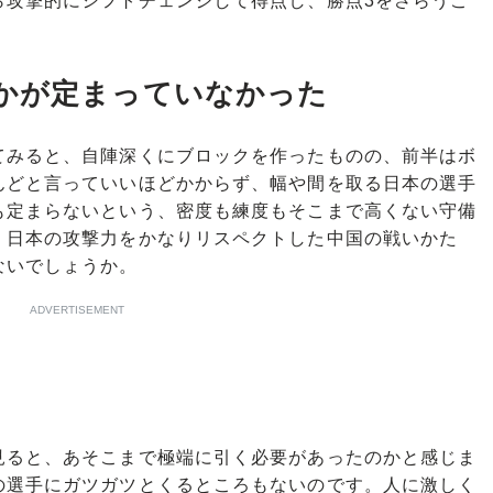
ら攻撃的にシフトチェンジして得点し、勝点3をさらうこ
かが定まっていなかった
みると、自陣深くにブロックを作ったものの、前半はボ
んどと言っていいほどかからず、幅や間を取る日本の選手
も定まらないという、密度も練度もそこまで高くない守備
、日本の攻撃力をかなりリスペクトした中国の戦いかた
ないでしょうか。
ADVERTISEMENT
ると、あそこまで極端に引く必要があったのかと感じま
の選手にガツガツとくるところもないのです。人に激しく