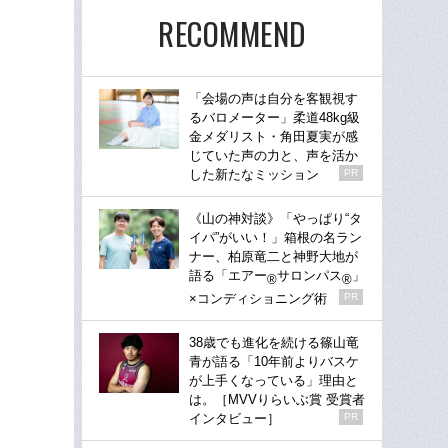
RECOMMEND
「会場の声は自分を客観視す
るバロメーター」柔道48kg級
金メダリスト・角田夏実が感
じていた声の力と、声を活か
した新たなミッション
PR
《山の神対談》「やっぱり“タ
イパ”がいい！」箱根の名ラン
ナー、柏原竜二と神野大地が
語る「エアー
サロンパス
」
®
®
×コンディショニング術
PR
38歳でも進化を続ける篠山竜
青が語る「10年前よりバスケ
が上手くなっている」理由と
は。［MVVりらいぶ賞 受賞者
インタビュー］
PR