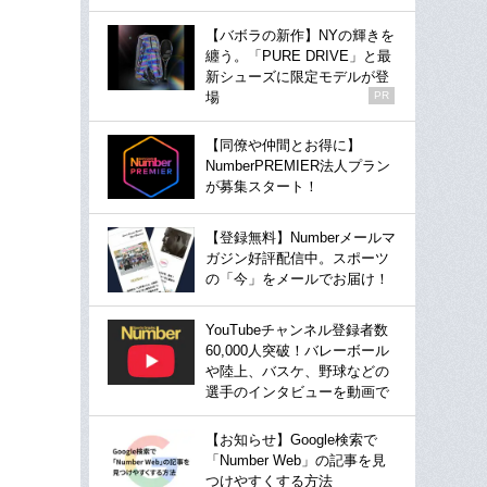
【バボラの新作】NYの輝きを
纏う。「PURE DRIVE」と最
新シューズに限定モデルが登
場
PR
【同僚や仲間とお得に】
NumberPREMIER法人プラン
が募集スタート！
【登録無料】Numberメールマ
ガジン好評配信中。スポーツ
の「今」をメールでお届け！
YouTubeチャンネル登録者数
60,000人突破！バレーボール
や陸上、バスケ、野球などの
選手のインタビューを動画で
【お知らせ】Google検索で
「Number Web」の記事を見
つけやすくする方法