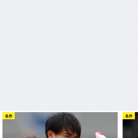
名作
名作