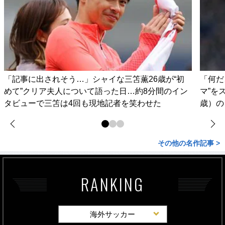
「記事に出されそう…」シャイな三笘薫26歳が“初
「何だ
めて”クリア夫人について語った日…約8分間のイン
マ”を
タビューで三笘は4回も現地記者を笑わせた
歳）の
その他の名作記事 >
RANKING
海外サッカー