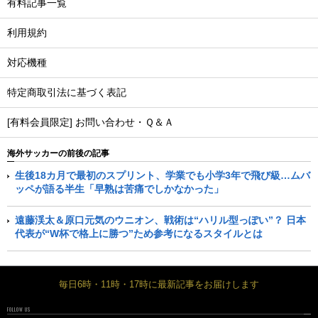
有料記事一覧
利用規約
対応機種
特定商取引法に基づく表記
[有料会員限定] お問い合わせ・Ｑ＆Ａ
海外サッカーの前後の記事
生後18カ月で最初のスプリント、学業でも小学3年で飛び級…ムバ
ッペが語る半生「早熟は苦痛でしかなかった」
遠藤渓太＆原口元気のウニオン、戦術は“ハリル型っぽい”？ 日本
代表が“W杯で格上に勝つ”ため参考になるスタイルとは
毎日6時・11時・17時に最新記事をお届けします
FOLLOW US