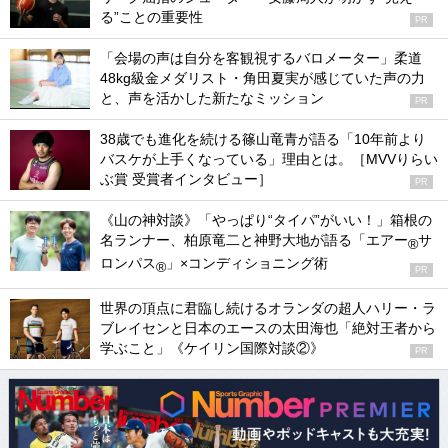
る”ことの重要性
PR
「会場の声は自分を客観視するバロメーター」柔道
48kg級金メダリスト・角田夏実が感じていた声の力
と、声を活かした新たなミッション
PR
38歳でも進化を続ける篠山竜青が語る「10年前より
バスケが上手くなっている」理由とは。［MVVりらい
ぶ賞 受賞者インタビュー］
PR
《山の神対談》「やっぱり“タイパ”がいい！」箱根の
名ランナー、柏原竜二と神野大地が語る「エアー
サ
®
ロンパス
」×コンディショニング術
®
PR
世界の頂点に君臨し続けるオランダの超人ハリー・ラ
ブレイセンと日本のエースの太田海也「絶対王者から
学ぶこと」《ケイリン国際対談②》
PR