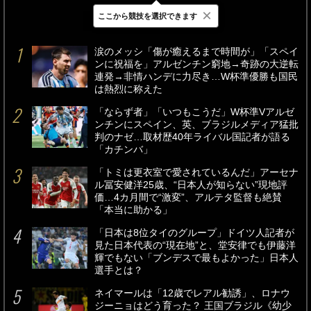
×
ここから競技を選択できます
最新
24時間
週間
涙のメッシ「傷が癒えるまで時間が」「スペイ
ンに祝福を」アルゼンチン窮地→奇跡の大逆転
連発→非情ハンデに力尽き…W杯準優勝も国民
は熱烈に称えた
「ならず者」「いつもこうだ」W杯準Vアルゼ
ンチンにスペイン、英、ブラジルメディア猛批
判のナゼ…取材歴40年ライバル国記者が語る
「カチンバ」
「トミは更衣室で愛されているんだ」アーセナ
ル冨安健洋25歳、“日本人が知らない”現地評
価…4カ月間で“激変”、アルテタ監督も絶賛
「本当に助かる」
「日本は8位タイのグループ」ドイツ人記者が
見た日本代表の“現在地”と、堂安律でも伊藤洋
輝でもない「ブンデスで最もよかった」日本人
選手とは？
ネイマールは「12歳でレアル勧誘」、ロナウ
ジーニョはどう育った？ 王国ブラジル《幼少