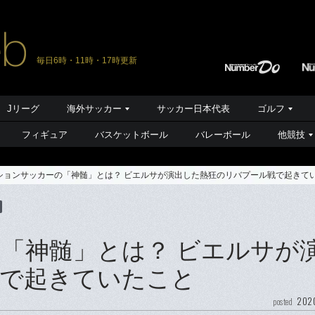
毎日6時・11時・17時更新
Jリーグ
海外サッカー
サッカー日本代表
ゴルフ
フィギュア
バスケットボール
バレーボール
他競技
ションサッカーの「神髄」とは？ ビエルサが演出した熱狂のリバプール戦で起きて
「神髄」とは？ ビエルサが
戦で起きていたこと
2020
posted