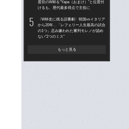
度目のW杯を”Yapa（おまけ）”と位置付
い
けるも、歴代最多得点で主役に
た
〈W杯史に残る誤審劇〉韓国vsイタリア
「
から20年…「レフェリー人生最高の試合
ア
の1つ」忌み嫌われた審判モレノが認め
メデ
ない“2つのミス”
バ
もっと見る