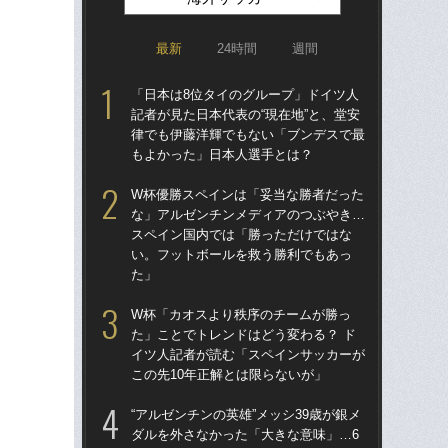
最新
24時間
週間
「日本は8位タイのグループ」ドイツ人
涙
記者が見た日本代表の“現在地”と、堂安
「
律でも伊藤洋輝でもない「ブンデスで最
→
もよかった」日本人選手とは？
き
W杯優勝スペインは「妥当な勝者だった
「
な」アルゼンチンメディアのつぶやき…
記者
スペイン国内では「勝っただけではな
律
い。フットボールを救う勝利でもあっ
も
た」
“ア
W杯「カオスより秩序のチームが勝っ
ダ
た」ことでトレンドはどう変わる？ ド
度目
イツ人記者が読む「スペインサッカーが
け
この先10年正解とは限らないが」
W
“アルゼンチンの英雄”メッシ39歳が銀メ
な
ダルを外さなかった「大きな意味」…6
ス