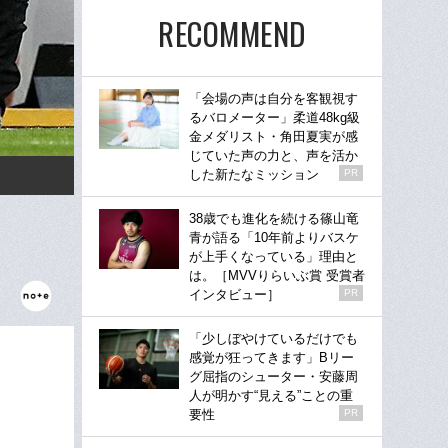
RECOMMEND
「会場の声は自分を客観視す
るバロメーター」柔道48kg級
金メダリスト・角田夏実が感
じていた声の力と、声を活か
した新たなミッション
PR
38歳でも進化を続ける篠山竜
青が語る「10年前よりバスケ
が上手くなっている」理由と
は。［MVVりらいぶ賞 受賞者
インタビュー］
PR
「少しぼやけているだけでも
感覚が狂ってきます」Bリー
グ屈指のシューター・安藤周
人が明かす“見える”ことの重
要性
PR