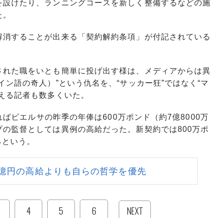
設けたり、ランニングコースを新しく整備するなどの施
た。
消することが出来る「契約解約条項」が付記されている
れた職をいとも簡単に投げ出す様は、メディアからは異
イン語の奇人）”という仇名を、“サッカー狂”ではなく“マ
える記者も数多くいた。
ればビエルサの昨季の年俸は600万ポンド（約7億8000万
の監督としては異例の高給だった。新契約では800万ポ
るという。
0億円の高給よりも自らの哲学を優先
4
5
6
NEXT