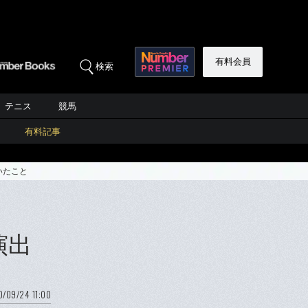
有料会員
検索
テニス
競馬
有料記事
いたこと
演出
/09/24 11:00