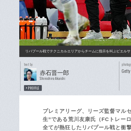
リバプール戦でテクニカルエリアからチームに指示を叫ぶビエルサ
text by
photog
Getty
赤石晋一郎
Shinichiro Akaishi
PROFILE
プレミアリーグ、リーズ監督マルセ
生”である荒川友康氏（FCトレー
全てが熱狂したリバプール戦と衝撃