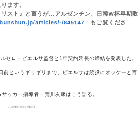
返ります。
ャリスト』と言うが…アルゼンチン、日韓W杯早期敗
bunshun.jp/articles/-/845147
もご覧くださ
マルセロ・ビエルサ監督と1年契約延長の締結を発表した。
1日前というギリギリまで、ビエルサは続投にオッケーと言
サッカー指導者・荒川友康はこう語る。
ADVERTISEMENT