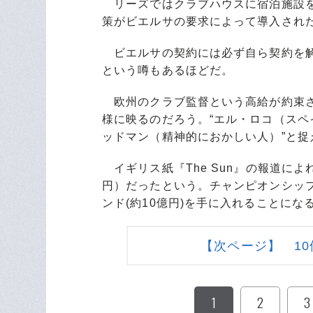
リーズではクラブハウスに宿泊施設を
策がビエルサの要求によって導入され
ビエルサの契約には必ず自ら契約を解
という噂もあるほどだ。
欧州のクラブ監督という高給が約束さ
様に映るのだろう。“エル・ロコ（スペ
ッドマン（精神的におかしい人）”と捉
イギリス紙『The Sun』の報道によ
円）だったという。チャンピオンシップ
ンド(約10億円)を手に入れることにな
【次ページ】 1
1
2
3