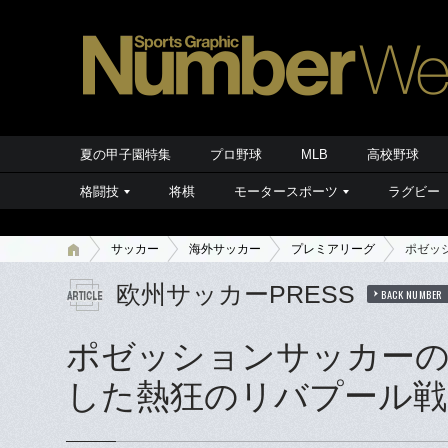
夏の甲子園特集
プロ野球
MLB
高校野球
格闘技
将棋
モータースポーツ
ラグビー
サッカー
海外サッカー
プレミアリーグ
ポゼッ
欧州サッカーPRESS
BACK NUMBER
ポゼッションサッカーの
した熱狂のリバプール