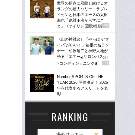
世界の頂点に君臨し続けるオ
ランダの超人ハリー・ラブレ
イセンと日本のエースの太田
海也「絶対王者から学ぶこ
と」《ケイリン国際対談②》
PR
《山の神対談》「やっぱり“タ
イパ”がいい！」箱根の名ラン
ナー、柏原竜二と神野大地が
語る「エアー
サロンパス
」
®
®
×コンディショニング術
PR
Number SPORTS OF THE
YEAR 2026 開催決定！ 2026
年を代表するアスリートを表
彰
RANKING
海外サッカー