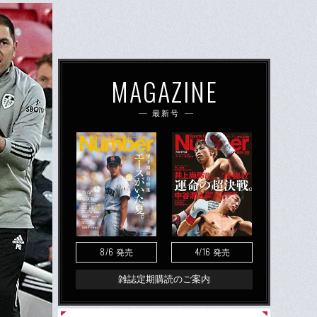
MAGAZINE
最新号
8/6
4/16
発売
発売
雑誌定期購読のご案内