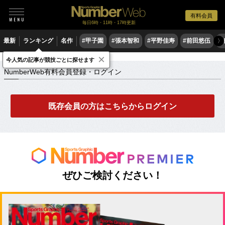
有料会員
毎日6時・11時・17時更新
最新
ランキング
名作
#甲子園
#張本智和
#平野佳寿
#前田悠伍
#
〉
×
NumberWeb有料会員登録・ログイン
今人気の記事が競技ごとに探せます
NumberWeb有料会員登録・ログイン
既存会員の方はこちらからログイン
ぜひご検討ください！