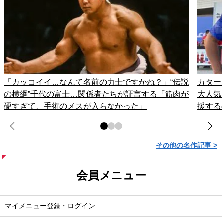
「カッコイイ…なんて名前の力士ですかね？」“伝説
カター
の横綱”千代の富士…関係者たちが証言する「筋肉が
大人気
硬すぎて、手術のメスが入らなかった」
援する
その他の名作記事 >
会員メニュー
マイメニュー登録・ログイン