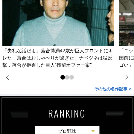
「失礼な話だよ」落合博満42歳が巨人フロントにキ
「ニッ
レた「落合はおしゃべりが過ぎた」ナベツネは猛反
国前に
撃…落合が拒否した巨人“残留オファー案”
ゴい」
その他の名作記事 >
RANKING
プロ野球