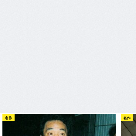
名作
名作