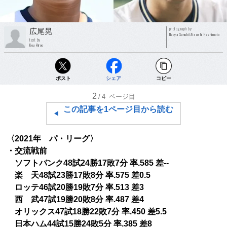
photograph by
広尾晃
Naoya Sanuki/Atsushi Hashimoto
text by
Kou Hiroo
ポスト
シェア
コピー
2
/4
ページ目
この記事を1ページ目から読む
〈2021年 パ・リーグ〉
・交流戦前
ソフトバンク48試24勝17敗7分 率.585 差--
楽 天48試23勝17敗8分 率.575 差0.5
ロッテ46試20勝19敗7分 率.513 差3
西 武47試19勝20敗8分 率.487 差4
オリックス47試18勝22敗7分 率.450 差5.5
日本ハム44試15勝24敗5分 率.385 差8