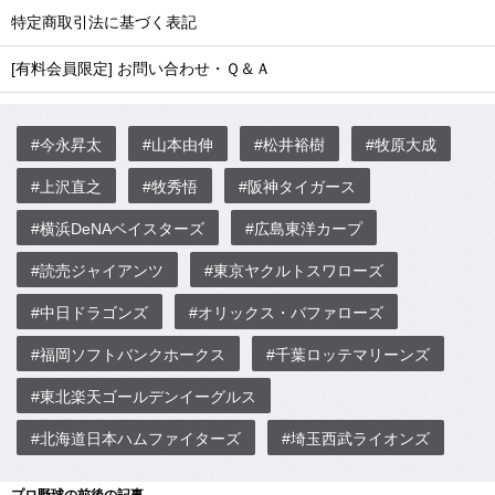
特定商取引法に基づく表記
[有料会員限定] お問い合わせ・Ｑ＆Ａ
#今永昇太
#山本由伸
#松井裕樹
#牧原大成
#上沢直之
#牧秀悟
#阪神タイガース
#横浜DeNAベイスターズ
#広島東洋カープ
#読売ジャイアンツ
#東京ヤクルトスワローズ
#中日ドラゴンズ
#オリックス・バファローズ
#福岡ソフトバンクホークス
#千葉ロッテマリーンズ
#東北楽天ゴールデンイーグルス
#北海道日本ハムファイターズ
#埼玉西武ライオンズ
プロ野球の前後の記事