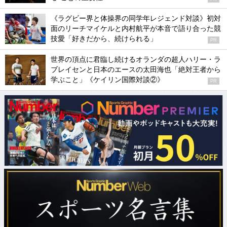
《ラグビー界と体操界の同学年レジェンド対談》初対
面のリーチマイケルと内村航平が本音で語り合った競
技愛「好きだから、続けられる」
PR
世界の頂点に君臨し続けるオランダの超人ハリー・ラ
ブレイセンと日本のエースの太田海也「絶対王者から
学ぶこと」《ケイリン国際対談②》
PR