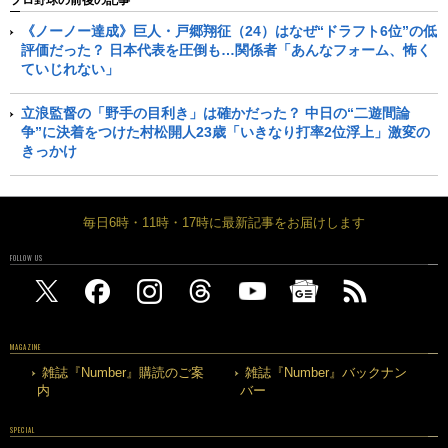
《ノーノー達成》巨人・戸郷翔征（24）はなぜ“ドラフト6位”の低
評価だった？ 日本代表を圧倒も…関係者「あんなフォーム、怖く
ていじれない」
立浪監督の「野手の目利き」は確かだった？ 中日の“二遊間論
争”に決着をつけた村松開人23歳「いきなり打率2位浮上」激変の
きっかけ
毎日6時・11時・17時に最新記事をお届けします
FOLLOW US
MAGAZINE
雑誌『Number』購読のご案
雑誌『Number』バックナン
内
バー
SPECIAL