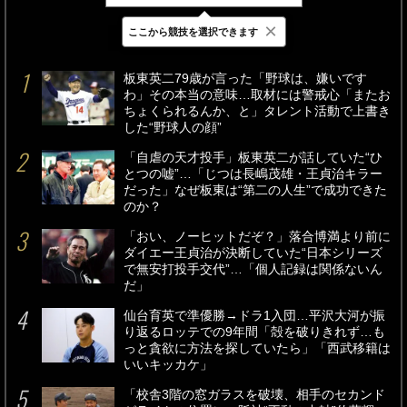
×
ここから競技を選択できます
最新
24時間
週間
板東英二79歳が言った「野球は、嫌いです
わ」その本当の意味…取材には警戒心「またお
ちょくられるんか、と」タレント活動で上書き
した“野球人の顔”
「自虐の天才投手」板東英二が話していた“ひ
とつの嘘”…「じつは長嶋茂雄・王貞治キラー
だった」なぜ板東は“第二の人生”で成功できた
のか？
「おい、ノーヒットだぞ？」落合博満より前に
ダイエー王貞治が決断していた“日本シリーズ
で無安打投手交代”…「個人記録は関係ないん
だ」
仙台育英で準優勝→ドラ1入団…平沢大河が振
り返るロッテでの9年間「殻を破りきれず…も
っと貪欲に方法を探していたら」「西武移籍は
いいキッカケ」
「校舎3階の窓ガラスを破壊、相手のセカンド