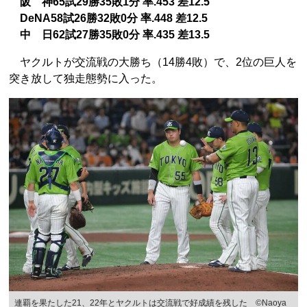
阪 神65試29勝35敗1分 率.453 差12.5
DeNA58試26勝32敗0分 率.448 差12.5
中 日62試27勝35敗0分 率.435 差13.5
ヤクルトが交流戦の大勝ち（14勝4敗）で、2位の巨人を
突き放して独走態勢に入った。
連覇を果たした21、22年とヤクルトは交流戦で好成績を残した ©Naoya