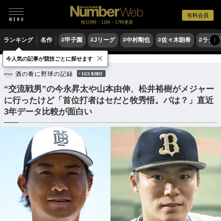
有料会員
毎日6時・11時・17時更新
ランキング
名作
#甲子園
#Jリーグ
#中村剛也
#佐々木朗希
#ラグ
〉
×
今人気の記事が競技ごとに探せます
野球
プロ野球
酒の肴に野球の記録
BACK NUMBER
“交流戦男”の今永昇太や山本由伸、松井裕樹がメジャー
に行ったけど「首位打者はセだと牧秀悟。パは？」直近
3年データ比較が面白い