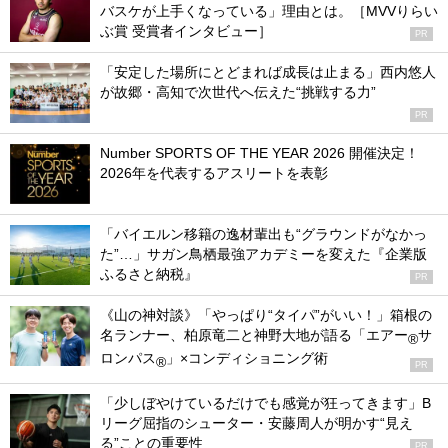
バスケが上手くなっている」理由とは。［MVVりらい
ぶ賞 受賞者インタビュー］
PR
「安定した場所にとどまれば成長は止まる」西内悠人
が故郷・高知で次世代へ伝えた“挑戦する力”
PR
Number SPORTS OF THE YEAR 2026 開催決定！
2026年を代表するアスリートを表彰
「バイエルン移籍の逸材輩出も“グラウンドがなかっ
た”…」サガン鳥栖最強アカデミーを変えた『企業版
ふるさと納税』
PR
《山の神対談》「やっぱり“タイパ”がいい！」箱根の
名ランナー、柏原竜二と神野大地が語る「エアー
サ
®
ロンパス
」×コンディショニング術
®
PR
「少しぼやけているだけでも感覚が狂ってきます」B
リーグ屈指のシューター・安藤周人が明かす“見え
る”ことの重要性
PR