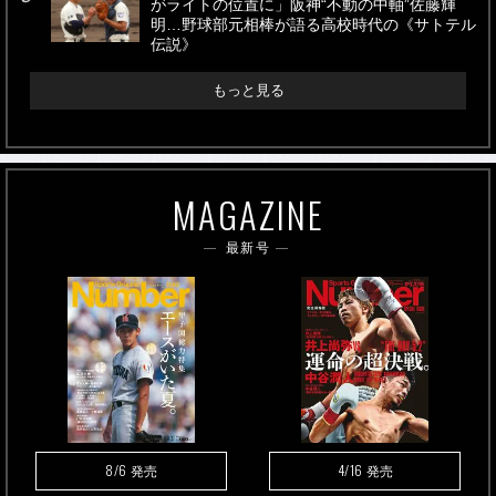
がライトの位置に」阪神“不動の中軸”佐藤輝
明…野球部元相棒が語る高校時代の《サトテル
伝説》
もっと見る
MAGAZINE
最新号
8/6
4/16
発売
発売