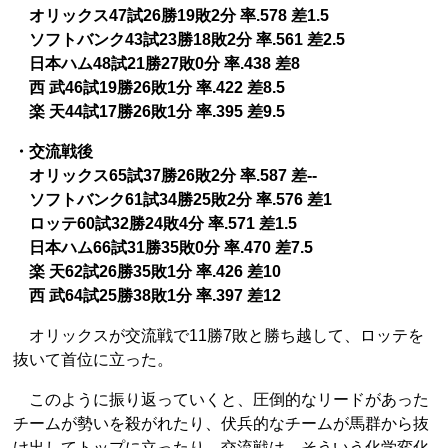
オリックス47試26勝19敗2分 率.578 差1.5
ソフトバンク43試23勝18敗2分 率.561 差2.5
日本ハム48試21勝27敗0分 率.438 差8
西 武46試19勝26敗1分 率.422 差8.5
楽 天44試17勝26敗1分 率.395 差9.5
・交流戦後
オリックス65試37勝26敗2分 率.587 差--
ソフトバンク61試34勝25敗2分 率.576 差1
ロッテ60試32勝24敗4分 率.571 差1.5
日本ハム66試31勝35敗0分 率.470 差7.5
楽 天62試26勝35敗1分 率.426 差10
西 武64試25勝38敗1分 率.397 差12
オリックスが交流戦で11勝7敗と勝ち越して、ロッテを
抜いて首位に立った。
このように振り返っていくと、圧倒的なリードがあった
チームが勢いを殺がれたり、伏兵的なチームが馬群から抜
け出してトップに立ったり、交流戦は、そういう化学変化