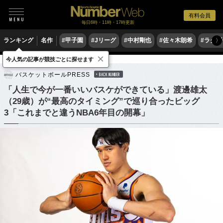
有料会員
毎日6時・11時・17時更新
ランキング
名作
#甲子園
#Jリーグ
#中村剛也
#佐々木朗希
#ラグ
〉
×
今人気の記事が競技ごとに探せます
バスケットボール
NBA
バスケットボールPRESS
BACK NUMBER
「人生で今が一番いいバスケができている」渡邊雄太
（29歳）が“最高のタイミング”で巡り合ったビッグ
3「これまでと違うNBA6年目の開幕」