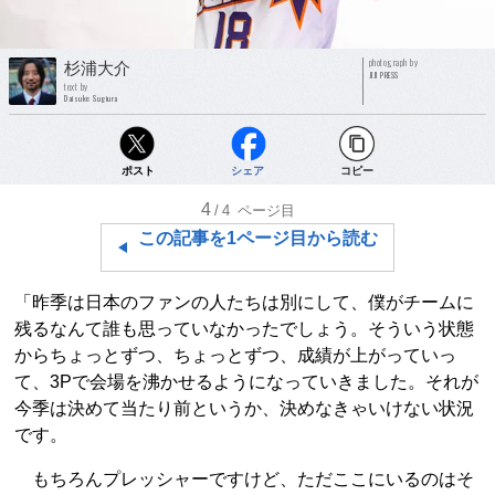
photograph by
杉浦大介
JIJI PRESS
text by
Daisuke Sugiura
ポスト
シェア
コピー
4
/4
ページ目
この記事を1ページ目から読む
「昨季は日本のファンの人たちは別にして、僕がチームに
残るなんて誰も思っていなかったでしょう。そういう状態
からちょっとずつ、ちょっとずつ、成績が上がっていっ
て、3Pで会場を沸かせるようになっていきました。それが
今季は決めて当たり前というか、決めなきゃいけない状況
です。
もちろんプレッシャーですけど、ただここにいるのはそ