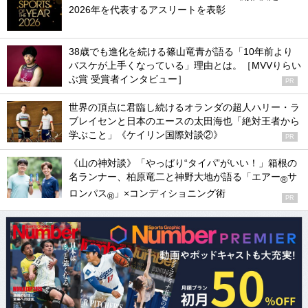
2026年を代表するアスリートを表彰
38歳でも進化を続ける篠山竜青が語る「10年前より
バスケが上手くなっている」理由とは。［MVVりらい
ぶ賞 受賞者インタビュー］
PR
世界の頂点に君臨し続けるオランダの超人ハリー・ラ
ブレイセンと日本のエースの太田海也「絶対王者から
学ぶこと」《ケイリン国際対談②》
PR
《山の神対談》「やっぱり“タイパ”がいい！」箱根の
名ランナー、柏原竜二と神野大地が語る「エアー
サ
®
ロンパス
」×コンディショニング術
®
PR