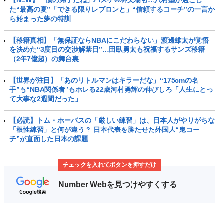
た“最高の夏”「できる限りレブロンと」“信頼するコーチ”の一言か
ら始まった夢の特訓
【移籍真相】「無保証ならNBAにこだわらない」渡邊雄太が覚悟
を決めた“3度目の交渉解禁日”…田臥勇太も祝福するサンズ移籍
（2年7億超）の舞台裏
【世界が注目】「あのリトルマンはキラーだな」“175cmの名
手”も“NBA関係者”もホレる22歳河村勇輝の伸びしろ「人生にとっ
て大事な2週間だった」
【必読】トム・ホーバスの「厳しい練習」は、日本人がやりがちな
「根性練習」と何が違う？ 日本代表を勝たせた外国人“鬼コー
チ”が直面した日本の課題
チェックを入れてボタンを押すだけ
Number Webを見つけやすくする