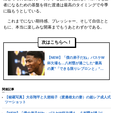
者になるための基盤を得た渡邊は最高のタイミングで今季
に臨もうとしている。
これまでにない期待感、プレッシャー、そして自信とと
もに、本当に楽しみな開幕までもうあとわずかである。
次はこちらへ！
【NEW】「僕の弟子だね」バスケW
杯欠場も…八村塁が過ごした“最高
の夏”「できる限りレブロンと」“信
頼するコーチ”の一言から始まった
夢の特訓
関連記事
【秘蔵写真】大谷翔平と久慈暁子（渡邊雄太の妻）の超レア成人式
ツーショット
【NEW】「僕の弟子だね」バスケW杯欠場も…八村塁が過ごし