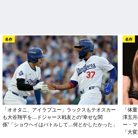
名作
名作
「オオタニ、アイラブユー」ラックスもテオスカー
「体重
も大谷翔平を…ドジャース戦友との“幸せな関
澤五月
係”「ショウヘイはバトルして…何とかしたかった」
ー・マ
「大変