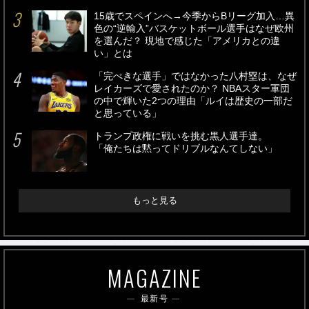
15歳でスペインへ→今季からBリーグ加入…異
色の“逆輸入”バスケットボール選手はなぜ欧州
を選んだ？ 現地で感じた「アメリカとの違
い」とは
「完ぺきな選手」ではなかった八村塁は、なぜ
レイカーズで愛されたのか？ NBAスター軍団
の中で輝いた2つの理由「ルイは歴史の一部だ
と思っている」
トランプ政権に戦いを挑む黒人選手達。
「俺たちは黙ってドリブルなんてしない」
もっと見る
MAGAZINE
最新号