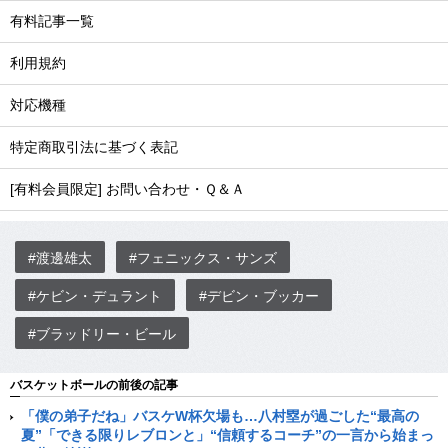
有料記事一覧
利用規約
対応機種
特定商取引法に基づく表記
[有料会員限定] お問い合わせ・Ｑ＆Ａ
#渡邊雄太
#フェニックス・サンズ
#ケビン・デュラント
#デビン・ブッカー
#ブラッドリー・ビール
バスケットボールの前後の記事
「僕の弟子だね」バスケW杯欠場も…八村塁が過ごした“最高の
夏”「できる限りレブロンと」“信頼するコーチ”の一言から始まっ