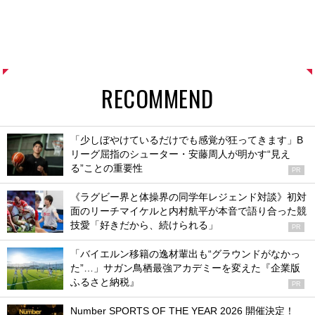
RECOMMEND
「少しぼやけているだけでも感覚が狂ってきます」B
リーグ屈指のシューター・安藤周人が明かす“見え
る”ことの重要性
PR
《ラグビー界と体操界の同学年レジェンド対談》初対
面のリーチマイケルと内村航平が本音で語り合った競
技愛「好きだから、続けられる」
PR
「バイエルン移籍の逸材輩出も“グラウンドがなかっ
た”…」サガン鳥栖最強アカデミーを変えた『企業版
ふるさと納税』
PR
Number SPORTS OF THE YEAR 2026 開催決定！