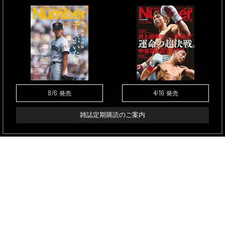
8/6
4/16
発売
発売
雑誌定期購読のご案内