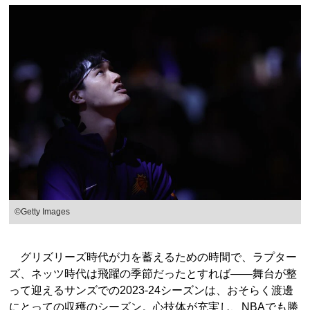
©︎Getty Images
グリズリーズ時代が力を蓄えるための時間で、ラプター
ズ、ネッツ時代は飛躍の季節だったとすれば――舞台が整
って迎えるサンズでの2023-24シーズンは、おそらく渡邊
にとっての収穫のシーズン。心技体が充実し、NBAでも勝