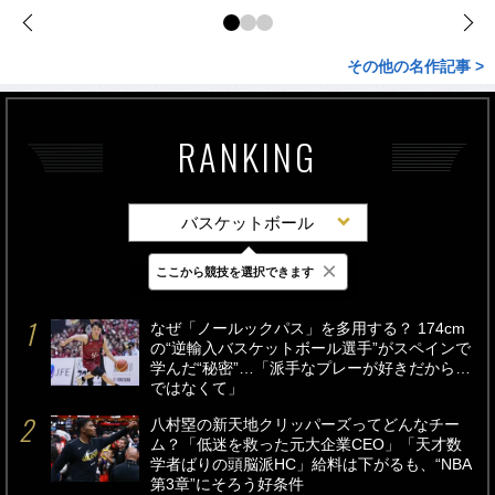
その他の名作記事 >
RANKING
バスケットボール
×
ここから競技を選択できます
最新
24時間
週間
なぜ「ノールックパス」を多用する？ 174cm
の“逆輸入バスケットボール選手”がスペインで
学んだ“秘密”…「派手なプレーが好きだから…
ではなくて」
八村塁の新天地クリッパーズってどんなチー
ム？「低迷を救った元大企業CEO」「天才数
学者ばりの頭脳派HC」給料は下がるも、“NBA
第3章”にそろう好条件