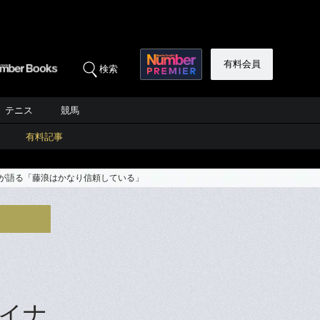
有料会員
検索
テニス
競馬
有料記事
が語る「藤浪はかなり信頼している」
イナ