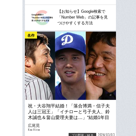
【お知らせ】Google検索で
「Number Web」の記事を見
つけやすくする方法
名作
祝・大谷翔平結婚！「落合博満・信子夫
人は三冠王」「イチローと弓子夫人、鈴
木誠也＆畠山愛理夫妻は…」“結婚1年目
の大打者”を大調査
広尾晃
Kou Hiroo
2024/03/03
プロ野球・MLB