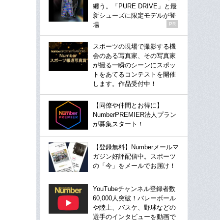
纏う。「PURE DRIVE」と最
新シューズに限定モデルが登
場
PR
スポーツの現場で撮影する機
会のある写真家、その写真家
が撮る一瞬のシーンにスポッ
トをあてるコンテストを開催
します。作品受付中！
【同僚や仲間とお得に】
NumberPREMIER法人プラン
が募集スタート！
【登録無料】Numberメールマ
ガジン好評配信中。スポーツ
の「今」をメールでお届け！
YouTubeチャンネル登録者数
60,000人突破！バレーボール
や陸上、バスケ、野球などの
選手のインタビューを動画で