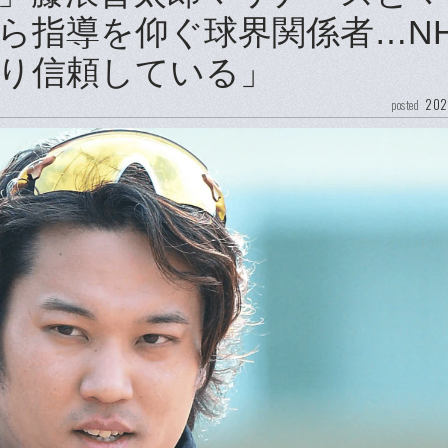
ら指導を仰ぐ球界関係者…N
り信頼している」
202
posted