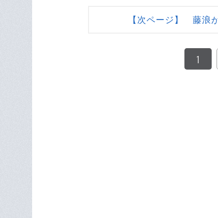
【次ページ】 藤浪が
1