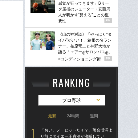
感覚が狂ってきます」Bリー
グ屈指のシューター・安藤周
人が明かす“見える”ことの重
要性
PR
《山の神対談》「やっぱり“タ
イパ”がいい！」箱根の名ラン
ナー、柏原竜二と神野大地が
語る「エアー
サロンパス
」
®
®
×コンディショニング術
PR
RANKING
プロ野球
最新
24時間
週間
「おい、ノーヒットだぞ？」落合博満よ
「
り前にダイエー王貞治が決断してい
り