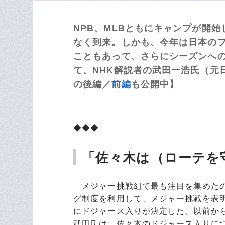
NPB、MLBともにキャンプが開
なく到来。しかも、今年は日本の
こともあって、さらにシーズンへ
て、NHK解説者の武田一浩氏（元
の後編／
前編
も公開中】
◆◆◆
「佐々木は（ローテを
メジャー挑戦組で最も注目を集めたの
グ制度を利用して、メジャー挑戦を表
にドジャース入りが決定した。以前か
武田氏は、佐々木のドジャース入りに