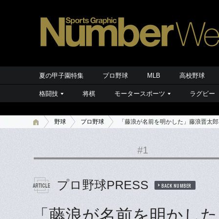
夏の甲子園特集
プロ野球
MLB
高校野球
格闘技
将棋
モータースポーツ
ラグビー
野球
プロ野球
「藤浪が名前を明かした」藤浪晋太郎
#1
プロ野球PRESS
BACK NUMBER
「藤浪が名前を明かした