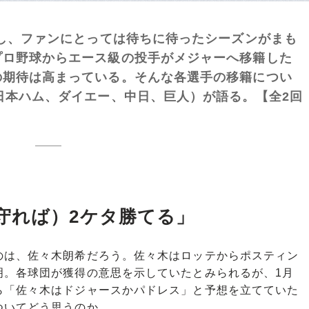
始し、ファンにとっては待ちに待ったシーズンがまも
プロ野球からエース級の投手がメジャーへ移籍した
の期待は高まっている。そんな各選手の移籍につい
日本ハム、ダイエー、中日、巨人）が語る。【全2回
守れば）2ケタ勝てる」
は、佐々木朗希だろう。佐々木はロッテからポスティン
明。各球団が獲得の意思を示していたとみられるが、1月
ら「佐々木はドジャースかパドレス」と予想を立てていた
ついてどう思うのか。