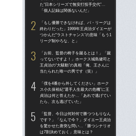
た“日本シリーズで無安打投手交代”…
た“
「個人記録は関係ないんだ」
「
「もし優勝できなければ、パ・リーグは
「
終わりだった」1999年王貞治ダイエーが
終わ
つかんだ“ラストチャンス”の意味「もう1
つか
リーグ制やろな、と」
リ
「お前、監督の椅子を蹴るとは！」「蹴
「
ってないですよ！」ホークス城島健司と
っ
王貞治の“大騒動”の真相「俺、王さんに
王貞
当たられた唯一の男です（笑）」
当
「僕を4番から外してください」ホーク
「
ス小久保裕紀“選手人生最大の危機”に王
ス小
貞治は何と答えたか…「あれで逃げてい
貞
たら、次も逃げていた」
た
「監督、今日は何対何で勝つつもりなん
「
です？」「なんで今？」ダイエー王貞治
で
を驚かせた唐突な問い…「勝つシナリオ
を
は7割決めておく」意味とは？
は