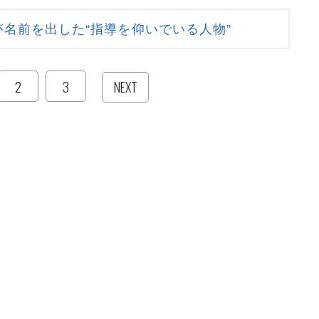
名前を出した“指導を仰いでいる人物”
2
3
NEXT