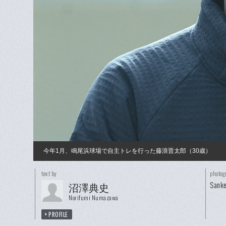
今年1月、鳴尾浜球場で自主トレを行った藤浪晋太郎（30歳）
text by
photog
Sanke
沼澤典史
Norifumi Numazawa
PROFILE