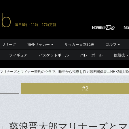
毎日6時・11時・17時更新
Jリーグ
海外サッカー
サッカー日本代表
ゴルフ
フィギュア
バスケットボール
バレーボール
他競技
マリナーズとマイナー契約のウラで、昨年から指導を仰ぐ球界関係者…NHK解説者
#2
」藤浪晋太郎マリナーズとマ