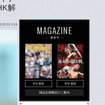
HK解
5/02/15 11:04
MAGAZINE
最新号
8/6
4/16
発売
発売
雑誌定期購読のご案内