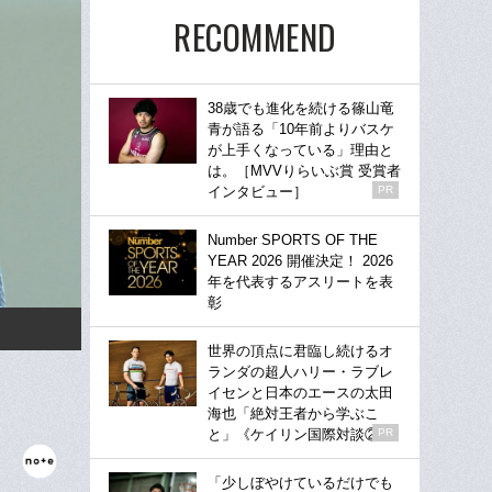
RECOMMEND
38歳でも進化を続ける篠山竜
青が語る「10年前よりバスケ
が上手くなっている」理由と
は。［MVVりらいぶ賞 受賞者
インタビュー］
PR
Number SPORTS OF THE
YEAR 2026 開催決定！ 2026
年を代表するアスリートを表
彰
世界の頂点に君臨し続けるオ
ランダの超人ハリー・ラブレ
イセンと日本のエースの太田
海也「絶対王者から学ぶこ
と」《ケイリン国際対談②》
PR
「少しぼやけているだけでも