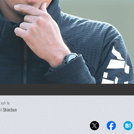
raph by
i Shimbun