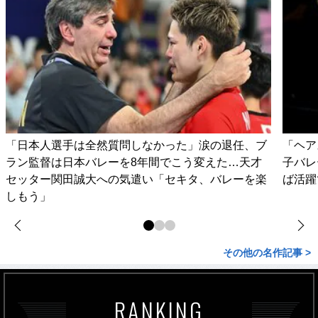
「日本人選手は全然質問しなかった」涙の退任、ブ
「ヘア
ラン監督は日本バレーを8年間でこう変えた…天才
子バレ
セッター関田誠大への気遣い「セキタ、バレーを楽
ば活躍
しもう」
その他の名作記事 >
RANKING