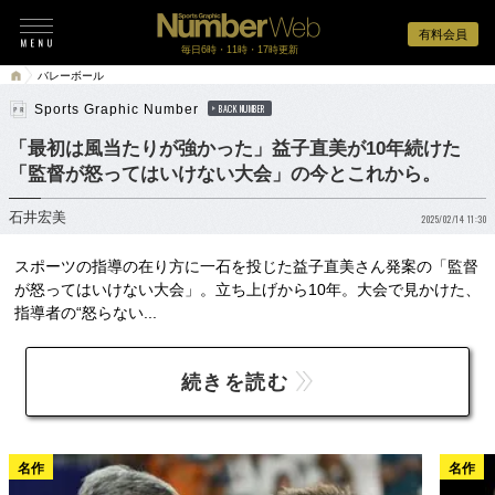
有料会員
毎日6時・11時・17時更新
バレーボール
Sports Graphic Number
BACK NUMBER
「最初は風当たりが強かった」益子直美が10年続けた
「監督が怒ってはいけない大会」の今とこれから。
石井宏美
2025/02/14 11:30
スポーツの指導の在り方に一石を投じた益子直美さん発案の「監督
が怒ってはいけない大会」。立ち上げから10年。大会で見かけた、
指導者の“怒らない...
続きを読む
名作
名作