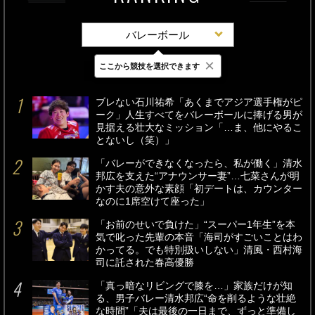
バレーボール
×
ここから競技を選択できます
最新
24時間
週間
ブレない石川祐希「あくまでアジア選手権がピ
ーク」人生すべてをバレーボールに捧げる男が
見据える壮大なミッション「…ま、他にやるこ
とないし（笑）」
「バレーができなくなったら、私が働く」清水
邦広を支えた“アナウンサー妻”…七菜さんが明
かす夫の意外な素顔「初デートは、カウンター
なのに1席空けて座った」
「お前のせいで負けた」“スーパー1年生”を本
気で叱った先輩の本音「海司がすごいことはわ
かってる。でも特別扱いしない」清風・西村海
司に託された春高優勝
「真っ暗なリビングで膝を…」家族だけが知
る、男子バレー清水邦広“命を削るような壮絶
な時間”「夫は最後の一日まで、ずっと準備し