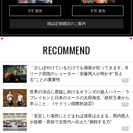
8/6
4/16
発売
発売
雑誌定期購読のご案内
RECOMMEND
「少しぼやけているだけでも感覚が狂ってきます」B
リーグ屈指のシューター・安藤周人が明かす“見え
る”ことの重要性
PR
世界の頂点に君臨し続けるオランダの超人ハリー・ラ
ブレイセンと日本のエースの太田海也「絶対王者から
学ぶこと」《ケイリン国際対談②》
PR
「安定した場所にとどまれば成長は止まる」西内悠人
が故郷・高知で次世代へ伝えた“挑戦する力”
PR