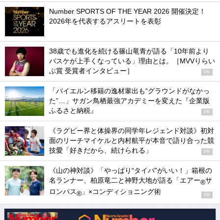
Number SPORTS OF THE YEAR 2026 開催決定！
2026年を代表するアスリートを表彰
38歳でも進化を続ける篠山竜青が語る「10年前より
バスケが上手くなっている」理由とは。［MVVりらい
ぶ賞 受賞者インタビュー］
PR
「バイエルン移籍の逸材輩出も“グラウンドがなかっ
た”…」サガン鳥栖最強アカデミーを変えた『企業版
ふるさと納税』
PR
《ラグビー界と体操界の同学年レジェンド対談》初対
面のリーチマイケルと内村航平が本音で語り合った競
技愛「好きだから、続けられる」
PR
《山の神対談》「やっぱり“タイパ”がいい！」箱根の
名ランナー、柏原竜二と神野大地が語る「エアー
サ
®
ロンパス
」×コンディショニング術
®
PR