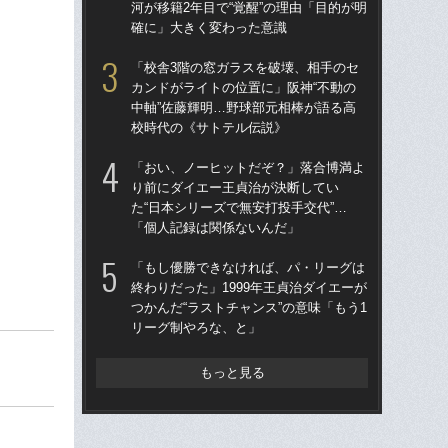
河が移籍2年目で“覚醒”の理由「目的が明
河が
確に」大きく変わった意識
確
「校舎3階の窓ガラスを破壊、相手のセ
「
カンドがライトの位置に」阪神“不動の
カン
中軸”佐藤輝明…野球部元相棒が語る高
中軸
校時代の《サトテル伝説》
校
「おい、ノーヒットだぞ？」落合博満よ
「
り前にダイエー王貞治が決断してい
で
た“日本シリーズで無安打投手交代”…
を
「個人記録は関係ないんだ」
は
「もし優勝できなければ、パ・リーグは
《2
終わりだった」1999年王貞治ダイエーが
ルは
つかんだ“ラストチャンス”の意味「もう1
ニッ
リーグ制やろな、と」
さ”
もっと見る