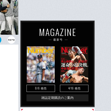
MAGAZINE
最新号
で大会全体
イントは多い
8/6
4/16
発売
発売
雑誌定期購読のご案内