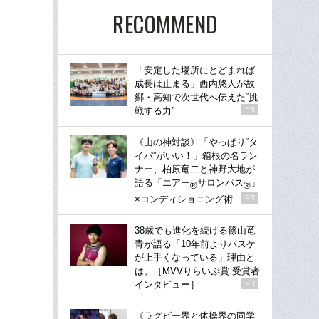
RECOMMEND
「安定した場所にとどまれば
成長は止まる」西内悠人が故
郷・高知で次世代へ伝えた“挑
戦する力”
PR
《山の神対談》「やっぱり“タ
イパ”がいい！」箱根の名ラン
ナー、柏原竜二と神野大地が
語る「エアー
サロンパス
」
®
®
×コンディショニング術
PR
38歳でも進化を続ける篠山竜
青が語る「10年前よりバスケ
が上手くなっている」理由と
は。［MVVりらいぶ賞 受賞者
インタビュー］
PR
《ラグビー界と体操界の同学