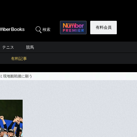
有料会員
検索
テニス
競馬
有料記事
アミ現地観戦後に願う