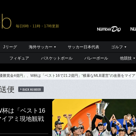
毎日6時・11時・17時更新
Jリーグ
海外サッカー
サッカー日本代表
ゴルフ
フィギュア
バスケットボール
バレーボール
他競技
優勝賞金4億円」、W杯は「ベスト16で21.2億円」“横暴なMLB運営”の改善をマイ
送便
BACK NUMBER
W杯は「ベスト16
をマイアミ現地観戦