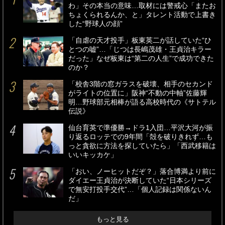
わ」その本当の意味…取材には警戒心「またお
ちょくられるんか、と」タレント活動で上書き
した“野球人の顔”
「自虐の天才投手」板東英二が話していた“ひ
とつの嘘”…「じつは長嶋茂雄・王貞治キラー
だった」なぜ板東は“第二の人生”で成功できた
のか？
「校舎3階の窓ガラスを破壊、相手のセカンド
がライトの位置に」阪神“不動の中軸”佐藤輝
明…野球部元相棒が語る高校時代の《サトテル
伝説》
仙台育英で準優勝→ドラ1入団…平沢大河が振
り返るロッテでの9年間「殻を破りきれず…も
っと貪欲に方法を探していたら」「西武移籍は
いいキッカケ」
「おい、ノーヒットだぞ？」落合博満より前に
ダイエー王貞治が決断していた“日本シリーズ
で無安打投手交代”…「個人記録は関係ないん
だ」
もっと見る