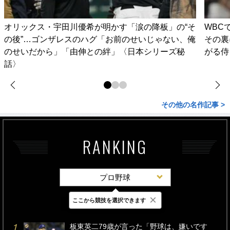
オリックス・宇田川優希が明かす「涙の降板」の“そ
WBC
の後”…ゴンザレスのハグ「お前のせいじゃない、俺
その裏
のせいだから」「由伸との絆」〈日本シリーズ秘
がる侍
話〉
その他の名作記事 >
RANKING
プロ野球
×
ここから競技を選択できます
最新
24時間
週間
板東英二79歳が言った「野球は、嫌いです