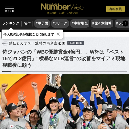
有料会員
毎日6時・11時・17時更新
ランキング
名作
#甲子園
#Jリーグ
#中村剛也
#佐々木朗希
#ラグ
〉
×
今人気の記事が競技ごとに探せます
野球
プロ野球
侍ジャパン
熱狂とカオス！魅惑の南米直送便
BACK NUMBER
侍ジャパンの「WBC優勝賞金4億円」、W杯は「ベスト
16で21.2億円」“横暴なMLB運営”の改善をマイアミ現地
観戦後に願う