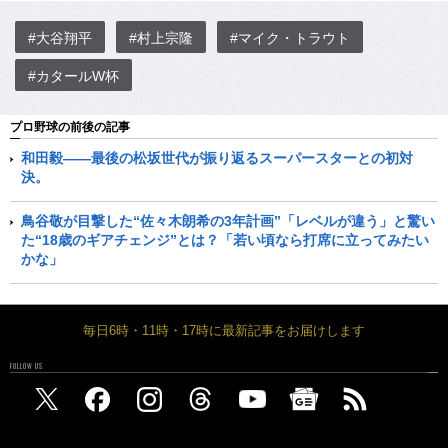
#大谷翔平
#村上宗隆
#マイク・トラウト
#カタールW杯
プロ野球の前後の記事
和田毅――最後の松坂世代が振り返るスーパースターとの初対
決。
鳥谷敬が目撃した“佐々木朗希の3年計画”「レベルが違う」と驚い
た“18歳のギアチェンジ”とは？「若い頃なら打席に立ってみたい
かな」
毎日6時・11時・17時に最新記事をお届けします
FOLLOW US