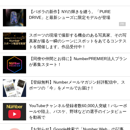
【バボラの新作】NYの輝きを纏う。「PURE
DRIVE」と最新シューズに限定モデルが登場
PR
スポーツの現場で撮影する機会のある写真家、その写
真家が撮る一瞬のシーンにスポットをあてるコンテス
トを開催します。作品受付中！
【同僚や仲間とお得に】NumberPREMIER法人プラン
が募集スタート！
【登録無料】Numberメールマガジン好評配信中。ス
ポーツの「今」をメールでお届け！
YouTubeチャンネル登録者数60,000人突破！バレーボ
ールや陸上、バスケ、野球などの選手のインタビュー
を動画で
【お知らせ】Google検索で「Number Web」の記事