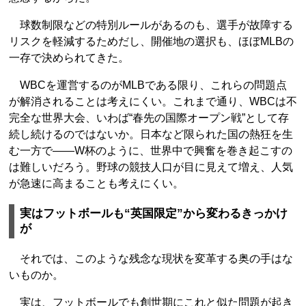
球数制限などの特別ルールがあるのも、選手が故障する
リスクを軽減するためだし、開催地の選択も、ほぼMLBの
一存で決められてきた。
WBCを運営するのがMLBである限り、これらの問題点
が解消されることは考えにくい。これまで通り、WBCは不
完全な世界大会、いわば“春先の国際オープン戦”として存
続し続けるのではないか。日本など限られた国の熱狂を生
む一方で――W杯のように、世界中で興奮を巻き起こすの
は難しいだろう。野球の競技人口が目に見えて増え、人気
が急速に高まることも考えにくい。
実はフットボールも“英国限定”から変わるきっかけ
が
それでは、このような残念な現状を変革する奥の手はな
いものか。
実は、フットボールでも創世期にこれと似た問題が起き