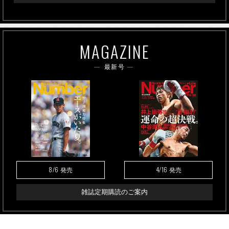
MAGAZINE
最新号
8/6
4/16
発売
発売
雑誌定期購読のご案内