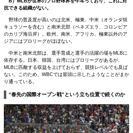
B）MLBが世界のプロ野球界を牛耳っており、これに対
抗できる組織がない。
野球の普及度が高いのは北米、極東、中米（オランダ領
キュラソーを含む）と南米北部（ベネズエラ、コロンビア
のカリブ海沿岸）。欧州、南米、アフリカ、極東以外のア
ジアにはプロリーグがほぼない。
中米と南米北部は、選手育成と選手の活躍の場をMLBに
依存する。日本、韓国、台湾にはプロリーグがあるが、
MLBに匹敵する収益を上げておらず、競技レベルでも及ば
ない。このため、WBCでは冒頭に示したようなことがまか
り通っている。
“春先の国際オープン戦”という立ち位置で続くのか