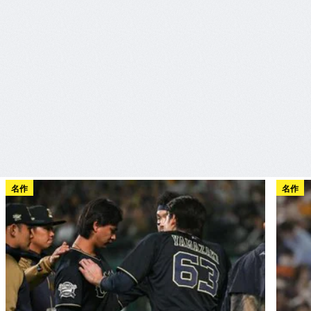
名作
名作