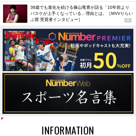
38歳でも進化を続ける篠山竜青が語る「10年前より
バスケが上手くなっている」理由とは。［MVVりらい
ぶ賞 受賞者インタビュー］
PR
INFORMATION