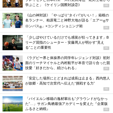
学ぶこと」《ケイリン国際対談②》
PR
《山の神対談》「やっぱり“タイパ”がいい！」箱根の
名ランナー、柏原竜二と神野大地が語る「エアー
サ
®
ロンパス
」×コンディショニング術
®
PR
「少しぼやけているだけでも感覚が狂ってきます」B
リーグ屈指のシューター・安藤周人が明かす“見え
る”ことの重要性
PR
《ラグビー界と体操界の同学年レジェンド対談》初対
面のリーチマイケルと内村航平が本音で語り合った競
技愛「好きだから、続けられる」
PR
「安定した場所にとどまれば成長は止まる」西内悠人
が故郷・高知で次世代へ伝えた“挑戦する力”
PR
「バイエルン移籍の逸材輩出も“グラウンドがなかっ
た”…」サガン鳥栖最強アカデミーを変えた『企業版
ふるさと納税』
PR