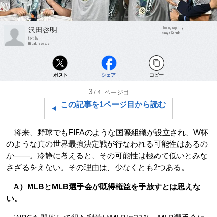
photograph by
沢田啓明
Naoya Sanuki
text by
Hiroaki Sawada
ポスト
シェア
コピー
3
/4
ページ目
この記事を1ページ目から読む
将来、野球でもFIFAのような国際組織が設立され、W杯
のような真の世界最強決定戦が行なわれる可能性はあるの
か――。冷静に考えると、その可能性は極めて低いとみな
さざるをえない。その理由は、少なくとも2つある。
A）MLBとMLB選手会が既得権益を手放すとは思えな
い。