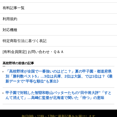
有料記事一覧
利用規約
対応機種
特定商取引法に基づく表記
[有料会員限定] お問い合わせ・Ｑ＆Ａ
高校野球の前後の記事
「高校野球が全国で一番強いのはどこ？」夏の甲子園・都道府県
別「勝利数ベスト5」…3位は兵庫、2位は大阪、では1位は？《最
新データで“平等な順位“も算出》
甲子園で対戦した智辯和歌山バッターたちの“田中将大評”「すと
んて消えて」…高嶋仁監督が北海道で聞いた「待つ」の意味
毎日6時・11時・17時に最新記事をお届けします