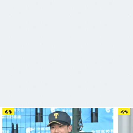
名作
名作