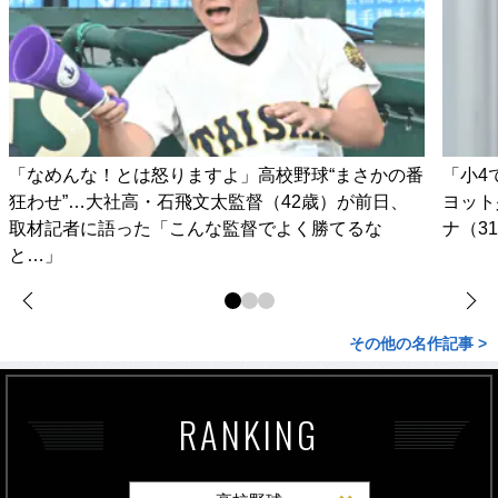
「なめんな！とは怒りますよ」高校野球“まさかの番
「小4
狂わせ”…大社高・石飛文太監督（42歳）が前日、
ヨット
取材記者に語った「こんな監督でよく勝てるな
ナ（3
と…」
その他の名作記事 >
RANKING