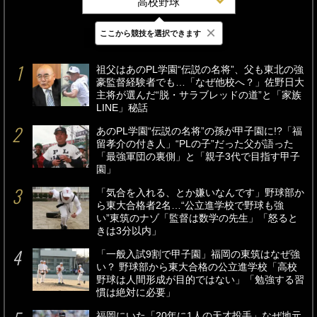
高校野球
×
ここから競技を選択できます
最新
24時間
週間
祖父はあのPL学園“伝説の名将”、父も東北の強
豪監督経験者でも…「なぜ他校へ？」佐野日大
主将が選んだ“脱・サラブレッドの道”と「家族
LINE」秘話
あのPL学園“伝説の名将”の孫が甲子園に!?「福
留孝介の付き人」“PLの子”だった父が語った
「最強軍団の裏側」と「親子3代で目指す甲子
園」
「気合を入れる、とか嫌いなんです」野球部か
ら東大合格者2名…“公立進学校で野球も強
い”東筑のナゾ「監督は数学の先生」「怒ると
きは3分以内」
「一般入試9割で甲子園」福岡の東筑はなぜ強
い？ 野球部から東大合格の公立進学校「高校
野球は人間形成が目的ではない」「勉強する習
慣は絶対に必要」
福岡にいた「20年に1人の天才投手」なぜ地元