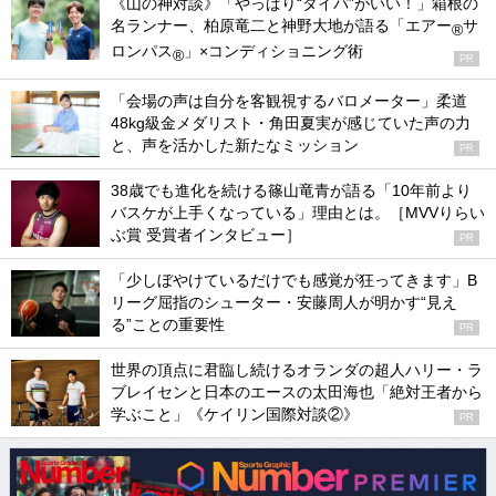
《山の神対談》「やっぱり“タイパ”がいい！」箱根の
名ランナー、柏原竜二と神野大地が語る「エアー
サ
®
ロンパス
」×コンディショニング術
®
PR
「会場の声は自分を客観視するバロメーター」柔道
48kg級金メダリスト・角田夏実が感じていた声の力
と、声を活かした新たなミッション
PR
38歳でも進化を続ける篠山竜青が語る「10年前より
バスケが上手くなっている」理由とは。［MVVりらい
ぶ賞 受賞者インタビュー］
PR
「少しぼやけているだけでも感覚が狂ってきます」B
リーグ屈指のシューター・安藤周人が明かす“見え
る”ことの重要性
PR
世界の頂点に君臨し続けるオランダの超人ハリー・ラ
ブレイセンと日本のエースの太田海也「絶対王者から
学ぶこと」《ケイリン国際対談②》
PR