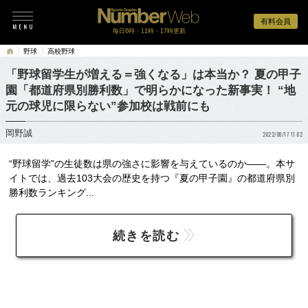
有料会員
毎日6時・11時・17時更新
野球
高校野球
「野球留学生が増える＝強くなる」は本当か？ 夏の甲子
園「都道府県別勝利数」で明らかになった新事実！ “地
元の球児に限らない”参加校は戦前にも
岡野誠
2022/08/17 11:02
“野球留学”の生徒数は県の強さに影響を与えているのか――。本サ
イトでは、過去103大会の歴史を持つ『夏の甲子園』の都道府県別
勝利数ランキング...
続きを読む