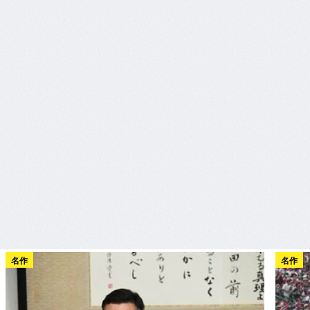
名作
名作