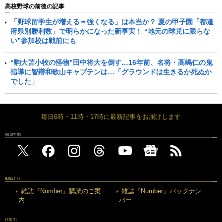
高校野球の前後の記事
「野球留学生が増える＝強くなる」は本当か？ 夏の甲子園「都道
府県別勝利数」で明らかになった新事実！ “地元の球児に限らな
い”参加校は戦前にも
“駒大苫小牧の怪物”田中将大を倒す…16年前、名将・高嶋仁の鬼
指導に智辯和歌山キャプテンは…「グラウンドは生きるか死ぬか
でした」
毎日6時・11時・17時に最新記事をお届けします
FOLLOW US
MAGAZINE
雑誌『Number』購読のご案
雑誌『Number』バックナン
内
バー
SPECIAL