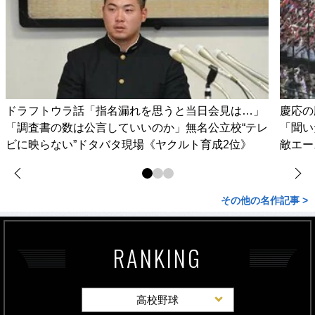
ドラフトウラ話「指名漏れを思うと当日会見は…」
慶応の
「調査書の数は公言していいのか」無名公立校“テレ
「聞い
ビに映らない”ドタバタ現場《ヤクルト育成2位》
敵エー
その他の名作記事 >
RANKING
高校野球