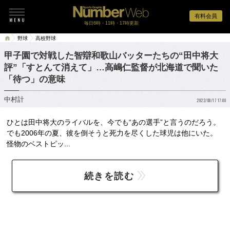
有料会員
毎日6時・11時・17時更新
野球
高校野球
甲子園で対戦した智辯和歌山バッターたちの“田中将大
評”「すとんて消えて」…高嶋仁監督が北海道で聞いた
「待つ」の意味
中村計
2022/08/17 17:00
ひとは田中将大のライバルを、今でも“あの選手”と言うのだろう。
でも2006年の夏、彼を倒そうと死力を尽くした球児は他にいた。
怪物のベストピッ...
続きを読む