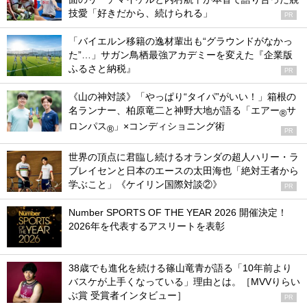
技愛「好きだから、続けられる」
PR
「バイエルン移籍の逸材輩出も“グラウンドがなかっ
た”…」サガン鳥栖最強アカデミーを変えた『企業版
ふるさと納税』
PR
《山の神対談》「やっぱり“タイパ”がいい！」箱根の
名ランナー、柏原竜二と神野大地が語る「エアー
サ
®
ロンパス
」×コンディショニング術
®
PR
世界の頂点に君臨し続けるオランダの超人ハリー・ラ
ブレイセンと日本のエースの太田海也「絶対王者から
学ぶこと」《ケイリン国際対談②》
PR
Number SPORTS OF THE YEAR 2026 開催決定！
2026年を代表するアスリートを表彰
38歳でも進化を続ける篠山竜青が語る「10年前より
バスケが上手くなっている」理由とは。［MVVりらい
ぶ賞 受賞者インタビュー］
PR