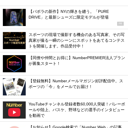
【バボラの新作】NYの輝きを纏う。「PURE
DRIVE」と最新シューズに限定モデルが登場
PR
スポーツの現場で撮影する機会のある写真家、その写
真家が撮る一瞬のシーンにスポットをあてるコンテス
トを開催します。作品受付中！
【同僚や仲間とお得に】NumberPREMIER法人プラン
が募集スタート！
【登録無料】Numberメールマガジン好評配信中。ス
ポーツの「今」をメールでお届け！
YouTubeチャンネル登録者数60,000人突破！バレーボ
ールや陸上、バスケ、野球などの選手のインタビュー
を動画で
【お知らせ】Google検索で「Number Web」の記事