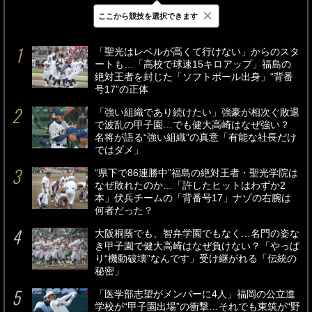
×
ここから競技を選択できます
最新
24時間
週間
「聖光はレベルが高くて行けない」からのスタ
ートも…「高校で球速15キロアップ」福島の
絶対王者を封じた「ソフトボール出身」“背番
号17”の正体
「強い組織であり続けたい」強豪が相次ぐ敗退
で波乱の甲子園…でも健大高崎はなぜ強い？
名将が語る“強い組織”の真意「有能な社長だけ
ではダメ」
“県下で86連勝中”福島の絶対王者・聖光学院は
なぜ敗れたのか…「許したヒットはわずか2
本」伏兵チームの「背番号17」ナゾの右腕は
何者だった？
大阪桐蔭でも、智弁学園でもなく…名門の姿な
き甲子園で健大高崎はなぜ負けない？「やっぱ
り“機動破壊”なんです」受け継がれる「伝統の
秘密」
「医学部志望がメンバーに4人」福岡の公立進
学校が“甲子園出場”の衝撃…それでも東筑が“野