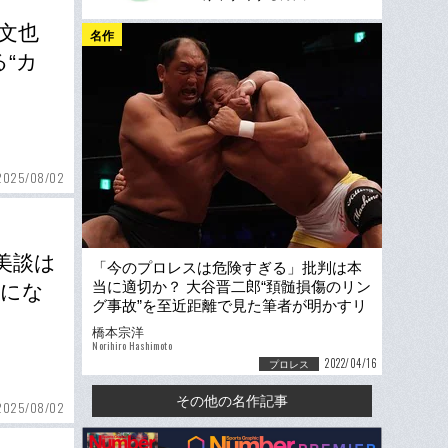
文也
名作
“カ
2025/08/02
美談は
「今のプロレスは危険すぎる」批判は本
当に適切か？ 大谷晋二郎“頚髄損傷のリン
様にな
グ事故”を至近距離で見た筆者が明かすリ
アルと“選手の証言”
橋本宗洋
Norihiro Hashimoto
2022/04/16
プロレス
その他の名作記事
2025/08/02