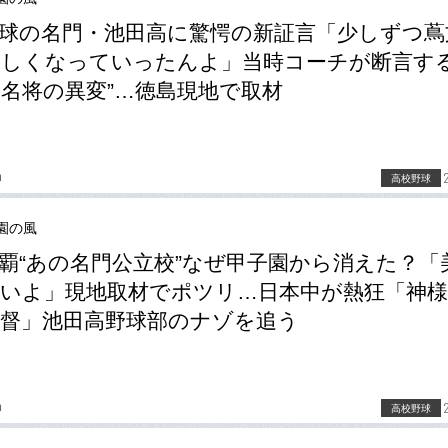
球の名門・池田高に驚愕の新証言「少しずつ蔦
しくなっていったんよ」当時コーチが断言する
名将の異変”…徳島現地で取材
a
高校野球
園の風
覇“あの名門公立校”なぜ甲子園から消えた？「
いよ」現地取材でポツリ…日本中が熱狂「神
督」池田高野球部のナゾを追う
a
高校野球