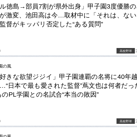
ル徳島→部員7割が県外出身」甲子園3度優勝の
が激変、池田高は今…取材中に「それは、ない
監督がキッパリ否定した“ある質問”
a
高校野球
園の風
好きな欲望ジジイ」甲子園連覇の名将に40年
…“日本で最も愛された監督”蔦文也は何者だっ
あのPL学園との名試合“本当の敗因”
a
高校野球
園の風