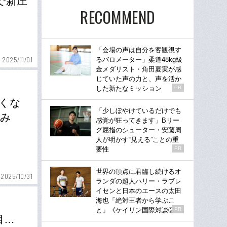
で新庄
RECOMMEND
「会場の声は自分を客観視す
2025/11/01
るバロメーター」柔道48kg級
金メダリスト・角田夏実が感
じていた声の力と、声を活か
した新たなミッション
PR
くな
「少しぼやけているだけでも
込み
感覚が狂ってきます」Bリー
グ屈指のシューター・安藤周
人が明かす“見える”ことの重
要性
PR
世界の頂点に君臨し続けるオ
2025/10/31
ランダの超人ハリー・ラブレ
イセンと日本のエースの太田
海也「絶対王者から学ぶこ
と」《ケイリン国際対談②》
PR
目…