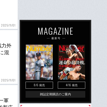
2025/11/01
MAGAZINE
最新号
戦力外
に混
2025/11/01
8/6
4/16
発売
発売
雑誌定期購読のご案内
一軍