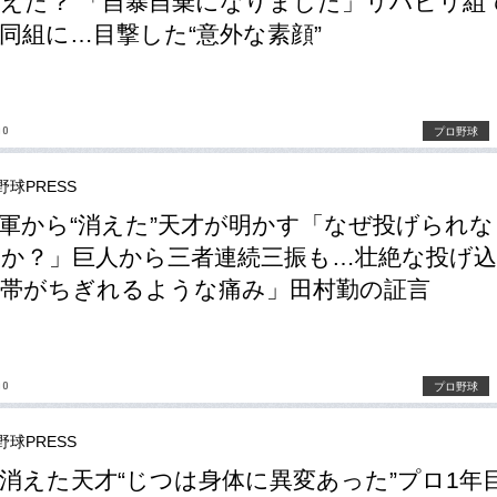
えた？ 「自暴自棄になりました」リハビリ組
同組に…目撃した“意外な素顔”
no
プロ野球
野球PRESS
軍から“消えた”天才が明かす「なぜ投げられな
か？」巨人から三者連続三振も…壮絶な投げ
帯がちぎれるような痛み」田村勤の証言
no
プロ野球
野球PRESS
消えた天才“じつは身体に異変あった”プロ1年