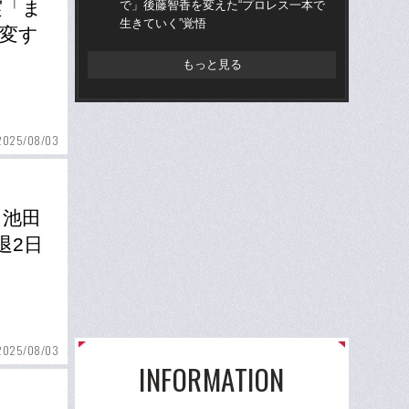
実「ま
で」後藤智香を変えた“プロレス一本で
的
生きていく”覚悟
ち破
変す
もっと見る
2025/08/03
・池田
退2日
2025/08/03
INFORMATION