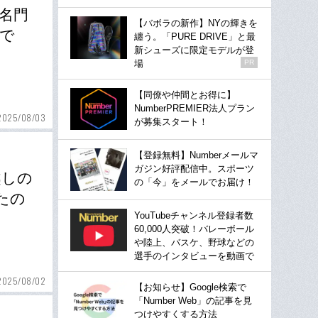
名門
【バボラの新作】NYの輝きを
で
纏う。「PURE DRIVE」と最
新シューズに限定モデルが登
場
PR
【同僚や仲間とお得に】
NumberPREMIER法人プラン
2025/08/03
が募集スタート！
【登録無料】Numberメールマ
ガジン好評配信中。スポーツ
越しの
の「今」をメールでお届け！
たの
YouTubeチャンネル登録者数
60,000人突破！バレーボール
や陸上、バスケ、野球などの
選手のインタビューを動画で
2025/08/02
【お知らせ】Google検索で
「Number Web」の記事を見
つけやすくする方法