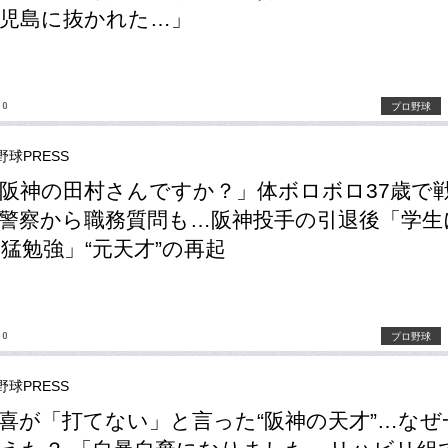
児島に抜かれた…」
no
プロ野球
野球PRESS
阪神の田村さんですか？」体ボロボロ37歳で
警察から職務質問も…阪神投手の引退後「学生
猛勉強」“元天才”の再起
no
プロ野球
野球PRESS
喜が「打てない」と言った“阪神の天才”…なぜ