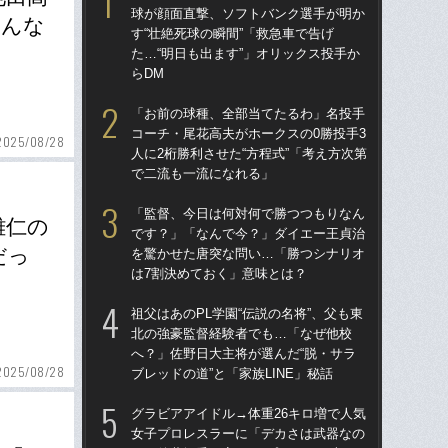
球が顔面直撃、ソフトバンク選手が明か
球
あんな
す“壮絶死球の瞬間”「救急車で告げ
す“
た…“明日も出ます”」オリックス投手か
た…
らDM
らD
「お前の球種、全部当てたるわ」名投手
ブ
コーチ・尾花高夫がホークスの0勝投手3
権
2025/08/28
人に2桁勝利させた“方程式”「考え方次第
に
で二流も一流になれる」
「
「監督、今日は何対何で勝つつもりなん
「
雄仁の
です？」「なんで今？」ダイエー王貞治
で
だっ
を驚かせた唐突な問い…「勝つシナリオ
を
は7割決めておく」意味とは？
は
祖父はあのPL学園“伝説の名将”、父も東
「
北の強豪監督経験者でも…「なぜ他校
コー
へ？」佐野日大主将が選んだ“脱・サラ
人に
2025/08/28
ブレッドの道”と「家族LINE」秘話
で
グラビアアイドル→体重26キロ増で人気
「
女子プロレスラーに「デカさは武器なの
りゅ