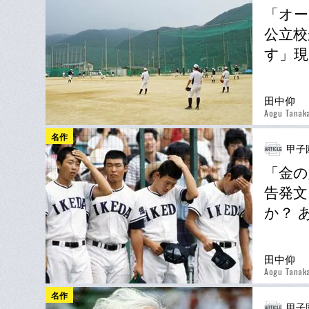
「オー
公立校
す」現
田中仰
Aogu Tanak
名作
甲子
「金の
告発文
か？ 
田中仰
Aogu Tanak
名作
甲子