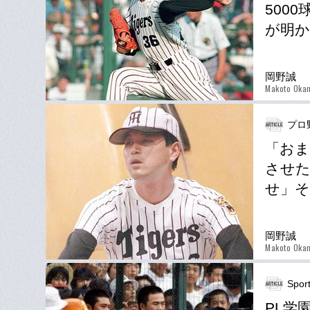
500
が明か
岡野誠
Makoto Oka
プロ
「おま
させた
せ」そ
岡野誠
Makoto Oka
Spor
PL学