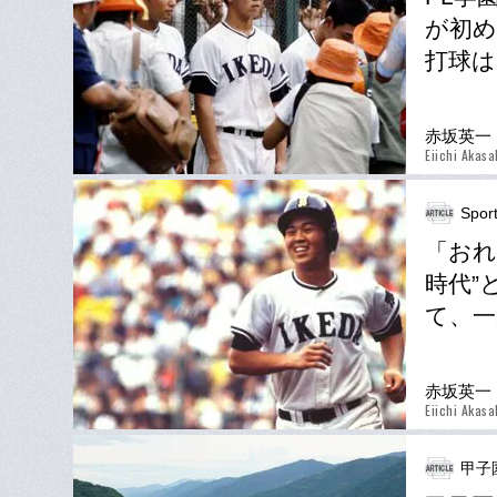
が初め
打球は
赤坂英一
Eiichi Akasa
Spor
「おれ
時代”
て、
赤坂英一
Eiichi Akasa
甲子