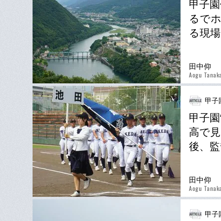
甲子園
るでホ
る現場
田中仰
Aogu Tanak
甲子
甲子園
高で見
後、監
田中仰
Aogu Tanak
甲子