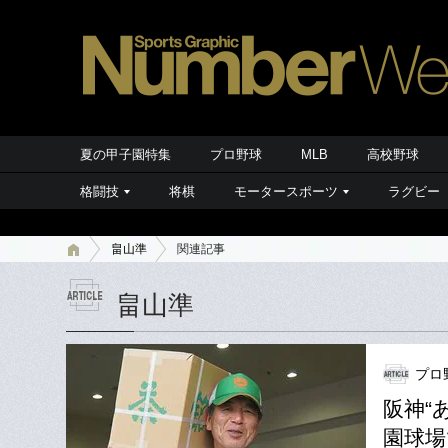
夏の甲子園特集
プロ野球
MLB
高校野球
格闘技
将棋
モータースポーツ
ラグビー
畠山準
関連記事
畠山準
プロ
阪神“
園球場