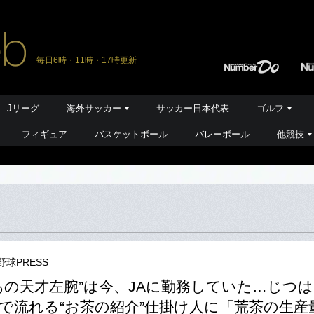
毎日6時・11時・17時更新
Jリーグ
海外サッカー
サッカー日本代表
ゴルフ
フィギュア
バスケットボール
バレーボール
他競技
野球PRESS
あの天才左腕”は今、JAに勤務していた…じつ
で流れる“お茶の紹介”仕掛け人に「荒茶の生産