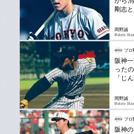
から消
剛志と
岡野誠
Makoto Oka
プロ
阪神一
ったの
「じん
岡野誠
Makoto Oka
プロ
阪神の