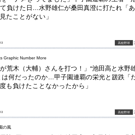
て負けた日…水野雄仁が桑田真澄に打たれ「
見たことがない」
ka
高校野球
ts Graphic Number More
が荒木（大輔）さんを打つ！」“池田高と水野
とは何だったのか…甲子園連覇の栄光と蹉跌「
一度も負けたことなかったから」
ka
高校野球
園の風