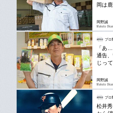
岡は鹿
岡野誠
Makoto Oka
プロ
「あ…
通告、
じって
岡野誠
Makoto Oka
プロ
松井秀