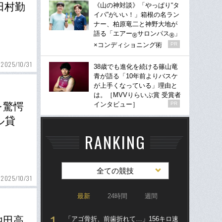
田村勤
《山の神対談》「やっぱり“タ
イパ”がいい！」箱根の名ラン
ナー、柏原竜二と神野大地が
語る「エアー
サロンパス
」
®
®
×コンディショニング術
PR
2025/10/31
38歳でも進化を続ける篠山竜
青が語る「10年前よりバスケ
が上手くなっている」理由と
は。［MVVりらいぶ賞 受賞者
インタビュー］
PR
を驚愕
ル貸
RANKING
全ての競技
2025/10/31
最新
24時間
週間
池田高
「アゴ骨折、前歯折れて…」156キロ速
「ア