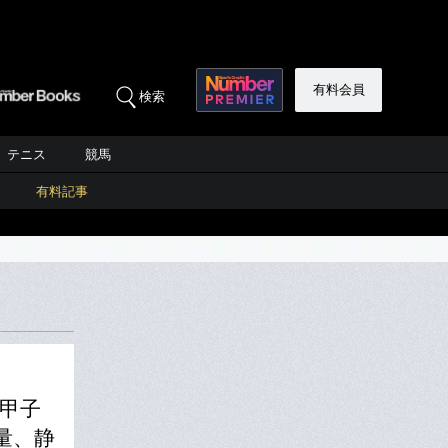
有料会員
検索
テニス
競馬
有料記事
は甲子
量、静