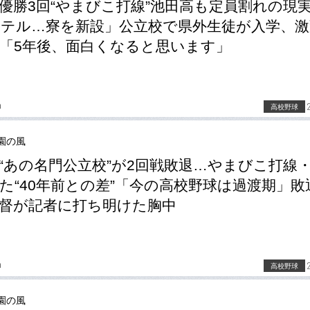
優勝3回“やまびこ打線”池田高も定員割れの現
テル…寮を新設」公立校で県外生徒が入学、激
「5年後、面白くなると思います」
a
高校野球
園の風
“あの名門公立校”が2回戦敗退…やまびこ打線
た“40年前との差”「今の高校野球は過渡期」敗
督が記者に打ち明けた胸中
a
高校野球
園の風