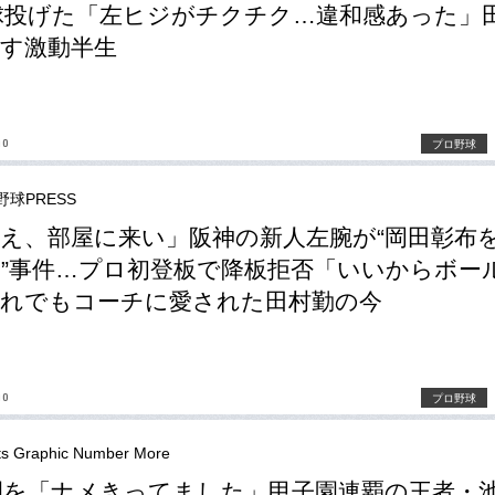
0球投げた「左ヒジがチクチク…違和感あった」
す激動半生
no
プロ野球
野球PRESS
え、部屋に来い」阪神の新人左腕が“岡田彰布
”事件…プロ初登板で降板拒否「いいからボー
れでもコーチに愛された田村勤の今
no
プロ野球
ts Graphic Number More
園を「ナメきってました」甲子園連覇の王者・