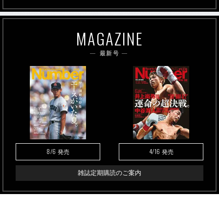
MAGAZINE
最新号
8/6
4/16
発売
発売
雑誌定期購読のご案内