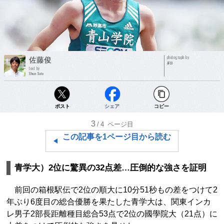
photograph by
佐藤俊
AFLO
text by
Shun Sato
ポスト
シェア
コピー
3
/4
ページ目
この記事を1ページ目から読む
青学大）2位に驚異の32点差…圧倒的な強さを証明
前回の箱根駅伝で2位の順大に10分51秒もの差をつけて2
年ぶり6度目の総合優勝を果たした青学大は、関東インカ
レ男子2部長距離種目総合53点で2位の國學院大（21点）に