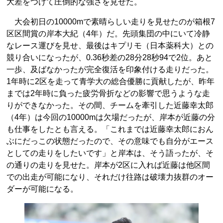
大差をつけて圧倒的な強さを見せた。
大会初日の10000mで素晴らしい走りを見せたのが箱根7
区区間賞の岸本大紀（4年）だ。先頭集団の中にいて冷静
なレース運びを見せ、最後はキプリモ（日本薬科大）との
競り合いになったが、0.36秒差の28分28秒94で2位。あと
一歩、及ばなかったが完全復活を印象付ける走りだった。
1年時に2区を走って青学大の総合優勝に貢献したが、昨年
までは2年時に負った疲労骨折などの影響で思うような走
りができなかった。その間、チームを牽引した近藤幸太郎
（4年）は今回の10000mは欠場だったが、岸本が近藤の分
も仕事をしたとも言える。「これまでは近藤幸太郎におん
ぶにだっこの状態だったので、その意味でも自分がエース
としての走りをしたいです」と岸本は、そう語ったが、そ
の通りの走りを見せた。岸本が2区に入れば近藤は他区間
での出走が可能になり、それだけ往路は破壊力抜群のオー
ダーが可能になる。