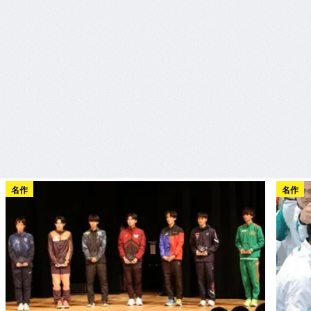
名作
名作