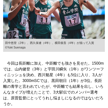
田中悠登（2年）、西久保遼（4年）、横田俊吾（4年）が揃って入賞
©Yuki Suenaga
今回は長距離に加え、中距離でも強さを見せた。1500m
では、山内健登（3年）と宇田川瞬矢（1年）がワンツーフ
ィニッシュを決め、西川魁星（4年）も5位に入り、3人が
入賞した。3000mSCでは、黒田朝日（1年）が3位。長距
離の青学と言われていたが、中距離でも結果を出し、いろ
んなタイプが増えたことで、3大駅伝でのメンバー選考
は、原晋監督にとってうれし悩ましになるのではないだろ
うか。