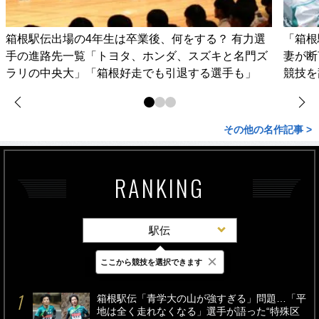
箱根駅伝出場の4年生は卒業後、何をする？ 有力選
「箱根
手の進路先一覧「トヨタ、ホンダ、スズキと名門ズ
妻が
ラリの中央大」「箱根好走でも引退する選手も」
競技を
その他の名作記事 >
RANKING
駅伝
×
ここから競技を選択できます
最新
24時間
週間
箱根駅伝「青学大の山が強すぎる」問題…「平
地は全く走れなくなる」選手が語った“特殊区