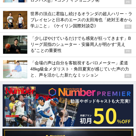
ロンパス
」×コンディショニング術
®
PR
世界の頂点に君臨し続けるオランダの超人ハリー・ラ
ブレイセンと日本のエースの太田海也「絶対王者から
学ぶこと」《ケイリン国際対談②》
PR
「少しぼやけているだけでも感覚が狂ってきます」B
リーグ屈指のシューター・安藤周人が明かす“見え
る”ことの重要性
PR
「会場の声は自分を客観視するバロメーター」柔道
48kg級金メダリスト・角田夏実が感じていた声の力
と、声を活かした新たなミッション
PR