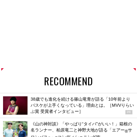
RECOMMEND
38歳でも進化を続ける篠山竜青が語る「10年前より
バスケが上手くなっている」理由とは。［MVVりらい
ぶ賞 受賞者インタビュー］
PR
《山の神対談》「やっぱり“タイパ”がいい！」箱根の
名ランナー、柏原竜二と神野大地が語る「エアー
サ
®