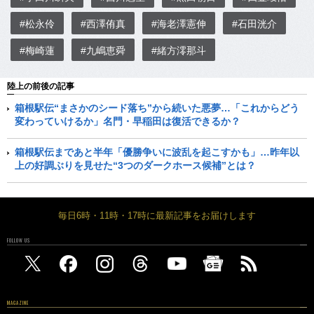
#松永伶
#西澤侑真
#海老澤憲伸
#石田洸介
#梅崎蓮
#九嶋恵舜
#緒方澪那斗
陸上の前後の記事
箱根駅伝“まさかのシード落ち”から続いた悪夢…「これからどう
変わっていけるか」名門・早稲田は復活できるか？
箱根駅伝まであと半年「優勝争いに波乱を起こすかも」…昨年以
上の好調ぶりを見せた“3つのダークホース候補”とは？
毎日6時・11時・17時に最新記事をお届けします
FOLLOW US
MAGAZINE