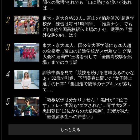
間への覚悟”それでも「山に懸ける想いがあれ
ば…」
東大・京大合格30人…富山の“偏差値70”超進学
校が「練習は毎日1時間半」「推薦ナシ」でも
2年連続全国高校駅伝出場のナゼ 選手の「意
外な胸の内」は？
東大・京大30人、国公立大医学部にも20人超
の合格者…富山の超進学校がスポ薦なしで“県
大会31連覇中”王者を倒して「全国高校駅伝出
場」までのウラ話
誹謗中傷を見て「競技を続ける意味あるのかな
ぁ」32歳で引退、下門美春に聞いた“女子陸上
選手の日常”「集団走で後輩のナプキンが落ち
て…」
「箱根駅伝は分かりません！ 黒田が12位で
す」テレビ実況も“ダマされた”…青学大2区・
黒田朝日“12位からの大逆転劇”、記者が見た
「最強留学生への戸惑い」
もっと見る