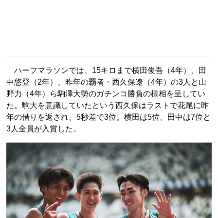
ハーフマラソンでは、15キロまで横田俊吾（4年）、田
中悠登（2年）、昨年の覇者・西久保遼（4年）の3人と山
野力（4年）ら駒澤大勢のガチンコ勝負の様相を呈してい
た。駒大を意識していたという西久保はラストで花尾に昨
年の借りを返され、5秒差で3位。横田は5位、田中は7位と
3人全員が入賞した。