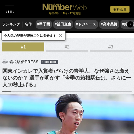
有料会員
毎日6時・11時・17時更新
ランキング
名作
#甲子園
#益田直也
#ドジャース
#高木美帆
#鈴木
〉
×
今人気の記事が競技ごとに探せます
陸上
駅伝
#1
#2
#3
箱根駅伝PRESS
BACK NUMBER
関東インカレで入賞者だらけの青学大、なぜ強さは衰え
ないのか？ 選手が明かす「今季の箱根駅伝は、さらに一
人10秒上げる」