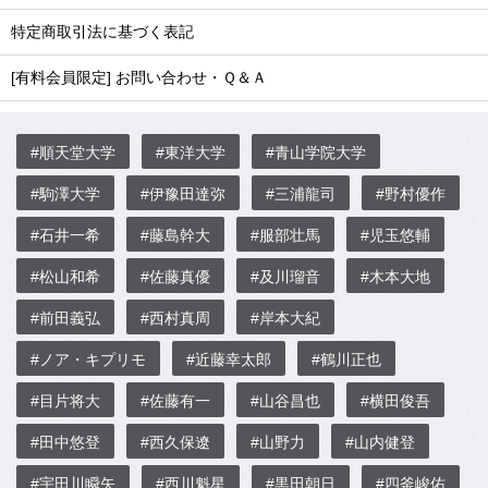
特定商取引法に基づく表記
[有料会員限定] お問い合わせ・Ｑ＆Ａ
#順天堂大学
#東洋大学
#青山学院大学
#駒澤大学
#伊豫田達弥
#三浦龍司
#野村優作
#石井一希
#藤島幹大
#服部壮馬
#児玉悠輔
#松山和希
#佐藤真優
#及川瑠音
#木本大地
#前田義弘
#西村真周
#岸本大紀
#ノア・キプリモ
#近藤幸太郎
#鶴川正也
#目片将大
#佐藤有一
#山谷昌也
#横田俊吾
#田中悠登
#西久保遼
#山野力
#山内健登
#宇田川瞬矢
#西川魁星
#黒田朝日
#四釜峻佑