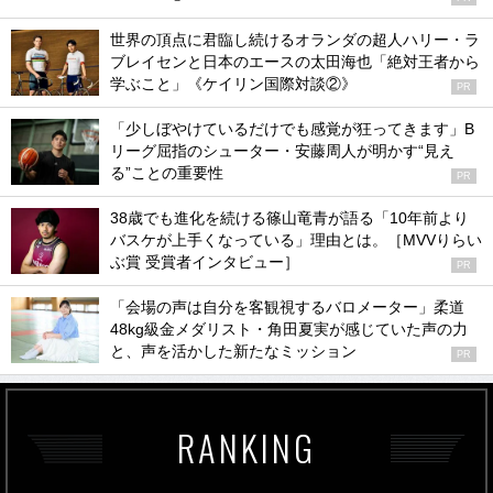
世界の頂点に君臨し続けるオランダの超人ハリー・ラ
ブレイセンと日本のエースの太田海也「絶対王者から
学ぶこと」《ケイリン国際対談②》
PR
「少しぼやけているだけでも感覚が狂ってきます」B
リーグ屈指のシューター・安藤周人が明かす“見え
る”ことの重要性
PR
38歳でも進化を続ける篠山竜青が語る「10年前より
バスケが上手くなっている」理由とは。［MVVりらい
ぶ賞 受賞者インタビュー］
PR
「会場の声は自分を客観視するバロメーター」柔道
48kg級金メダリスト・角田夏実が感じていた声の力
と、声を活かした新たなミッション
PR
RANKING