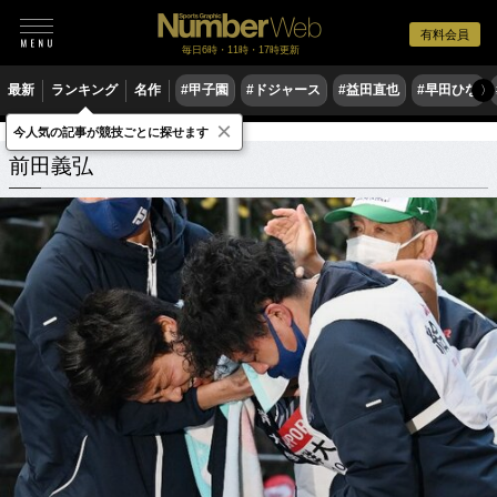
有料会員
毎日6時・11時・17時更新
最新
ランキング
名作
#甲子園
#ドジャース
#益田直也
#早田ひな
〉
×
今人気の記事が競技ごとに探せます
前田義弘
関連記事
前田義弘