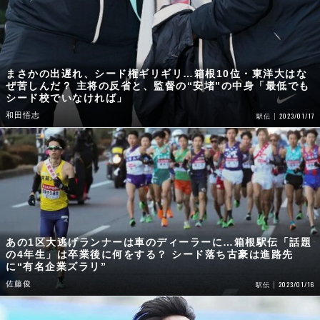
まさかの出遅れ、シード権ギリギリ…箱根10位・東洋大はな
ぜ苦しんだ？ 主将の反省と、監督の“安堵”の中身「最低でも
シード校でいなければ」
和田悟志
2023/01/17
駅伝
あの1区大逃げランナーは車のディーラーに…箱根駅伝「話題
の4年生」は卒業後に何をする？ シード落ち古豪は進路先
に“有名企業ズラリ”
佐藤俊
2023/01/16
駅伝