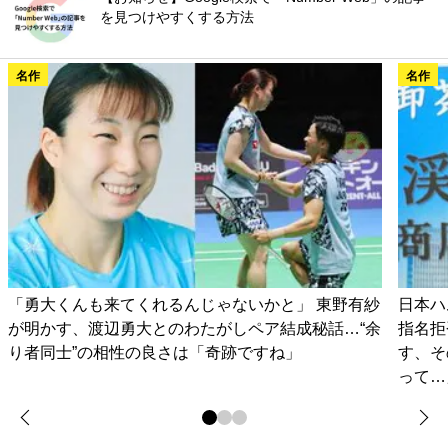
を見つけやすくする方法
名作
名作
「勇大くんも来てくれるんじゃないかと」 東野有紗
日本ハ
が明かす、渡辺勇大とのわたがしペア結成秘話…“余
指名拒
り者同士”の相性の良さは「奇跡ですね」
す、そ
って…