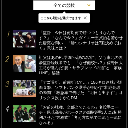
全ての競技
×
ここから競技を選択できます
最新
24時間
週間
「監督、今日は何対何で勝つつもりなんで
す？」「なんで今？」ダイエー王貞治を驚かせ
た唐突な問い…「勝つシナリオは7割決めてお
く」意味とは？
祖父はあのPL学園“伝説の名将”、父も東北の強
豪監督経験者でも…「なぜ他校へ？」佐野日大
主将が選んだ“脱・サラブレッドの道”と「家族
LINE」秘話
「アゴ骨折、前歯折れて…」156キロ速球が顔
面直撃、ソフトバンク選手が明かす“壮絶死球
の瞬間”「救急車で告げた…“明日も出ます”」オ
リックス投手からDM
「お前の球種、全部当てたるわ」名投手コー
チ・尾花高夫がホークスの0勝投手3人に2桁勝
利させた“方程式”「考え方次第で二流も一流に
なれる」