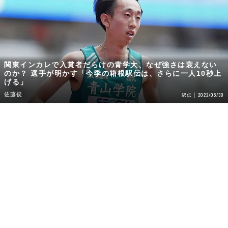
関東インカレで入賞者だらけの青学大、なぜ強さは衰えない
のか？ 選手が明かす「今季の箱根駅伝は、さらに一人10秒上
げる」
佐藤俊
2022/05/30
駅伝