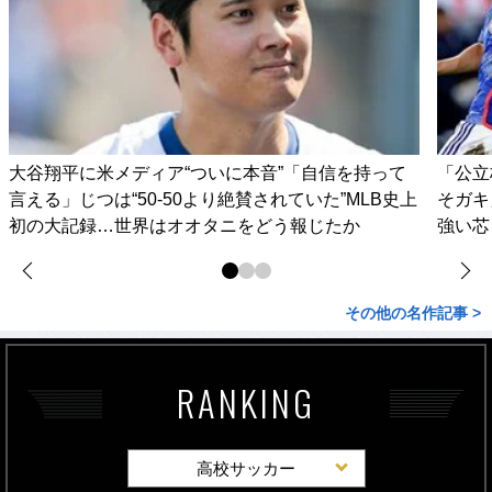
大谷翔平に米メディア“ついに本音”「自信を持って
「公立
言える」じつは“50-50より絶賛されていた”MLB史上
そガキ
初の大記録…世界はオオタニをどう報じたか
強い芯
その他の名作記事 >
RANKING
高校サッカー