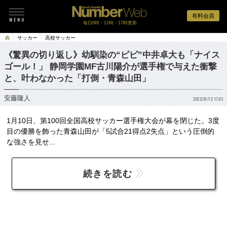
有料会員
毎日6時・11時・17時更新
サッカー
高校サッカー
《驚異の切り返し》幼馴染の“ピピ”中井卓大も「ナイス
ゴール！」 静岡学園MF古川陽介が選手権で与えた衝撃
と、叶わなかった「打倒・青森山田」
安藤隆人
2022/01/12 17:03
1月10日、第100回全国高校サッカー選手権大会が幕を閉じた。3度
目の優勝を飾った青森山田が「5試合21得点2失点」という圧倒的
な強さを見せ...
続きを読む