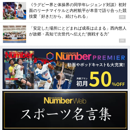
《ラグビー界と体操界の同学年レジェンド対談》初対
面のリーチマイケルと内村航平が本音で語り合った競
技愛「好きだから、続けられる」
PR
「安定した場所にとどまれば成長は止まる」西内悠人
が故郷・高知で次世代へ伝えた“挑戦する力”
PR