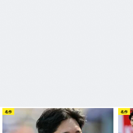
名作
名作