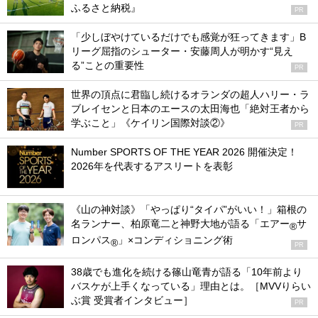
ふるさと納税』
PR
「少しぼやけているだけでも感覚が狂ってきます」B
リーグ屈指のシューター・安藤周人が明かす“見え
る”ことの重要性
PR
世界の頂点に君臨し続けるオランダの超人ハリー・ラ
ブレイセンと日本のエースの太田海也「絶対王者から
学ぶこと」《ケイリン国際対談②》
PR
Number SPORTS OF THE YEAR 2026 開催決定！
2026年を代表するアスリートを表彰
《山の神対談》「やっぱり“タイパ”がいい！」箱根の
名ランナー、柏原竜二と神野大地が語る「エアー
サ
®
ロンパス
」×コンディショニング術
®
PR
38歳でも進化を続ける篠山竜青が語る「10年前より
バスケが上手くなっている」理由とは。［MVVりらい
ぶ賞 受賞者インタビュー］
PR