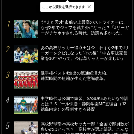
×
ここから競技を選択できます
最新
24時間
週間
“消えた天才”市船史上最高のストライカーは、
なぜ2年でジェフを戦力外になった？「Jリーガ
ーがチヤホヤされる時代、誘惑も多かった」
あの高校サッカー得点王は今…わずか2年でJリ
ーガーをクビになった“その後”「中古車販売営
業を10年やって、今は草サッカーが楽しい」
選手権ベスト4進出の流通経済大柏。
練習時間の短縮が生んだ意識改革。
中学時代は公園で練習、SASUKEみたいな特訓
とは？ 5ゴール快勝・静岡学園MF玄理吾（J2
徳島内定）の異例すぎる経歴
高校野球部vs高校サッカー部「全国で部員数が
多いのはどっち？」高校生が選ぶ部活、こんな