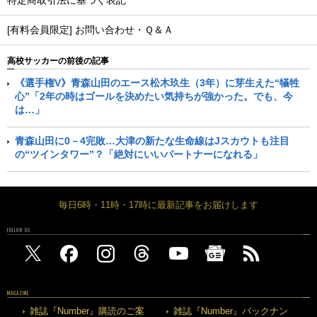
特定商取引法に基づく表記
[有料会員限定] お問い合わせ・Ｑ＆Ａ
高校サッカーの前後の記事
《選手権V》青森山田のエース松木玖生（3年）に芽生えた“犠牲
心”「2年の時はゴールを決めたい気持ちが強かった。でも、今
は…」
青森山田に0－4完敗…大津の新たな生命線はJスカウトも注目
の“ツインタワー”？「絶対にいいパートナーになれる」
毎日6時・11時・17時に最新記事をお届けします
FOLLOW US
MAGAZINE
雑誌『Number』購読のご案
雑誌『Number』バックナン