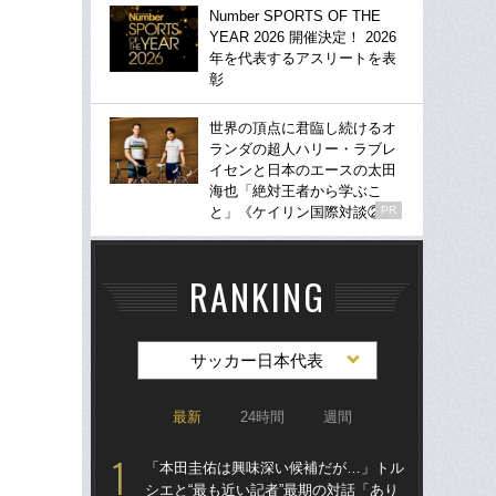
Number SPORTS OF THE
YEAR 2026 開催決定！ 2026
年を代表するアスリートを表
彰
世界の頂点に君臨し続けるオ
ランダの超人ハリー・ラブレ
イセンと日本のエースの太田
海也「絶対王者から学ぶこ
と」《ケイリン国際対談②》
PR
RANKING
サッカー日本代表
最新
24時間
週間
「本田圭佑は興味深い候補だが…」トル
「
シエと“最も近い記者”最期の対話「あり
シエ