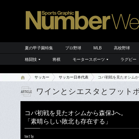
夏の甲子園特集
プロ野球
MLB
高校野球
格闘技
将棋
モータースポーツ
ラグビー
サッカー
サッカー日本代表
コパ初戦を見たオシムか
ワインとシエスタとフット
コパ初戦を見たオシムから森保Jへ。
「素晴らしい敗北も存在する」
text by