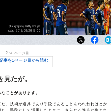
Getty Images
photograph by
2019/06/20 18:00
posted
スコア上では完膚なきまでに叩きのめされた
シムはチリ戦の前半を「誇りに思っていい」
2
/4
ページ目
記事を1ページ目から読む
を見たが。
ろなことがあります。
てだ。技術が道具であり手段であることをわれわれはとか
段だ。手段として活用したときに、さらなる進歩が生まれ