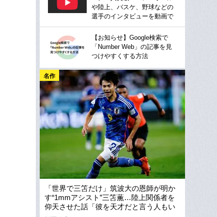
や陸上、バスケ、野球などの
選手のインタビューを動画で
【お知らせ】Google検索で
「Number Web」の記事を見
つけやすくする方法
名作
「世界で三笘だけ」筑波大の恩師が明か
す“1mmアシスト”三笘薫…陸上関係者を
仰天させた話「彼を天才だと言う人もい
ますが…」