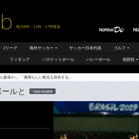
毎日6時・11時・17時更新
Jリーグ
海外サッカー
サッカー日本代表
ゴルフ
フィギュア
バスケットボール
バレーボール
他競技
ら森保Jへ。「素晴らしい敗北も存在する」
ボールと
BACK NUMBER