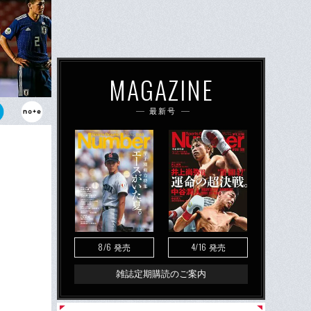
MAGAZINE
最新号
日本だが、オ
と評価した。
8/6
4/16
発売
発売
雑誌定期購読のご案内