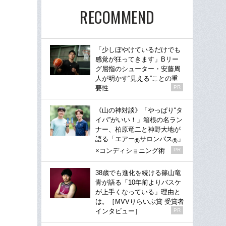
RECOMMEND
「少しぼやけているだけでも
感覚が狂ってきます」Bリー
グ屈指のシューター・安藤周
人が明かす“見える”ことの重
要性
PR
《山の神対談》「やっぱり“タ
イパ”がいい！」箱根の名ラン
ナー、柏原竜二と神野大地が
語る「エアー
サロンパス
」
®
®
×コンディショニング術
PR
38歳でも進化を続ける篠山竜
青が語る「10年前よりバスケ
が上手くなっている」理由と
は。［MVVりらいぶ賞 受賞者
インタビュー］
PR