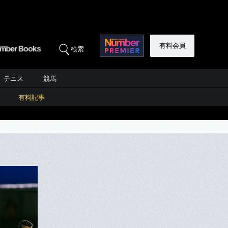
有料会員
検索
テニス
競馬
有料記事