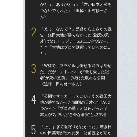
がとう、ありがとう」「君が日本と私を
が
つないでくれた」《追悼・田村修一さ
つ
ん》
ん
「えっ、なんで？」監督からまさかの宣
「
告…鎌田大地が勝てなかった“愛媛の天
た。
才”はなぜトップチームに上がれなかっ
者”
た？「大地はプロで活躍しているのに…
《
と」
「
「W杯で、ブラジルも倒せる能力は見せ
告…
た。だが…」トルシエが“最も愛した記
才”
者”が死の直前まで続けた取材を公開
た
《追悼・田村修一さん》
と
「公園でサッカーしてこい」あの鎌田大
「
地が勝てなかった“四国の天才少年”がぶ
地が
つかった「プロの壁」とは何だった？
つ
本人が気づいた“意外な事実”と現在地
本人
「上手すぎて近寄りがたかった」若き日
鎌
の中田英寿が恐れた男・財前宣之が明か
マ