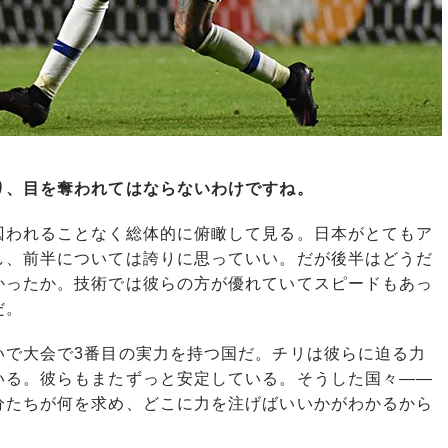
り、目を奪われてはならないわけですね。
囚われることなく総体的に俯瞰して見る。日本がとてもア
し、前半については誇りに思っていい。だが後半はどうだ
かったか。技術では彼らの方が優れていてスピードもあっ
だ。
で大会で3番目の実力を持つ国だ。チリは彼らに迫る力
いる。彼らもまたずっと安定している。そうした国々――
分たちが何を求め、どこに力を注げばいいかがわかるから