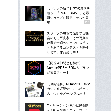
【バボラの新作】NYの輝きを
纏う。「PURE DRIVE」と最
新シューズに限定モデルが登
場
PR
スポーツの現場で撮影する機
会のある写真家、その写真家
が撮る一瞬のシーンにスポッ
トをあてるコンテストを開催
します。作品受付中！
【同僚や仲間とお得に】
NumberPREMIER法人プラン
が募集スタート！
【登録無料】Numberメールマ
ガジン好評配信中。スポーツ
の「今」をメールでお届け！
YouTubeチャンネル登録者数
60,000人突破！バレーボール