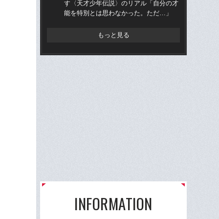
す〈天才少年伝説〉のリアル「自分の才
かっ
能を特別とは思わなかった。ただ…」
人
もっと見る
INFORMATION