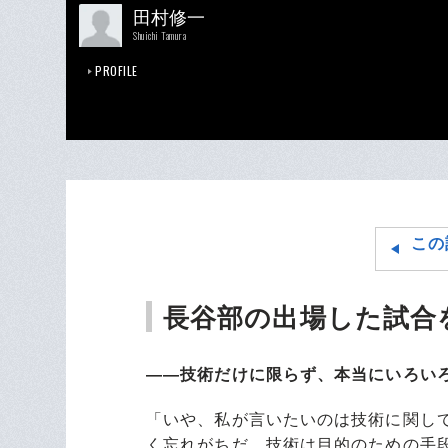
田村修一
Shuichi Tamura
PROFILE
この
長谷部の出場した試合
――技術だけに限らず、本当にいろい
「いや、私が言いたいのは技術に関し
く忘れがちだ。技術は目的のための手