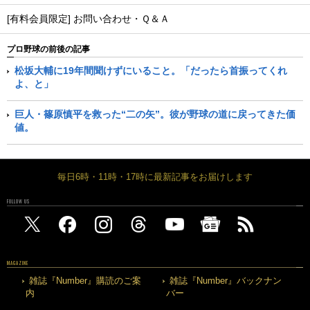
[有料会員限定] お問い合わせ・Ｑ＆Ａ
プロ野球の前後の記事
松坂大輔に19年間聞けずにいること。「だったら首振ってくれ
よ、と」
巨人・篠原慎平を救った“二の矢”。彼が野球の道に戻ってきた価
値。
毎日6時・11時・17時に最新記事をお届けします
FOLLOW US
MAGAZINE
雑誌『Number』購読のご案
雑誌『Number』バックナン
内
バー