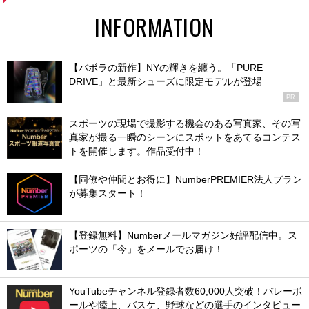
INFORMATION
【バボラの新作】NYの輝きを纏う。「PURE
DRIVE」と最新シューズに限定モデルが登場
PR
スポーツの現場で撮影する機会のある写真家、その写
真家が撮る一瞬のシーンにスポットをあてるコンテス
トを開催します。作品受付中！
【同僚や仲間とお得に】NumberPREMIER法人プラン
が募集スタート！
【登録無料】Numberメールマガジン好評配信中。ス
ポーツの「今」をメールでお届け！
YouTubeチャンネル登録者数60,000人突破！バレーボ
ールや陸上、バスケ、野球などの選手のインタビュー