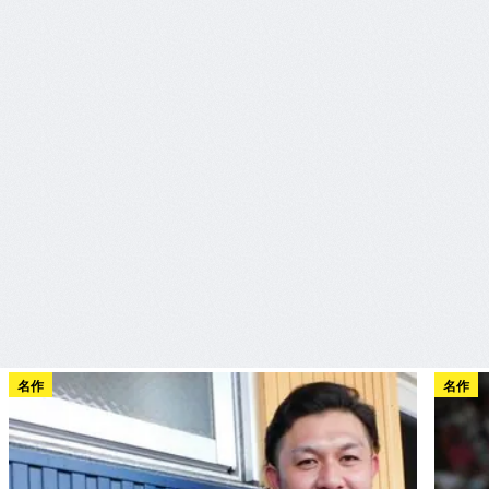
名作
名作