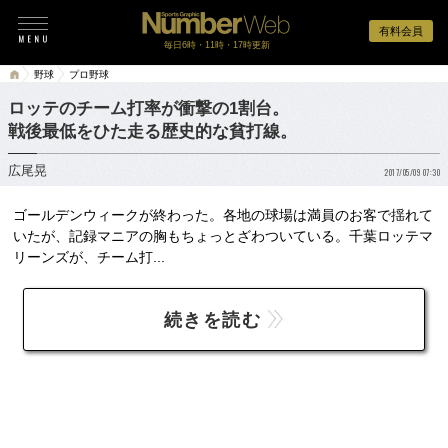
有料会員
毎日6時・11時・17時更新
野球
プロ野球
ロッテのチーム打率が衝撃の1割台。
戦後最低をひた走る歴史的な貧打線。
広尾晃
2017/05/09 07:30
ゴールデンウィークが終わった。各地の球場は満員のお客で揺れて
いたが、記録マニアの胸もちょっとざわついている。千葉ロッテマ
リーンズが、チーム打...
続きを読む