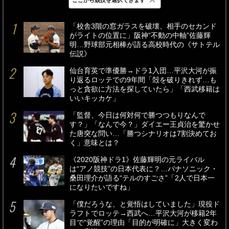
最新
24時間
週間
「校舎3階の窓ガラスを破壊、相手のセカンド
がライトの位置に」阪神“不動の中軸”佐藤輝
明…野球部元相棒が語る高校時代の《サトテル
伝説》
仙台育英で準優勝→ドラ1入団…平沢大河が振
り返るロッテでの9年間「殻を破りきれず…も
っと貪欲に方法を探していたら」「西武移籍は
いいキッカケ」
「監督、今日は何対何で勝つつもりなんで
す？」「なんで今？」ダイエー王貞治を驚かせ
た唐突な問い…「勝つシナリオは7割決めてお
く」意味とは？
《2020阪神ドラ1》佐藤輝明の元ライバル
は“アノ競技”の日本代表に？…パナソニック・
桑田理介が語る“テルのすごさ”「2人で日本一
になりたいですね」
「僕だろうな、と覚悟はしていました」現役ド
ラフトでロッテ→西武へ…平沢大河が移籍2年
目で“覚醒”の理由「目的が明確に」大きく変わ