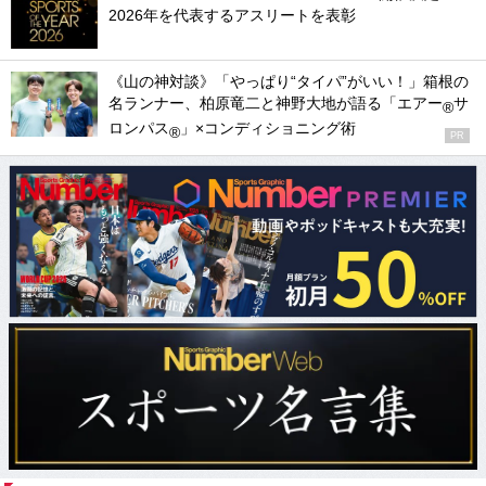
2026年を代表するアスリートを表彰
《山の神対談》「やっぱり“タイパ”がいい！」箱根の
名ランナー、柏原竜二と神野大地が語る「エアー
サ
®
ロンパス
」×コンディショニング術
®
PR