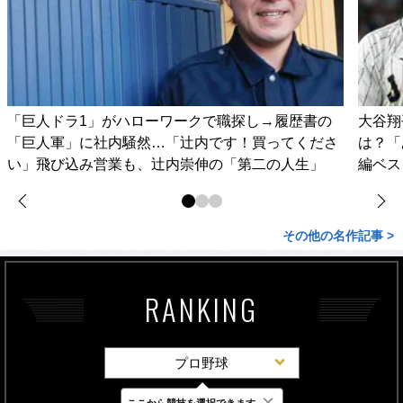
「巨人ドラ1」がハローワークで職探し→履歴書の
大谷翔
「巨人軍」に社内騒然…「辻内です！買ってくださ
は？「
い」飛び込み営業も、辻内崇伸の「第二の人生」
編ベス
その他の名作記事 >
RANKING
プロ野球
×
ここから競技を選択できます