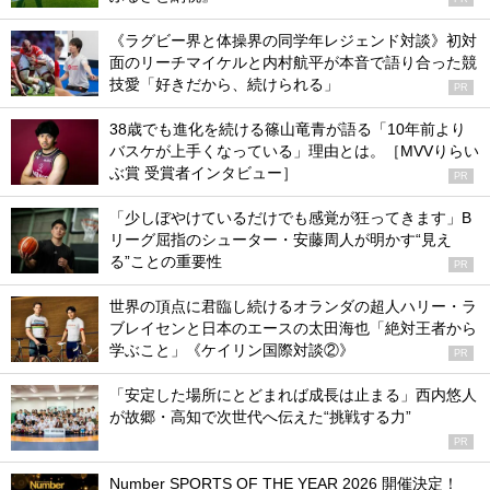
《ラグビー界と体操界の同学年レジェンド対談》初対
面のリーチマイケルと内村航平が本音で語り合った競
技愛「好きだから、続けられる」
PR
38歳でも進化を続ける篠山竜青が語る「10年前より
バスケが上手くなっている」理由とは。［MVVりらい
ぶ賞 受賞者インタビュー］
PR
「少しぼやけているだけでも感覚が狂ってきます」B
リーグ屈指のシューター・安藤周人が明かす“見え
る”ことの重要性
PR
世界の頂点に君臨し続けるオランダの超人ハリー・ラ
ブレイセンと日本のエースの太田海也「絶対王者から
学ぶこと」《ケイリン国際対談②》
PR
「安定した場所にとどまれば成長は止まる」西内悠人
が故郷・高知で次世代へ伝えた“挑戦する力”
PR
Number SPORTS OF THE YEAR 2026 開催決定！