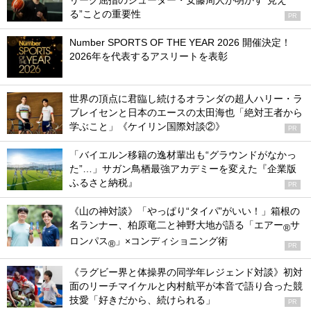
リーグ屈指のシューター・安藤周人が明かす“見え
る”ことの重要性
PR
Number SPORTS OF THE YEAR 2026 開催決定！
2026年を代表するアスリートを表彰
世界の頂点に君臨し続けるオランダの超人ハリー・ラ
ブレイセンと日本のエースの太田海也「絶対王者から
学ぶこと」《ケイリン国際対談②》
PR
「バイエルン移籍の逸材輩出も“グラウンドがなかっ
た”…」サガン鳥栖最強アカデミーを変えた『企業版
ふるさと納税』
PR
《山の神対談》「やっぱり“タイパ”がいい！」箱根の
名ランナー、柏原竜二と神野大地が語る「エアー
サ
®
ロンパス
」×コンディショニング術
®
PR
《ラグビー界と体操界の同学年レジェンド対談》初対
面のリーチマイケルと内村航平が本音で語り合った競
技愛「好きだから、続けられる」
PR