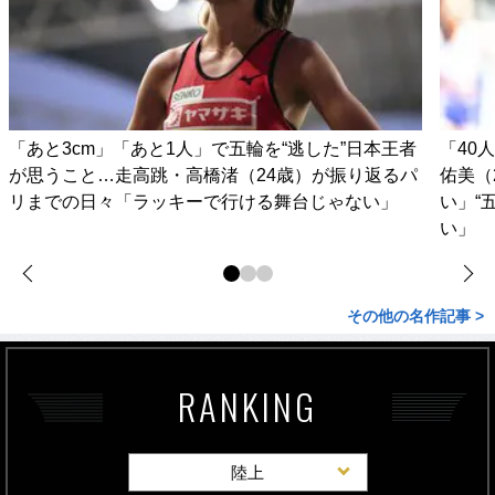
「あと3cm」「あと1人」で五輪を“逃した”日本王者
「40
が思うこと…走高跳・高橋渚（24歳）が振り返るパ
佑美（
リまでの日々「ラッキーで行ける舞台じゃない」
い」“
い」
その他の名作記事 >
RANKING
陸上