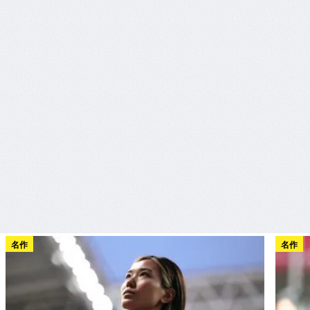
名作
名作