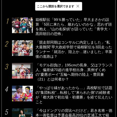
×
ここから競技を選択できます
最新
24時間
週間
箱根駅伝「99％勝っていた」早大まさかの誤
算 「5区に来たら、敵わないのかな」思わず頭
を抱え…“山の名探偵”が語っていた「青学大・
黒田朝日の恐怖」
「競走部同期はコンサルに内定しました」“私
大最難関”早大政経学部で箱根駅伝を3回走った
ランナー「就活か、陸上か…迷いました」卒業
後の進路は？
「モデル顔負け」195cmの長身、父はフランス
人、偏差値70超の進学校出身…異例ずくめ
の“慶應ボーイ”五輪へ期待の陸上・豊田兼
（21）とは何者か？
「やっぱり縁があったから…」高校駅伝で話題
の“集団転校”…転校して“来られた側”の経験者
が「都大路で初出場・初優勝」を経て伝えたい
こと
「今はドングリの背比べだけど」若き名将・徳
本一善監督は予選会最高20位の芝浦工大で箱