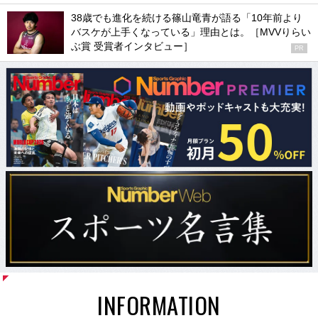
38歳でも進化を続ける篠山竜青が語る「10年前より
バスケが上手くなっている」理由とは。［MVVりらい
ぶ賞 受賞者インタビュー］
PR
INFORMATION