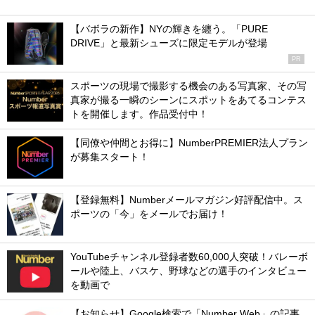
【バボラの新作】NYの輝きを纏う。「PURE
DRIVE」と最新シューズに限定モデルが登場
PR
スポーツの現場で撮影する機会のある写真家、その写
真家が撮る一瞬のシーンにスポットをあてるコンテス
トを開催します。作品受付中！
【同僚や仲間とお得に】NumberPREMIER法人プラン
が募集スタート！
【登録無料】Numberメールマガジン好評配信中。ス
ポーツの「今」をメールでお届け！
YouTubeチャンネル登録者数60,000人突破！バレーボ
ールや陸上、バスケ、野球などの選手のインタビュー
を動画で
【お知らせ】Google検索で「Number Web」の記事