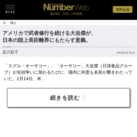
有料会員
毎日6時・11時・17時更新
陸上
アメリカで武者修行を続ける大迫傑が、
日本の陸上長距離界にもたらす意義。
及川彩子
2015/02/24 10:35
「スグル・オーサコー」、「オーサコー」大迫傑（日清食品グルー
プ）が先頭争いに加わるたびに、場内に何度も名前が響きわたって
いた。2月14日、米...
続きを読む