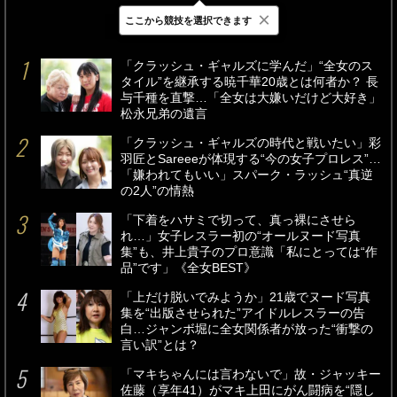
×
ここから競技を選択できます
最新
24時間
週間
「クラッシュ・ギャルズに学んだ」“全女のス
タイル”を継承する暁千華20歳とは何者か？ 長
与千種を直撃…「全女は大嫌いだけど大好き」
松永兄弟の遺言
「クラッシュ・ギャルズの時代と戦いたい」彩
羽匠とSareeeが体現する“今の女子プロレス”…
「嫌われてもいい」スパーク・ラッシュ“真逆
の2人”の情熱
「下着をハサミで切って、真っ裸にさせら
れ…」女子レスラー初の“オールヌード写真
集”も、井上貴子のプロ意識「私にとっては“作
品”です」《全女BEST》
「上だけ脱いでみようか」21歳でヌード写真
集を“出版させられた”アイドルレスラーの告
白…ジャンボ堀に全女関係者が放った“衝撃の
言い訳”とは？
「マキちゃんには言わないで」故・ジャッキー
佐藤（享年41）がマキ上田にがん闘病を“隠し