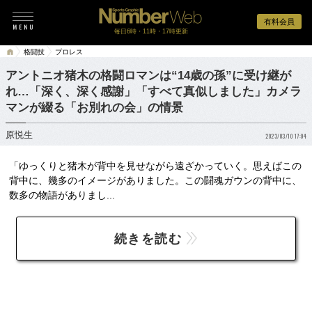
有料会員
毎日6時・11時・17時更新
格闘技
プロレス
アントニオ猪木の格闘ロマンは“14歳の孫”に受け継が
れ…「深く、深く感謝」「すべて真似しました」カメラ
マンが綴る「お別れの会」の情景
原悦生
2023/03/10 17:04
「ゆっくりと猪木が背中を見せながら遠ざかっていく。思えばこの
背中に、幾多のイメージがありました。この闘魂ガウンの背中に、
数多の物語がありまし...
続きを読む