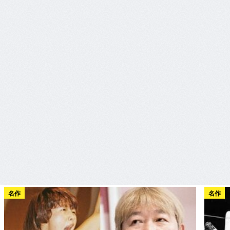
名作
名作