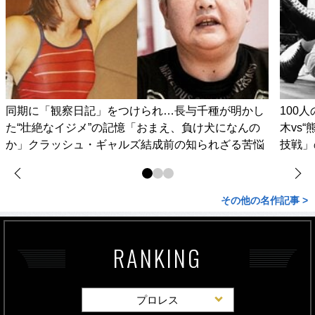
同期に「観察日記」をつけられ…長与千種が明かし
100
た“壮絶なイジメ”の記憶「おまえ、負け犬になんの
木vs
か」クラッシュ・ギャルズ結成前の知られざる苦悩
技戦」
その他の名作記事 >
RANKING
プロレス