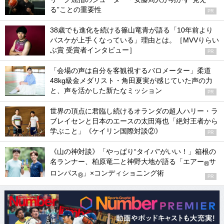
る”ことの重要性
PR
38歳でも進化を続ける篠山竜青が語る「10年前より
バスケが上手くなっている」理由とは。［MVVりらい
ぶ賞 受賞者インタビュー］
PR
「会場の声は自分を客観視するバロメーター」柔道
48kg級金メダリスト・角田夏実が感じていた声の力
と、声を活かした新たなミッション
PR
世界の頂点に君臨し続けるオランダの超人ハリー・ラ
ブレイセンと日本のエースの太田海也「絶対王者から
学ぶこと」《ケイリン国際対談②》
PR
《山の神対談》「やっぱり“タイパ”がいい！」箱根の
名ランナー、柏原竜二と神野大地が語る「エアー
サ
®
ロンパス
」×コンディショニング術
®
PR