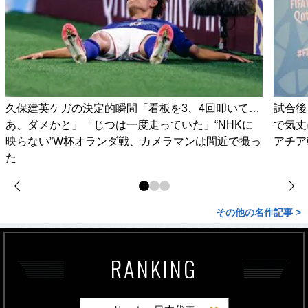
久保建英ケガの決定的瞬間「看板を3、4回叩いて…
試合後
あ、ダメかと」「じつは一度走っていた」“NHKに
で気丈
映らない”W杯オランダ戦、カメラマンは間近で撮っ
アチア
た
その他の名作記事 >
RANKING