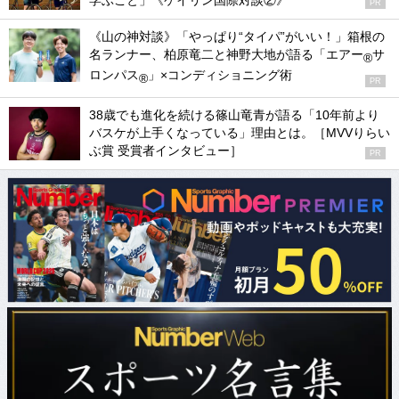
学ぶこと」《ケイリン国際対談②》
PR
《山の神対談》「やっぱり“タイパ”がいい！」箱根の
名ランナー、柏原竜二と神野大地が語る「エアー
サ
®
ロンパス
」×コンディショニング術
®
PR
38歳でも進化を続ける篠山竜青が語る「10年前より
バスケが上手くなっている」理由とは。［MVVりらい
ぶ賞 受賞者インタビュー］
PR