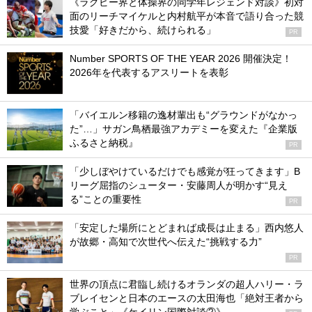
《ラグビー界と体操界の同学年レジェンド対談》初対
面のリーチマイケルと内村航平が本音で語り合った競
技愛「好きだから、続けられる」
PR
Number SPORTS OF THE YEAR 2026 開催決定！
2026年を代表するアスリートを表彰
「バイエルン移籍の逸材輩出も“グラウンドがなかっ
た”…」サガン鳥栖最強アカデミーを変えた『企業版
ふるさと納税』
PR
「少しぼやけているだけでも感覚が狂ってきます」B
リーグ屈指のシューター・安藤周人が明かす“見え
る”ことの重要性
PR
「安定した場所にとどまれば成長は止まる」西内悠人
が故郷・高知で次世代へ伝えた“挑戦する力”
PR
世界の頂点に君臨し続けるオランダの超人ハリー・ラ
ブレイセンと日本のエースの太田海也「絶対王者から