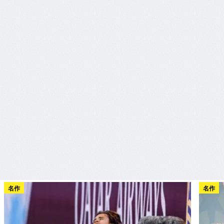
名作
名作