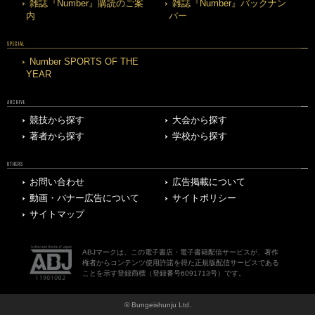
雑誌『Number』購読のご案
雑誌『Number』バックナン
内
バー
SPECIAL
Number SPORTS OF THE
YEAR
ARCHIVE
競技から探す
大会から探す
著者から探す
学校から探す
OTHERS
お問い合わせ
広告掲載について
動画・バナー広告について
サイトポリシー
サイトマップ
ABJマークは、この電子書店・電子書籍配信サービスが、著作
権者からコンテンツ使用許諾を得た正規版配信サービスである
ことを示す登録商標（登録番号6091713号）です。
© Bungeishunju Ltd.