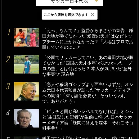
サッカー日本代表
×
ここから競技を選択できます
最新
24時間
週間
「えっ、なんで？」監督からまさかの宣告…鎌
田大地が勝てなかった“愛媛の天才”はなぜトッ
プチームに上がれなかった？「大地はプロで活
躍しているのに…と」
「公園でサッカーしてこい」あの鎌田大地が勝
てなかった“四国の天才少年”がぶつかった「プ
ロの壁」とは何だった？ 本人が気づいた“意外
な事実”と現在地
「恋人や移籍ゴシップより面白いはずだ」オシ
ム元日本代表監督が語った“サッカーメディア
への期待”「深く語る必要が…そういうわけ
で、ありがとう」
「ピッチと同じ高いレベルでなければ」オシム
と“生涯愛した記者”が生前に願った日本サッカ
ーメディア論「疑問に答える媒体…それこそ百
科事典だ」
鎌田大地が「彼がアーセナルなら、僕はマンU