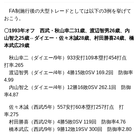
FA制施行後の大型トレードとしては以下の3例を挙げて
おこう。
〇1993年オフ 西武・秋山幸二31歳、渡辺智男26歳、内
山智之25歳⇔ダイエー・佐々木誠28歳、村田勝喜24歳、橋
本武広29歳
秋山幸二（ダイエー/9年）933安打109本塁打454打点
打率.265
渡辺智男（ダイエー/4年）4勝15敗0SV 169.2回 防御率
4.99
内山智之（ダイエー/4年）12勝16敗0SV 262.1回 防御
率4.87
佐々木誠（西武/5年）557安打60本塁打257打点 打
率.275
村田勝喜（西武/2年）4勝5敗0SV 119回 防御率4.76
橋本武広（西武/9年）9勝12敗19SV 300回 防御率2.80