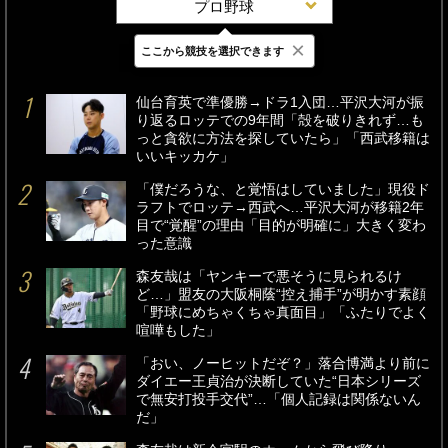
プロ野球
×
ここから競技を選択できます
最新
24時間
週間
仙台育英で準優勝→ドラ1入団…平沢大河が振
り返るロッテでの9年間「殻を破りきれず…も
っと貪欲に方法を探していたら」「西武移籍は
いいキッカケ」
「僕だろうな、と覚悟はしていました」現役ド
ラフトでロッテ→西武へ…平沢大河が移籍2年
目で“覚醒”の理由「目的が明確に」大きく変わ
った意識
森友哉は「ヤンキーで悪そうに見られるけ
ど…」盟友の大阪桐蔭“控え捕手”が明かす素顔
「野球にめちゃくちゃ真面目」「ふたりでよく
喧嘩もした」
「おい、ノーヒットだぞ？」落合博満より前に
ダイエー王貞治が決断していた“日本シリーズ
で無安打投手交代”…「個人記録は関係ないん
だ」