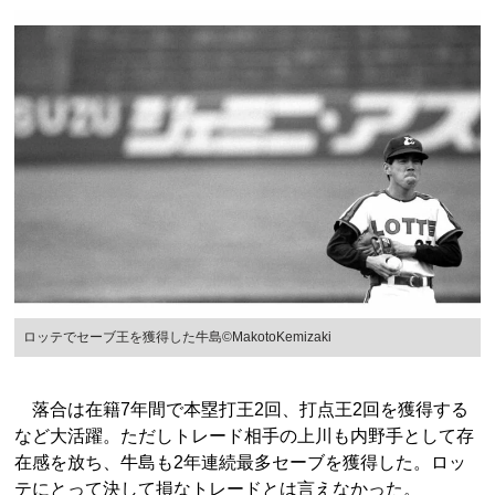
ロッテでセーブ王を獲得した牛島©MakotoKemizaki
落合は在籍7年間で本塁打王2回、打点王2回を獲得する
など大活躍。ただしトレード相手の上川も内野手として存
在感を放ち、牛島も2年連続最多セーブを獲得した。ロッ
テにとって決して損なトレードとは言えなかった。