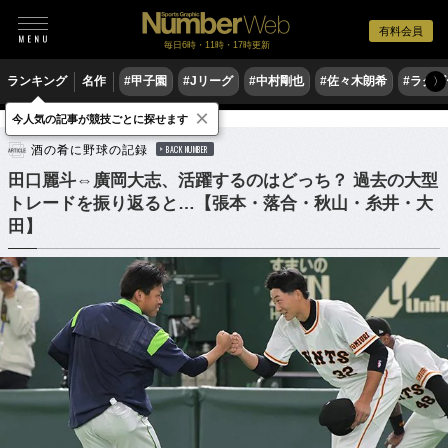
有料会員
毎日6時・11時・17時更新
ランキング
名作
#甲子園
#Jリーグ
#中村剛也
#佐々木朗希
#ラグ
〉
×
今人気の記事が競技ごとに探せます
野球
プロ野球
酒の肴に野球の記録
BACK NUMBER
田口麗斗⇔廣岡大志、活躍するのはどっち？ 過去の大型
トレードを振り返ると…【張本・落合・秋山・糸井・大
田】