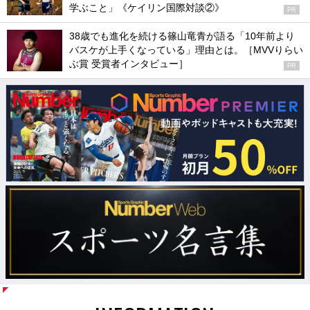
学ぶこと」《ケイリン国際対談②》
PR
38歳でも進化を続ける篠山竜青が語る「10年前より
バスケが上手くなっている」理由とは。［MVVりらい
ぶ賞 受賞者インタビュー］
PR