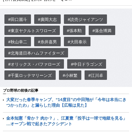
#田口麗斗
#廣岡大志
#読売ジャイアンツ
#東京ヤクルトスワローズ
#張本勲
#落合博満
#秋山幸二
#糸井嘉男
#大田泰示
#北海道日本ハムファイターズ
#オリックス・バファローズ
#中日ドラゴンズ
#千葉ロッテマリーンズ
#小林繁
#江川卓
プロ野球の前後の記事
大変だった春季キャンプ、“14度目”の中田翔が「今年は本当にき
つかったわ」と漏らした理由【広報は見た】
金本知憲「骨か？ 肉か？」、江夏豊「投手は一球で地獄を見る」
…オープン戦で起きたアクシデント