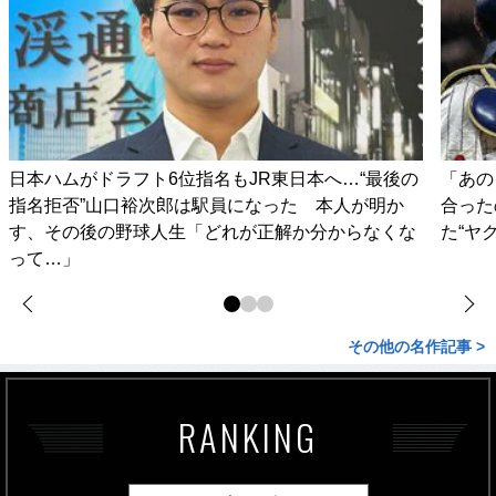
日本ハムがドラフト6位指名もJR東日本へ…“最後の
「あの
指名拒否”山口裕次郎は駅員になった 本人が明か
合った
す、その後の野球人生「どれが正解か分からなくな
た“ヤ
って…」
その他の名作記事 >
RANKING