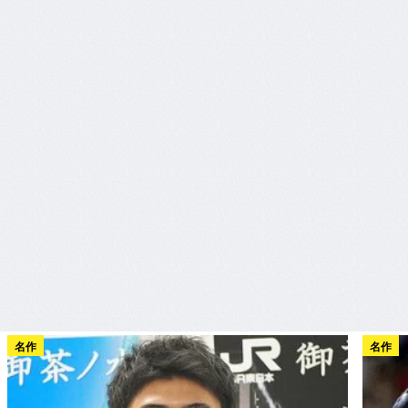
名作
名作