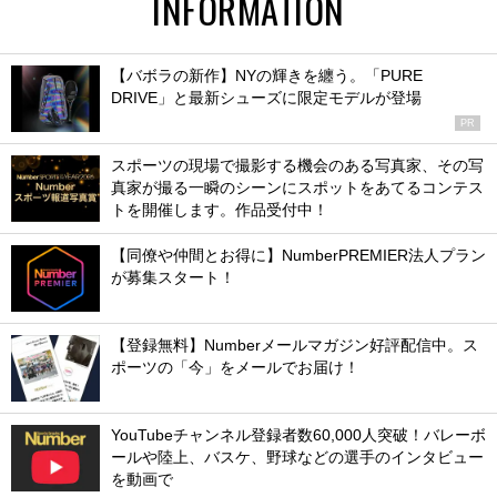
INFORMATION
【バボラの新作】NYの輝きを纏う。「PURE
DRIVE」と最新シューズに限定モデルが登場
PR
スポーツの現場で撮影する機会のある写真家、その写
真家が撮る一瞬のシーンにスポットをあてるコンテス
トを開催します。作品受付中！
【同僚や仲間とお得に】NumberPREMIER法人プラン
が募集スタート！
【登録無料】Numberメールマガジン好評配信中。ス
ポーツの「今」をメールでお届け！
YouTubeチャンネル登録者数60,000人突破！バレーボ
ールや陸上、バスケ、野球などの選手のインタビュー
を動画で