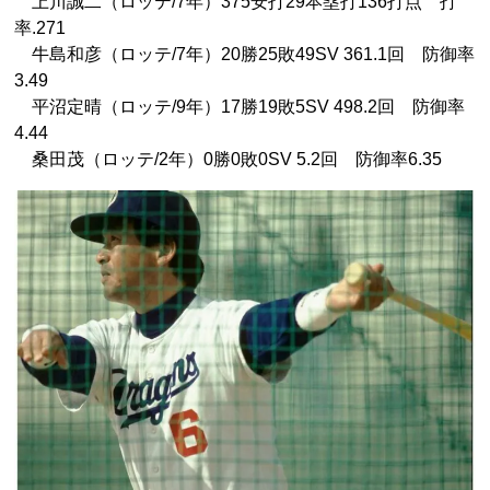
上川誠二（ロッテ/7年）375安打29本塁打136打点 打
率.271
牛島和彦（ロッテ/7年）20勝25敗49SV 361.1回 防御率
3.49
平沼定晴（ロッテ/9年）17勝19敗5SV 498.2回 防御率
4.44
桑田茂（ロッテ/2年）0勝0敗0SV 5.2回 防御率6.35