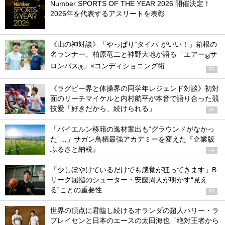
Number SPORTS OF THE YEAR 2026 開催決定！
2026年を代表するアスリートを表彰
《山の神対談》「やっぱり“タイパ”がいい！」箱根の
名ランナー、柏原竜二と神野大地が語る「エアー
サ
®
ロンパス
」×コンディショニング術
®
PR
《ラグビー界と体操界の同学年レジェンド対談》初対
面のリーチマイケルと内村航平が本音で語り合った競
技愛「好きだから、続けられる」
PR
「バイエルン移籍の逸材輩出も“グラウンドがなかっ
た”…」サガン鳥栖最強アカデミーを変えた『企業版
ふるさと納税』
PR
「少しぼやけているだけでも感覚が狂ってきます」B
リーグ屈指のシューター・安藤周人が明かす“見え
る”ことの重要性
PR
世界の頂点に君臨し続けるオランダの超人ハリー・ラ
ブレイセンと日本のエースの太田海也「絶対王者から