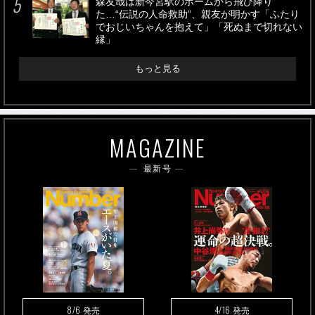
森友哉は新今宮駅のホームから飛び降り
た…“伝説の人命救助”、親友が明かす「ふたり
でおじいちゃんを抱えて」「死ぬまで切れない
縁」
もっと見る
MAGAZINE
最新号
8/6
4/16
発売
発売