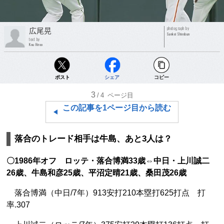
photograph by
広尾晃
Sankei Shimbun
text by
Kou Hiroo
ポスト
シェア
コピー
3
/4
ページ目
この記事を1ページ目から読む
落合のトレード相手は牛島、あと3人は？
〇1986年オフ ロッテ・落合博満33歳⇔中日・上川誠二
26歳、牛島和彦25歳、平沼定晴21歳、桑田茂26歳
落合博満（中日/7年）913安打210本塁打625打点 打
率.307