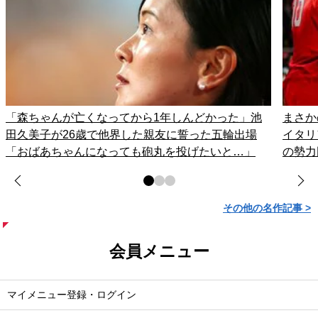
「森ちゃんが亡くなってから1年しんどかった」池
まさか
田久美子が26歳で他界した親友に誓った五輪出場
イタリ
「おばあちゃんになっても砲丸を投げたいと…」
の勢力
その他の名作記事 >
会員メニュー
マイメニュー登録・ログイン