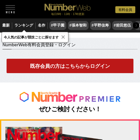
有料会員
毎日6時・11時・17時更新
最新
ランキング
名作
#甲子園
#張本智和
#平野佳寿
#前田悠伍
#
〉
×
NumberWeb有料会員登録・ログイン
今人気の記事が競技ごとに探せます
NumberWeb有料会員登録・ログイン
既存会員の方はこちらからログイン
ぜひご検討ください！