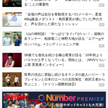
る”ことの重要性
PR
「会場の声は自分を客観視するバロメーター」柔道
48kg級金メダリスト・角田夏実が感じていた声の力
と、声を活かした新たなミッション
PR
《山の神対談》「やっぱり“タイパ”がいい！」箱根の
名ランナー、柏原竜二と神野大地が語る「エアー
サ
®
ロンパス
」×コンディショニング術
®
PR
38歳でも進化を続ける篠山竜青が語る「10年前より
バスケが上手くなっている」理由とは。［MVVりらい
ぶ賞 受賞者インタビュー］
PR
世界の頂点に君臨し続けるオランダの超人ハリー・ラ
ブレイセンと日本のエースの太田海也「絶対王者から
学ぶこと」《ケイリン国際対談②》
PR