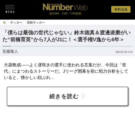
有料会員
毎日6時・11時・17時更新
サッカー
高校サッカー
「僕らは最強の世代じゃない」鈴木徳真＆渡邊凌磨がい
た“前橋育英”から7人がJ1に！＜選手権V逸から6年＞
安藤隆人
2021/01/30 11:01
大器晩成――よく遅咲きの選手に使われる言葉だが、今回は「世
代」にまつわるストーリーだ。Jリーグ開幕を前に戦力分析をして
いると、懐かしい顔ぶれ...
続きを読む