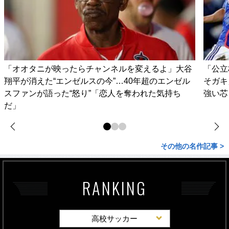
「オオタニが映ったらチャンネルを変えるよ」大谷
「公立
翔平が消えた“エンゼルスの今”…40年超のエンゼル
そガキ
スファンが語った“怒り”「恋人を奪われた気持ち
強い芯
だ」
その他の名作記事 >
RANKING
高校サッカー