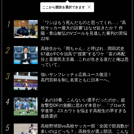
×
ここから競技を選択できます
最新
24時間
週間
「ワシはもう死んだものと思ってくれ…」“高
校サッカー最大の誤審”はなぜ起きたか？ 作
陽・青山敏弘のVゴールを見逃した審判の苦悩
22年
高校生から「岡ちゃん」と呼ばれ…岡田武史
67歳がFC今治高で“授業”するワケ「富の再配
分と直接民主主義…これが生きる道だと俺は思
っていて」
強いサンフレッチェ広島ユース復活！
高円宮杯を制し名実ともに日本一へ。
「あの10番、こんないい選手だったのか」超
攻撃型DFの覚醒に思わず本音が…「プロor大
学進学」Jスカウトを悩ます高校生の早すぎる
進路選択
高校野球部vs高校サッカー部「全国で部員数が
多いのはどっち？」高校生が選ぶ部活、こんな