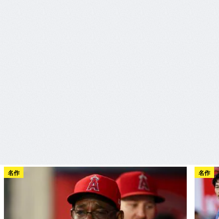
名作
名作