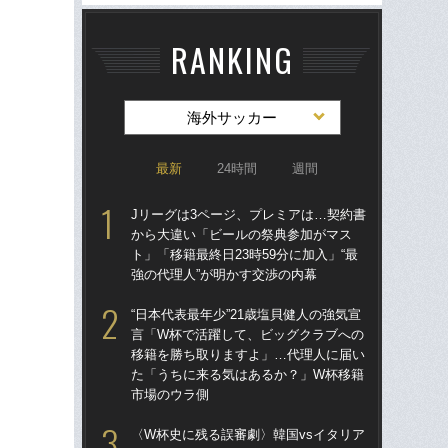
RANKING
海外サッカー
最新
24時間
週間
Jリーグは3ページ、プレミアは…契約書
Jリ
から大違い「ビールの祭典参加がマス
か
ト」「移籍最終日23時59分に加入」“最
ト」
強の代理人”が明かす交渉の内幕
強の
“日本代表最年少”21歳塩貝健人の強気宣
〈W
言「W杯で活躍して、ビッグクラブへの
から
移籍を勝ち取りますよ」…代理人に届い
の
た「うちに来る気はあるか？」W杯移籍
ない
市場のウラ側
ヘ
〈W杯史に残る誤審劇〉韓国vsイタリア
大会