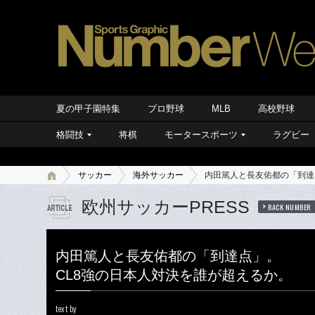
夏の甲子園特集
プロ野球
MLB
高校野球
格闘技
将棋
モータースポーツ
ラグビー
サッカー
海外サッカー
内田篤人と長友佑都の「到達
欧州サッカーPRESS
BACK NUMBER
内田篤人と長友佑都の「到達点」。
CL8強の日本人対決を誰が超えるか。
text by