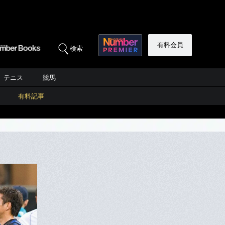
有料会員
検索
テニス
競馬
有料記事