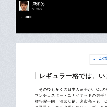
戸塚啓
Kei Totsuka
PROFILE
この
レギュラー格では、い
その後も多くの日本人選手が、CLの
マンチェスター・ユナイテッドの選手
柿谷曜一朗、清武弘嗣、宮市亮らも、