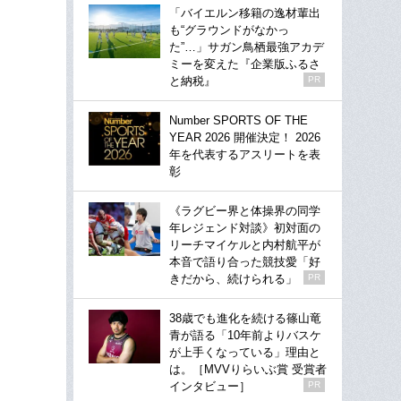
「バイエルン移籍の逸材輩出
も“グラウンドがなかっ
た”…」サガン鳥栖最強アカデ
ミーを変えた『企業版ふるさ
と納税』
PR
Number SPORTS OF THE
YEAR 2026 開催決定！ 2026
年を代表するアスリートを表
彰
《ラグビー界と体操界の同学
年レジェンド対談》初対面の
リーチマイケルと内村航平が
本音で語り合った競技愛「好
きだから、続けられる」
PR
38歳でも進化を続ける篠山竜
青が語る「10年前よりバスケ
が上手くなっている」理由と
は。［MVVりらいぶ賞 受賞者
インタビュー］
PR