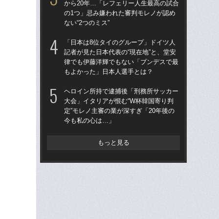
から20年…「レフェリー人生最高の試合
定”
の1つ」忌み嫌われた審判モレノが認め
今
ない“2つのミス”
イ
「日本は8位タイのグループ」ドイツ人
森本
記者が見た日本代表の“現在地”と、堂安
律でも伊藤洋輝でもない「ブンデスで最
「
もよかった」日本人選手とは？
記者
律
ヘロイン所持で逮捕後「刑務所サッカー
も
大会」イタリアが恨む“W杯韓国寄り判
定”モレノ主審の業が深すぎ「20年後の
今も私の心は…」
もっと見る