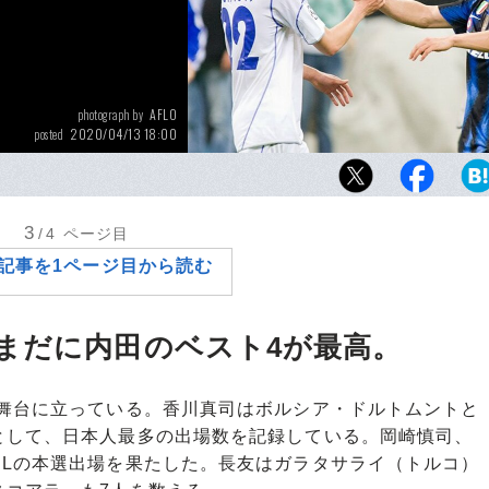
AFLO
photograph by
2020/04/13 18:00
posted
内田篤人と長友佑都。敵同士ではあっても、こ
間にはある種の連帯感が確かに存在したのだ
3
/4
ページ目
記事を1ページ目から読む
まだに内田のベスト4が最高。
舞台に立っている。香川真司はボルシア・ドルトムントと
として、日本人最多の出場数を記録している。岡崎慎司、
CLの本選出場を果たした。長友はガラタサライ（トルコ）