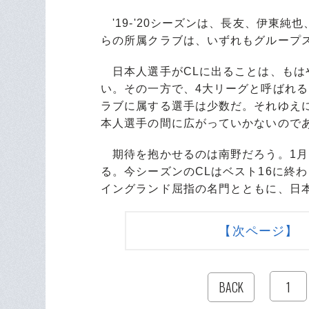
'19-'20シーズンは、長友、伊東純
らの所属クラブは、いずれもグループ
日本人選手がCLに出ることは、もは
い。その一方で、4大リーグと呼ばれ
ラブに属する選手は少数だ。それゆえ
本人選手の間に広がっていかないので
期待を抱かせるのは南野だろう。1月
る。今シーズンのCLはベスト16に終
イングランド屈指の名門とともに、日
【次ページ】
1
BACK