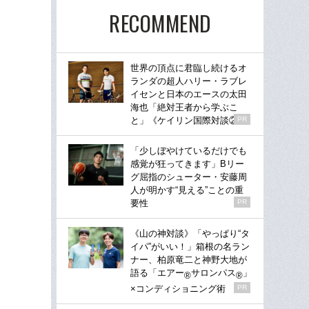
RECOMMEND
世界の頂点に君臨し続けるオ
ランダの超人ハリー・ラブレ
イセンと日本のエースの太田
海也「絶対王者から学ぶこ
と」《ケイリン国際対談②》
PR
「少しぼやけているだけでも
感覚が狂ってきます」Bリー
グ屈指のシューター・安藤周
人が明かす“見える”ことの重
要性
PR
《山の神対談》「やっぱり“タ
イパ”がいい！」箱根の名ラン
ナー、柏原竜二と神野大地が
語る「エアー
サロンパス
」
®
®
×コンディショニング術
PR