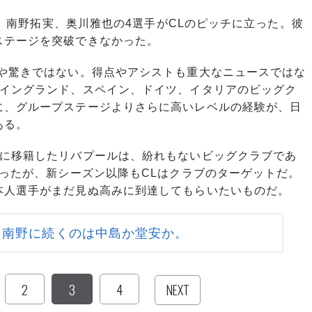
也、南野拓実、奥川雅也の4選手がCLのピッチに立った。彼
ステージを突破できなかった。
や驚きではない。得点やアシストも重大なニュースではな
るイングランド、スペイン、ドイツ、イタリアのビッグク
に、グループステージよりさらに高いレベルの経験が、日
ある。
に移籍したリバプールは、紛れもないビッグクラブであ
わったが、新シーズン以降もCLはクラブのターゲットだ。
本人選手がまだ見ぬ高みに到達してもらいたいものだ。
 南野に続くのは中島か堂安か。
2
3
4
NEXT