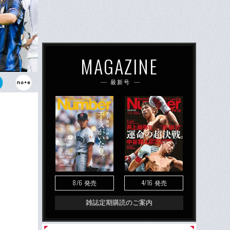
MAGAZINE
最新号
の時2人の
ろう。
8/6
4/16
発売
発売
雑誌定期購読のご案内