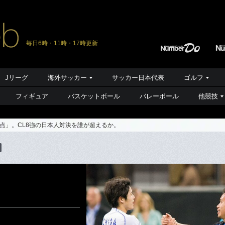
毎日6時・11時・17時更新
Jリーグ
海外サッカー
サッカー日本代表
ゴルフ
フィギュア
バスケットボール
バレーボール
他競技
点」。CL8強の日本人対決を誰が超えるか。