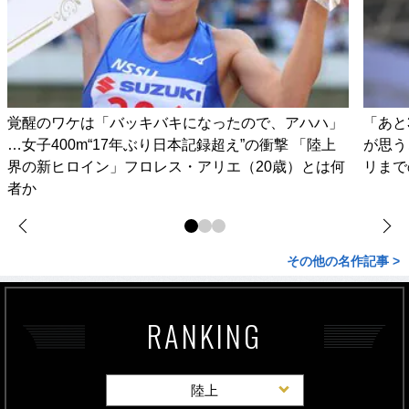
覚醒のワケは「バッキバキになったので、アハハ」
「あと
…女子400m“17年ぶり日本記録超え”の衝撃 「陸上
が思う
界の新ヒロイン」フロレス・アリエ（20歳）とは何
リまで
者か
その他の名作記事 >
RANKING
陸上