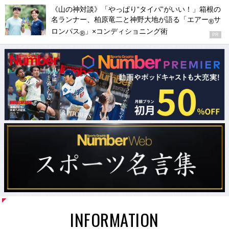
《山の神対談》「やっぱり“タイパ”がいい！」箱根の
名ランナー、柏原竜二と神野大地が語る「エアー
サ
®
ロンパス
」×コンディショニング術
®
PR
INFORMATION