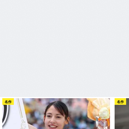
名作
名作