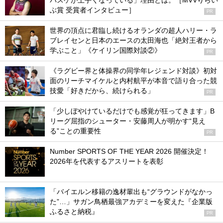
バスケが上手くなっている」理由とは。［MVVりらい
ぶ賞 受賞者インタビュー］
PR
世界の頂点に君臨し続けるオランダの超人ハリー・ラ
ブレイセンと日本のエースの太田海也「絶対王者から
学ぶこと」《ケイリン国際対談②》
PR
《ラグビー界と体操界の同学年レジェンド対談》初対
面のリーチマイケルと内村航平が本音で語り合った競
技愛「好きだから、続けられる」
PR
「少しぼやけているだけでも感覚が狂ってきます」B
リーグ屈指のシューター・安藤周人が明かす“見え
る”ことの重要性
PR
Number SPORTS OF THE YEAR 2026 開催決定！
2026年を代表するアスリートを表彰
「バイエルン移籍の逸材輩出も“グラウンドがなかっ
た”…」サガン鳥栖最強アカデミーを変えた『企業版
ふるさと納税』
PR