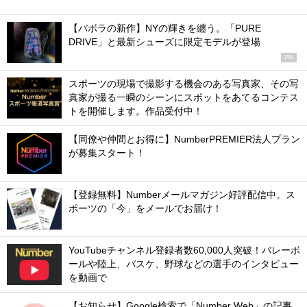
【バボラの新作】NYの輝きを纏う。「PURE
DRIVE」と最新シューズに限定モデルが登場
PR
スポーツの現場で撮影する機会のある写真家、その写
真家が撮る一瞬のシーンにスポットをあてるコンテス
トを開催します。作品受付中！
【同僚や仲間とお得に】NumberPREMIER法人プラン
が募集スタート！
【登録無料】Numberメールマガジン好評配信中。ス
ポーツの「今」をメールでお届け！
YouTubeチャンネル登録者数60,000人突破！バレーボ
ールや陸上、バスケ、野球などの選手のインタビュー
を動画で
【お知らせ】Google検索で「Number Web」の記事