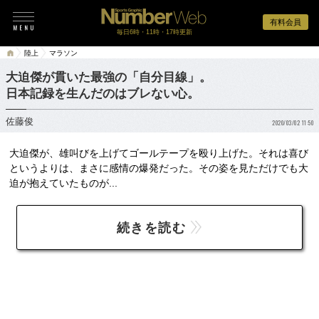
有料会員
毎日6時・11時・17時更新
陸上
マラソン
大迫傑が貫いた最強の「自分目線」。
日本記録を生んだのはブレない心。
佐藤俊
2020/03/02 11:50
大迫傑が、雄叫びを上げてゴールテープを殴り上げた。それは喜び
というよりは、まさに感情の爆発だった。その姿を見ただけでも大
迫が抱えていたものが...
続きを読む