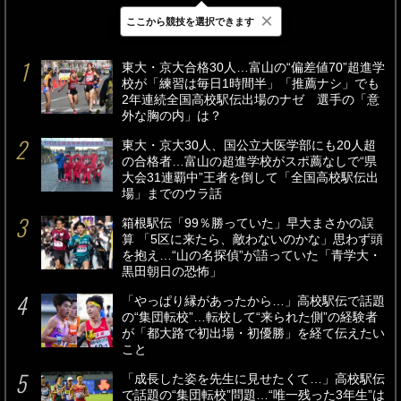
×
ここから競技を選択できます
最新
24時間
週間
東大・京大合格30人…富山の“偏差値70”超進学
校が「練習は毎日1時間半」「推薦ナシ」でも
2年連続全国高校駅伝出場のナゼ 選手の「意
外な胸の内」は？
東大・京大30人、国公立大医学部にも20人超
の合格者…富山の超進学校がスポ薦なしで“県
大会31連覇中”王者を倒して「全国高校駅伝出
場」までのウラ話
箱根駅伝「99％勝っていた」早大まさかの誤
算 「5区に来たら、敵わないのかな」思わず頭
を抱え…“山の名探偵”が語っていた「青学大・
黒田朝日の恐怖」
「やっぱり縁があったから…」高校駅伝で話題
の“集団転校”…転校して“来られた側”の経験者
が「都大路で初出場・初優勝」を経て伝えたい
こと
「成長した姿を先生に見せたくて…」高校駅伝
で話題の“集団転校”問題…“唯一残った3年生”は