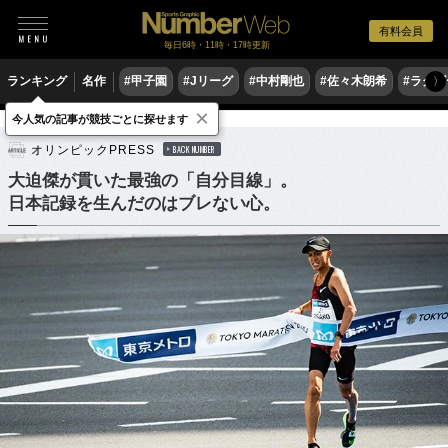
有料会員
毎日6時・11時・17時更新
ランキング
名作
#甲子園
#Jリーグ
#中村剛也
#佐々木朗希
#ラグ
〉
×
今人気の記事が競技ごとに探せます
陸上
マラソン
オリンピックPRESS
BACK NUMBER
大迫傑が貫いた最強の「自分目線」。
日本記録を生んだのはブレない心。