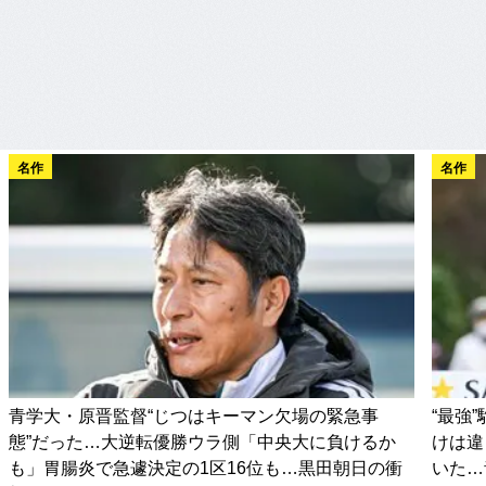
名作
名作
青学大・原晋監督“じつはキーマン欠場の緊急事
“最強
態”だった…大逆転優勝ウラ側「中央大に負けるか
けは違
も」胃腸炎で急遽決定の1区16位も…黒田朝日の衝
いた…