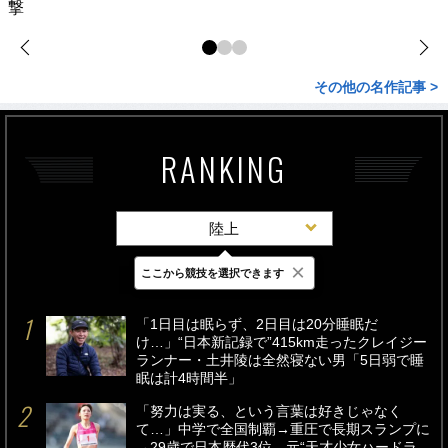
撃
その他の名作記事 >
RANKING
陸上
×
ここから競技を選択できます
最新
24時間
週間
「1日目は眠らず、2日目は20分睡眠だ
け…」“日本新記録で”415km走ったクレイジー
ランナー・土井陵は全然寝ない男「5日弱で睡
眠は計4時間半」
「努力は実る、という言葉は好きじゃなく
て…」中学で全国制覇→重圧で長期スランプに
→29歳で日本歴代3位…元“天才少女ハードラ