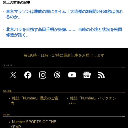
陸上の前後の記事
東京マラソンは勝敗の前にタイム！大迫傑の2時間5分50秒は切れ
るのか。
北京パラを目指す高田千明が妊娠……。当時の心境と状況を松岡
修造が訊く。
毎日6時・11時・17時に最新記事をお届けします
FOLLOW US
MAGAZINE
雑誌『Number』購読のご案
雑誌『Number』バックナン
内
バー
SPECIAL
Number SPORTS OF THE
YEAR