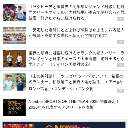
《ラグビー界と体操界の同学年レジェンド対談》初対
面のリーチマイケルと内村航平が本音で語り合った競
技愛「好きだから、続けられる」
PR
「安定した場所にとどまれば成長は止まる」西内悠人
が故郷・高知で次世代へ伝えた“挑戦する力”
PR
世界の頂点に君臨し続けるオランダの超人ハリー・ラ
ブレイセンと日本のエースの太田海也「絶対王者から
学ぶこと」《ケイリン国際対談②》
PR
《山の神対談》「やっぱり“タイパ”がいい！」箱根の
名ランナー、柏原竜二と神野大地が語る「エアー
サ
®
ロンパス
」×コンディショニング術
®
PR
Number SPORTS OF THE YEAR 2026 開催決定！
2026年を代表するアスリートを表彰