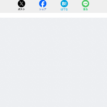
ポスト
シェア
はてな
送る