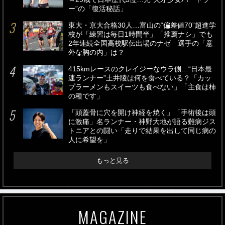
ー”の「復活秘話」
東大・京大合格30人…富山の“偏差値70”超進学
校が「練習は毎日1時間半」「推薦ナシ」でも
2年連続全国高校駅伝出場のナゼ 選手の「意
外な胸の内」は？
415kmレースのクレイジーなウラ側…“日本最
速ランナー”土井陵は何を食べている？「カッ
プラーメンもスイーツも食べない」「主食は柿
の種です」
「頭蓋骨に穴を開け神経を焼く」「手術後は頭
に激痛」名ランナー・神野大地が語る難病ジス
トニアとの闘い「走りで結果を出して同じ病の
人に希望を」
もっと見る
MAGAZINE