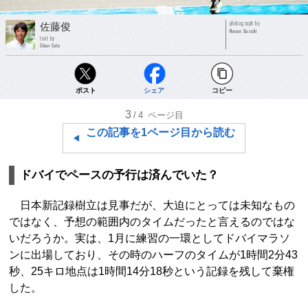
photograph by
佐藤俊
Nanae Suzuki
text by
Shun Sato
ポスト
シェア
コピー
3
/4
ページ目
この記事を1ページ目から読む
ドバイでペースの予行は済んでいた？
日本新記録樹立は見事だが、大迫にとっては未知なもの
ではなく、予想の範囲内のタイムだったと言えるのではな
いだろうか。実は、1月に練習の一環としてドバイマラソ
ンに出場しており、その時のハーフのタイムが1時間2分43
秒、25キロ地点は1時間14分18秒という記録を残して棄権
した。