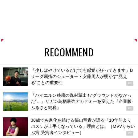
RECOMMEND
「少しぼやけているだけでも感覚が狂ってきます」B
リーグ屈指のシューター・安藤周人が明かす“見え
る”ことの重要性
PR
「バイエルン移籍の逸材輩出も“グラウンドがなかっ
た”…」サガン鳥栖最強アカデミーを変えた『企業版
ふるさと納税』
PR
38歳でも進化を続ける篠山竜青が語る「10年前より
バスケが上手くなっている」理由とは。［MVVりらい
ぶ賞 受賞者インタビュー］
PR