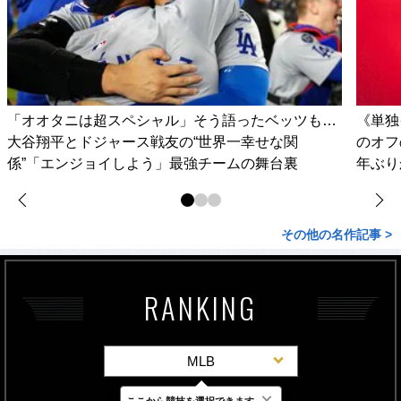
「オオタニは超スペシャル」そう語ったベッツも…
《単独
大谷翔平とドジャース戦友の“世界一幸せな関
のオフ
係”「エンジョイしよう」最強チームの舞台裏
年ぶり
その他の名作記事 >
RANKING
MLB
×
ここから競技を選択できます