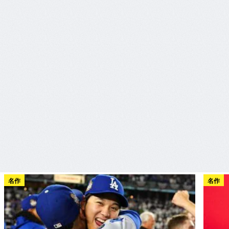
名作
名作