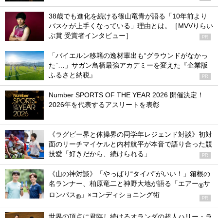
38歳でも進化を続ける篠山竜青が語る「10年前より
バスケが上手くなっている」理由とは。［MVVりらい
ぶ賞 受賞者インタビュー］
PR
「バイエルン移籍の逸材輩出も“グラウンドがなかっ
た”…」サガン鳥栖最強アカデミーを変えた『企業版
ふるさと納税』
PR
Number SPORTS OF THE YEAR 2026 開催決定！
2026年を代表するアスリートを表彰
《ラグビー界と体操界の同学年レジェンド対談》初対
面のリーチマイケルと内村航平が本音で語り合った競
技愛「好きだから、続けられる」
PR
《山の神対談》「やっぱり“タイパ”がいい！」箱根の
名ランナー、柏原竜二と神野大地が語る「エアー
サ
®
ロンパス
」×コンディショニング術
®
PR
世界の頂点に君臨し続けるオランダの超人ハリー・ラ