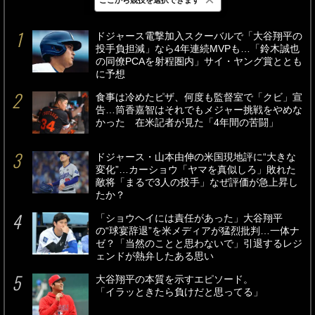
最新
24時間
週間
ドジャース電撃加入スクーバルで「大谷翔平の
投手負担減」なら4年連続MVPも…「鈴木誠也
の同僚PCAを射程圏内」サイ・ヤング賞ととも
に予想
食事は冷めたピザ、何度も監督室で「クビ」宣
告…筒香嘉智はそれでもメジャー挑戦をやめな
かった 在米記者が見た「4年間の苦闘」
ドジャース・山本由伸の米国現地評に“大きな
変化”…カーショウ「ヤマを真似しろ」敗れた
敵将「まるで3人の投手」なぜ評価が急上昇し
たか？
「ショウヘイには責任があった」大谷翔平
の“球宴辞退”を米メディアが猛烈批判…一体ナ
ゼ？「当然のことと思わないで」引退するレジ
ェンドが熱弁したある思い
大谷翔平の本質を示すエピソード。
「イラッときたら負けだと思ってる」