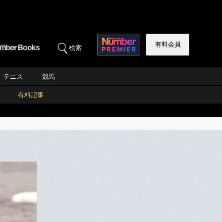
有料会員
検索
テニス
競馬
有料記事