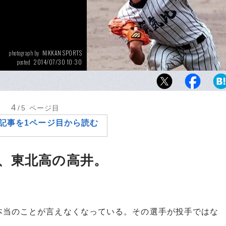
NIKKAN SPORTS
photograph by
2014/07/30 10:30
posted
敦賀気比高校時代には北陸三羽ガラスと呼ば
也。彼が安倍氏の「流しのブルペンキャッチ
目の投手だった。
4
/5
ページ目
記事を1ページ目から読む
、東北高の高井。
当のことが言えなくなっている。その選手が投手ではな