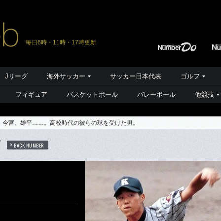
毎日6時・11時・17時更新
Jリーグ
海外サッカー
サッカー日本代表
ゴルフ
フィギュア
バスケットボール
バレーボール
他競技
、今宮、雄平……。高校時代の彼らの球を受けた男。
ば
BACK NUMBER