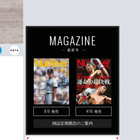
MAGAZINE
最新号
れた内海哲
ャー」の一人
8/6
4/16
発売
発売
雑誌定期購読のご案内