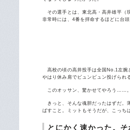
その選手とは、東北高・高井雄平（現
非常時には、4番を拝命するほどに台頭し
高校の頃の高井投手は全国No.1左腕
やはり休み肩でビュンビュン投げられ
このオッサン、驚かせてやろう……
きっと、そんな魂胆だったはずだ。薄
ばすこと。ミットもそうだが、こっち
とにかく速かった。そ