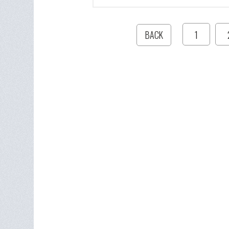
1
BACK