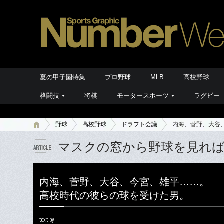
夏の甲子園特集
プロ野球
MLB
高校野球
格闘技
将棋
モータースポーツ
ラグビー
野球
高校野球
ドラフト会議
内海、菅野、大谷
マスクの窓から野球を見れ
内海、菅野、大谷、今宮、雄平……。
高校時代の彼らの球を受けた男。
text by