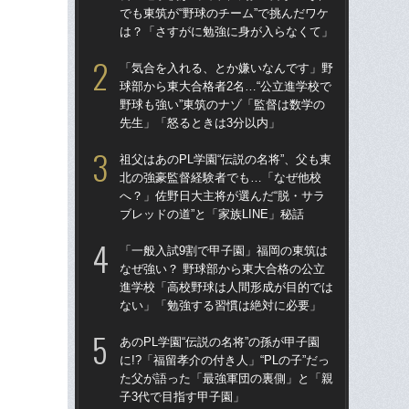
でも東筑が“野球のチーム”で挑んだワケ
でも
は？「さすがに勉強に身が入らなくて」
は
「気合を入れる、とか嫌いなんです」野
祖父
球部から東大合格者2名…“公立進学校で
北
野球も強い”東筑のナゾ「監督は数学の
へ？
先生」「怒るときは3分以内」
ブレ
祖父はあのPL学園“伝説の名将”、父も東
「
北の強豪監督経験者でも…「なぜ他校
球部
へ？」佐野日大主将が選んだ“脱・サラ
野球
ブレッドの道”と「家族LINE」秘話
先
「一般入試9割で甲子園」福岡の東筑は
「
なぜ強い？ 野球部から東大合格の公立
なぜ
進学校「高校野球は人間形成が目的では
進
ない」「勉強する習慣は絶対に必要」
な
あのPL学園“伝説の名将”の孫が甲子園
仙台
に!?「福留孝介の付き人」“PLの子”だっ
も
た父が語った「最強軍団の裏側」と「親
快勝
子3代で目指す甲子園」
組織