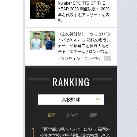
Number SPORTS OF THE
YEAR 2026 開催決定！ 2026
年を代表するアスリートを表
彰
《山の神対談》「やっぱり“タ
イパ”がいい！」箱根の名ラン
ナー、柏原竜二と神野大地が
語る「エアー
サロンパス
」
®
®
×コンディショニング術
PR
RANKING
高校野球
最新
24時間
週間
「医学部志望がメンバーに4人」福岡の
「
公立進学校が“甲子園出場”の衝撃…それ
公立