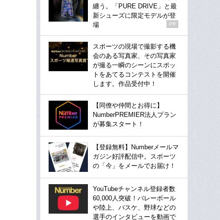
纏う。「PURE DRIVE」と最
新シューズに限定モデルが登
場
PR
スポーツの現場で撮影する機
会のある写真家、その写真家
が撮る一瞬のシーンにスポッ
トをあてるコンテストを開催
します。作品受付中！
【同僚や仲間とお得に】
NumberPREMIER法人プラン
が募集スタート！
【登録無料】Numberメールマ
ガジン好評配信中。スポーツ
の「今」をメールでお届け！
YouTubeチャンネル登録者数
60,000人突破！バレーボール
や陸上、バスケ、野球などの
選手のインタビューを動画で