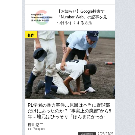
【お知らせ】Google検索で
「Number Web」の記事を見
つけやすくする方法
名作
PL学園の暴力事件…原因は本当に野球部
だけにあったのか？ “事実上の廃部”から9
年…地元はひっそり「ほんまにがっか
り」PL花火も消えた夏
柳川悠二
Yuji Yanagawa
2025/07/29
高校野球