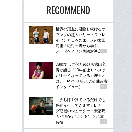
RECOMMEND
世界の頂点に君臨し続けるオ
ランダの超人ハリー・ラブレ
イセンと日本のエースの太田
海也「絶対王者から学ぶこ
と」《ケイリン国際対談②》
PR
38歳でも進化を続ける篠山竜
青が語る「10年前よりバスケ
が上手くなっている」理由と
は。［MVVりらいぶ賞 受賞者
インタビュー］
PR
「少しぼやけているだけでも
感覚が狂ってきます」Bリー
グ屈指のシューター・安藤周
人が明かす“見える”ことの重
要性
PR