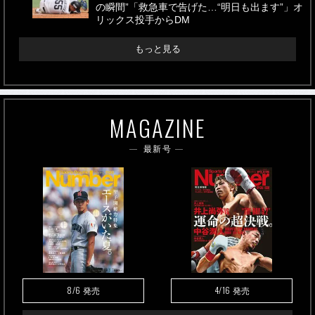
の瞬間”「救急車で告げた…“明日も出ます”」オ
リックス投手からDM
もっと見る
MAGAZINE
最新号
8/6
4/16
発売
発売