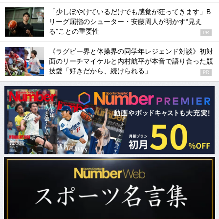
「少しぼやけているだけでも感覚が狂ってきます」B
リーグ屈指のシューター・安藤周人が明かす“見え
る”ことの重要性
PR
《ラグビー界と体操界の同学年レジェンド対談》初対
面のリーチマイケルと内村航平が本音で語り合った競
技愛「好きだから、続けられる」
PR