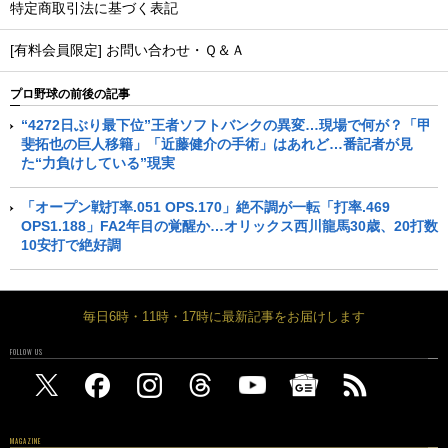
特定商取引法に基づく表記
[有料会員限定] お問い合わせ・Ｑ＆Ａ
プロ野球の前後の記事
“4272日ぶり最下位”王者ソフトバンクの異変…現場で何が？「甲
斐拓也の巨人移籍」「近藤健介の手術」はあれど…番記者が見
た“力負けしている”現実
「オープン戦打率.051 OPS.170」絶不調が一転「打率.469
OPS1.188」FA2年目の覚醒か…オリックス西川龍馬30歳、20打数
10安打で絶好調
毎日6時・11時・17時に最新記事をお届けします
FOLLOW US
MAGAZINE