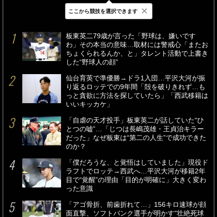
×
ここから競技を選択できます
最新
24時間
週間
板東英二79歳が言った「野球は、嫌いです
わ」その本当の意味…取材には警戒心「またお
ちょくられるんか、と」タレント活動で上書き
した“野球人の顔”
仙台育英で準優勝→ドラ1入団…平沢大河が振
り返るロッテでの9年間「殻を破りきれず…も
っと貪欲に方法を探していたら」「西武移籍は
いいキッカケ」
「自虐の天才投手」板東英二が話していた“ひ
とつの嘘”…「じつは長嶋茂雄・王貞治キラー
だった」なぜ板東は“第二の人生”で成功できた
のか？
「僕だろうな、と覚悟はしていました」現役ド
ラフトでロッテ→西武へ…平沢大河が移籍2年
目で“覚醒”の理由「目的が明確に」大きく変わ
った意識
「アゴ骨折、前歯折れて…」156キロ速球が顔
面直撃、ソフトバンク選手が明かす“壮絶死球