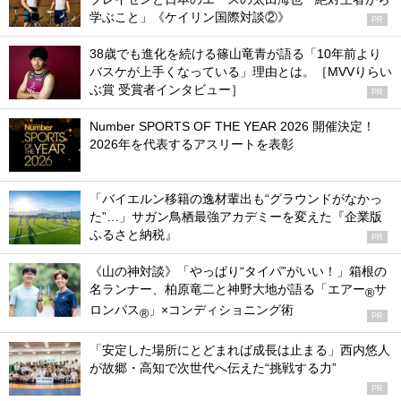
学ぶこと」《ケイリン国際対談②》
PR
38歳でも進化を続ける篠山竜青が語る「10年前より
バスケが上手くなっている」理由とは。［MVVりらい
ぶ賞 受賞者インタビュー］
PR
Number SPORTS OF THE YEAR 2026 開催決定！
2026年を代表するアスリートを表彰
「バイエルン移籍の逸材輩出も“グラウンドがなかっ
た”…」サガン鳥栖最強アカデミーを変えた『企業版
ふるさと納税』
PR
《山の神対談》「やっぱり“タイパ”がいい！」箱根の
名ランナー、柏原竜二と神野大地が語る「エアー
サ
®
ロンパス
」×コンディショニング術
®
PR
「安定した場所にとどまれば成長は止まる」西内悠人
が故郷・高知で次世代へ伝えた“挑戦する力”
PR