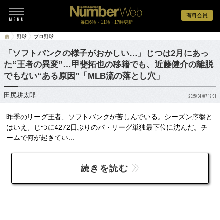
有料会員
毎日6時・11時・17時更新
野球
プロ野球
「ソフトバンクの様子がおかしい…」じつは2月にあっ
た“王者の異変”…甲斐拓也の移籍でも、近藤健介の離脱
でもない“ある原因”「MLB流の落とし穴」
田尻耕太郎
2025/04/07 17:01
昨季のリーグ王者、ソフトバンクが苦しんでいる。シーズン序盤と
はいえ、じつに4272日ぶりのパ・リーグ単独最下位に沈んだ。チ
ームで何が起きてい...
続きを読む