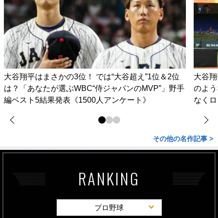
大谷翔平はまさかの3位！ では“大谷超え”1位＆2位
大谷翔
は？「あなたが選ぶWBC“侍ジャパンのMVP”」野手
のよう
編ベスト5結果発表《1500人アンケート》
なくロ
その他の名作記事 >
RANKING
プロ野球