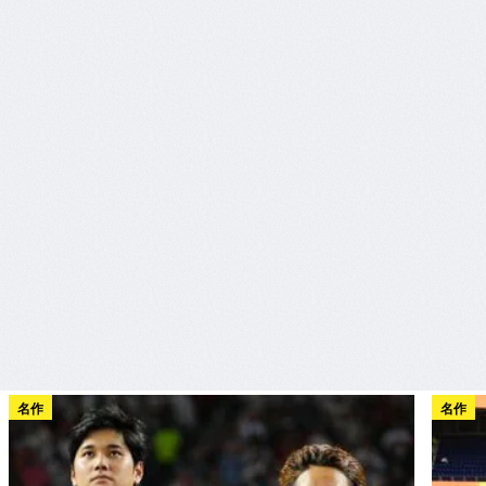
名作
名作