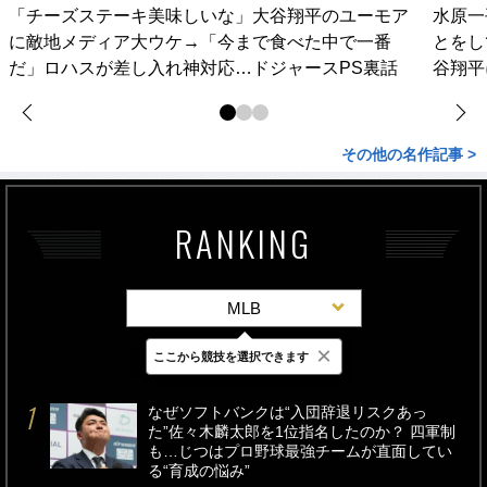
「チーズステーキ美味しいな」大谷翔平のユーモア
水原一
に敵地メディア大ウケ→「今まで食べた中で一番
とをし
だ」ロハスが差し入れ神対応…ドジャースPS裏話
谷翔平
その他の名作記事 >
RANKING
MLB
×
ここから競技を選択できます
最新
24時間
週間
なぜソフトバンクは“入団辞退リスクあっ
た”佐々木麟太郎を1位指名したのか？ 四軍制
も…じつはプロ野球最強チームが直面してい
る“育成の悩み”