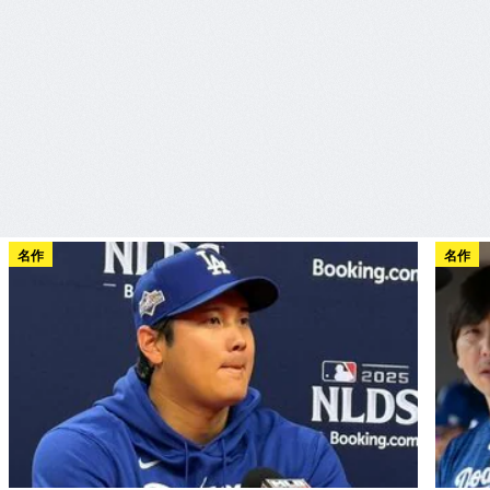
名作
名作