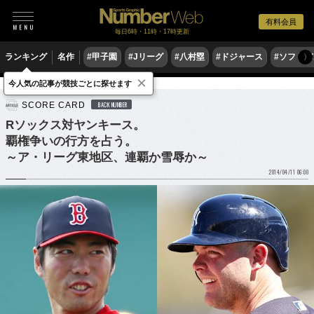
有料会員
毎日6時・11時・17時更新
ランキング
名作
#甲子園
#Jリーグ
#八村塁
#ドジャース
#ソフトバ
〉
×
今人気の記事が競技ごとに探せます
野球
MLB
SCORE CARD
BACK NUMBER
Rソックス対ヤンキース。
覇権争いの行方を占う。
～ア・リーグ東地区、連覇か雪辱か～
2014/04/11 06:00