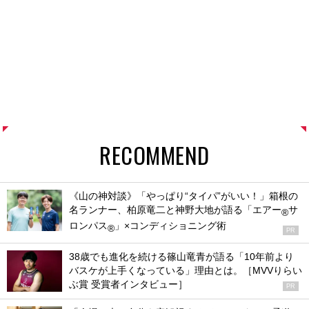
RECOMMEND
《山の神対談》「やっぱり“タイパ”がいい！」箱根の
名ランナー、柏原竜二と神野大地が語る「エアー
サ
®
ロンパス
」×コンディショニング術
®
PR
38歳でも進化を続ける篠山竜青が語る「10年前より
バスケが上手くなっている」理由とは。［MVVりらい
ぶ賞 受賞者インタビュー］
PR