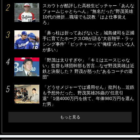
スカウトが酷評した高校生ピッチャー「あんな
フォームじゃとらへん」“無名だった”野茂英雄
10代の挫折…職場でも説教「はよ仕事覚え
ろ」
「鼻っ柱は折ってあげないと」城島健司を正捕
手に育てたホークスOBが語る”大谷翔平・ラッ
シング事件”「ピッチャーって“俺様”みたいな人
が多い」
「野茂は太りすぎや」「キミはエースじゃな
い」監督も球団幹部も苦言…なぜ野茂英雄は近
鉄と決裂した？ 野茂が怒った“あるコーチの退
団”
「どうせメジャーでは通用せん」批判も…近鉄
も予想外だった、野茂英雄26歳の“任意引
退”「1億4000万円を捨て、年俸980万円を選ん
だ男」
もっと見る