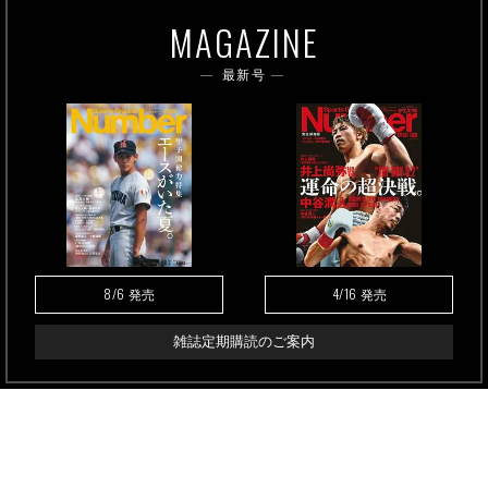
MAGAZINE
最新号
8/6
4/16
発売
発売
雑誌定期購読のご案内