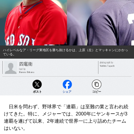
ハイレベルなア・リーグ東地区を勝ち抜けるかは、上原（左）とマッキャンにかかっ
ている。
photograph by
四竈衛
Yukihito Taguchi
text by
Mamoru Shikama
ポスト
シェア
コピー
日米を問わず、野球界で「連覇」は至難の業と言われ続
けてきた。特に、メジャーでは、2000年にヤンキースが3
連覇を遂げて以来、2年連続で世界一に上り詰めたチーム
はいない。