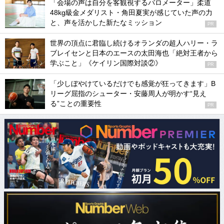
「会場の声は自分を客観視するバロメーター」柔道
48kg級金メダリスト・角田夏実が感じていた声の力
と、声を活かした新たなミッション
PR
世界の頂点に君臨し続けるオランダの超人ハリー・ラ
ブレイセンと日本のエースの太田海也「絶対王者から
学ぶこと」《ケイリン国際対談②》
PR
「少しぼやけているだけでも感覚が狂ってきます」B
リーグ屈指のシューター・安藤周人が明かす“見え
る”ことの重要性
PR