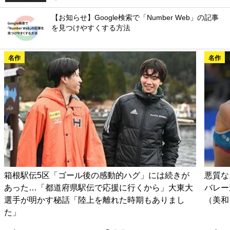
【お知らせ】Google検索で「Number Web」の記事
を見つけやすくする方法
名作
名作
箱根駅伝5区「ゴール後の感動的ハグ」には続きが
悪質な
あった…「都道府県駅伝で応援に行くから」大東大
バレー
選手が明かす秘話「陸上を離れた時期もありまし
（美和
た」