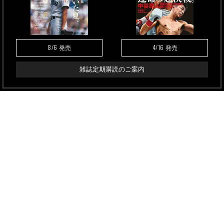
8/6
4/16
発売
発売
雑誌定期購読のご案内