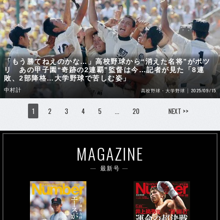
「もう勝てねえのかな…」高校野球から“消えた名将”がポツ
リ あの甲子園“奇跡の2連覇”監督は今…記者が見た「8連
敗、2部降格…大学野球で苦しむ姿」
中村計
2025/09/15
高校野球・大学野球
1
2
3
4
5
…
20
NEXT >>
MAGAZINE
最新号