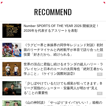
RECOMMEND
Number SPORTS OF THE YEAR 2026 開催決定！
2026年を代表するアスリートを表彰
《ラグビー界と体操界の同学年レジェンド対談》初対
面のリーチマイケルと内村航平が本音で語り合った競
技愛「好きだから、続けられる」
PR
世界の頂点に君臨し続けるオランダの超人ハリー・ラ
ブレイセンと日本のエースの太田海也「絶対王者から
学ぶこと」《ケイリン国際対談②》
PR
「少しぼやけているだけでも感覚が狂ってきます」B
リーグ屈指のシューター・安藤周人が明かす“見え
る”ことの重要性
PR
《山の神対談》「やっぱり“タイパ”がいい！」箱根の