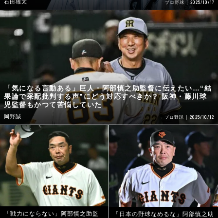
石田雄太
2025/10/17
プロ野球
「気になる言動ある」巨人・阿部慎之助監督に伝えたい…“結
果論で采配批判する声”にどう対応すべきか？ 阪神・藤川球
児監督もかつて苦悩していた
岡野誠
2025/10/12
プロ野球
「戦力にならない」阿部慎之助監
「日本の野球なめるな」阿部慎之助