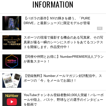
INFORMATION
【バボラの新作】NYの輝きを纏う。「PURE
DRIVE」と最新シューズに限定モデルが登場
PR
スポーツの現場で撮影する機会のある写真家、その写
真家が撮る一瞬のシーンにスポットをあてるコンテス
トを開催します。作品受付中！
【同僚や仲間とお得に】NumberPREMIER法人プラン
が募集スタート！
【登録無料】Numberメールマガジン好評配信中。ス
ポーツの「今」をメールでお届け！
YouTubeチャンネル登録者数60,000人突破！バレーボ
ールや陸上、バスケ、野球などの選手のインタビュー
を動画で