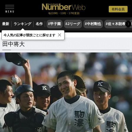
有料会員
毎日6時・11時・17時更新
最新
ランキング
名作
#甲子園
#Jリーグ
#中村剛也
#佐々木朗希
〉
×
今人気の記事が競技ごとに探せます
田中将大
関連記事
田中将大