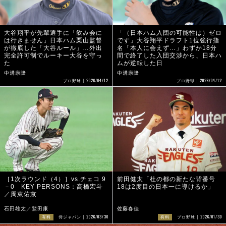
大谷翔平が先輩選手に「飲み会に
「（日本ハム入団の可能性は）ゼロ
は行きません」日本ハム栗山監督
です」大谷翔平ドラフト1位強行指
が徹底した「大谷ルール」…外出
名「本人に会えず…」わずか18分
完全許可制でルーキー大谷を守っ
間で終了した入団交渉から、日本ハ
た
ムが逆転した日
中溝康隆
中溝康隆
2026/04/12
2026/04/12
プロ野球
プロ野球
［1次ラウンド（4）］vs.チェコ 9
前田健太「杜の都の新たな背番号
－0 KEY PERSONS：高橋宏斗
18は2度目の日本一に導けるか」
／周東佑京
石田雄太／鷲田康
佐藤春佳
2026/03/30
2026/01/30
有料
侍ジャパン
有料
プロ野球