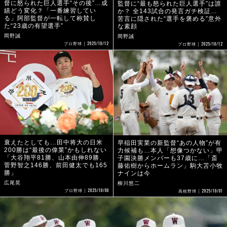
督に怒られた巨人選手“その後”…成
監督に“最も怒られた巨人選手”は誰
績どう変化？「一番練習してい
か？ 全143試合の発言ガチ検証…
る」阿部監督が一転して称賛し
苦言に隠された“選手を褒める”意外
た“23歳の有望選手”
な素顔
岡野誠
岡野誠
2025/10/12
2025/10/12
プロ野球
プロ野球
衰えたとしても…田中将大の日米
早稲田実業の新監督“あの人物”が有
200勝は“最後の偉業”かもしれない
力候補も…本人「想像つかない」甲
「大谷翔平81勝、山本由伸89勝、
子園決勝メンバーも37歳に…「斎
菅野智之146勝、前田健太でも165
藤佑樹からホームラン」駒大苫小牧
勝」
ナインは今
広尾晃
柳川悠二
2025/10/08
2025/10/01
プロ野球
高校野球