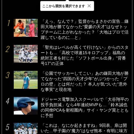
×
ここから競技を選択できます
最新
24時間
週間
「えっ、なんで？」監督からまさかの宣告…鎌
田大地が勝てなかった“愛媛の天才”はなぜトッ
プチームに上がれなかった？「大地はプロで活
躍しているのに…と」
「聖光はレベルが高くて行けない」からのスタ
ートも…「高校で球速15キロアップ」福島の
絶対王者を封じた「ソフトボール出身」“背番
号17”の正体
「公園でサッカーしてこい」あの鎌田大地が勝
てなかった“四国の天才少年”がぶつかった「プ
ロの壁」とは何だった？ 本人が気づいた“意外
な事実”と現在地
ドジャース電撃加入スクーバルで「大谷翔平の
投手負担減」なら4年連続MVPも…「鈴木誠也
の同僚PCAを射程圏内」サイ・ヤング賞ととも
に予想
「これは、なにか起きますね」9回表、扉は開
いた…甲子園の“魔力”はなぜ熊本・有明に味方