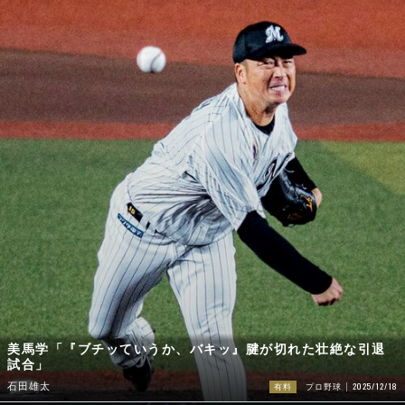
美馬学「『ブチッていうか、バキッ』腱が切れた壮絶な引退
試合」
2025/12/18
石田雄太
有料
プロ野球