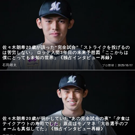
佐々木朗希20歳が語った“完全試合”「ストライクを投げるの
は苦労しない」 ロッテ入団3年目の未来予想図「ここからは
僕にとっても未知の世界」《独占インタビュー再録》
石田雄太
2025/10/17
プロ野球
佐々木朗希20歳が明かしていた“あの完全試合の夜”「夕食は
テイクアウトの寿司でした」原点はモノマネ「大谷選手のフ
ォームも真似してた」《独占インタビュー再録》