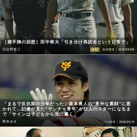
［捕手陣の回想］田中将大「引き分け再試合という日常で」
2026/08/08
日比野恭三
有料
高校野球
「まるで反抗期の少年だった」坂本勇人の“意外な素顔”に惹
かれて…記者が見た“ヤンチャ青年”が巨人のスターになるま
で「サインは子どもから先に書く」
樫本ゆき
2026/05/15
プロ野球