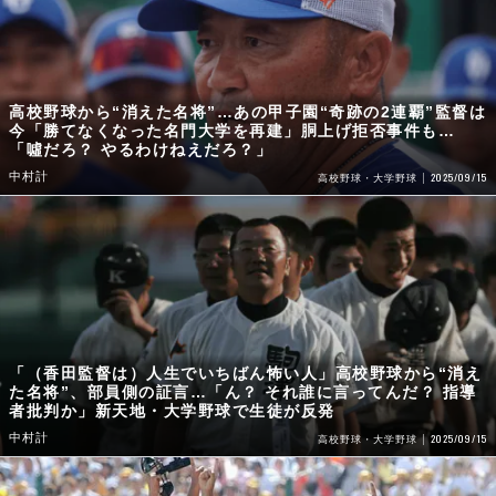
高校野球から“消えた名将”…あの甲子園“奇跡の2連覇”監督は
今「勝てなくなった名門大学を再建」胴上げ拒否事件も…
「噓だろ？ やるわけねえだろ？」
中村計
2025/09/15
高校野球・大学野球
「（香田監督は）人生でいちばん怖い人」高校野球から“消え
た名将”、部員側の証言…「ん？ それ誰に言ってんだ？ 指導
者批判か」新天地・大学野球で生徒が反発
中村計
2025/09/15
高校野球・大学野球