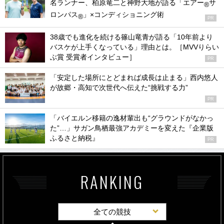
名ランナー、柏原竜二と神野大地が語る「エアー
サ
®
ロンパス
」×コンディショニング術
®
PR
38歳でも進化を続ける篠山竜青が語る「10年前より
バスケが上手くなっている」理由とは。［MVVりらい
ぶ賞 受賞者インタビュー］
PR
「安定した場所にとどまれば成長は止まる」西内悠人
が故郷・高知で次世代へ伝えた“挑戦する力”
PR
「バイエルン移籍の逸材輩出も“グラウンドがなかっ
た”…」サガン鳥栖最強アカデミーを変えた『企業版
ふるさと納税』
PR
RANKING
全ての競技