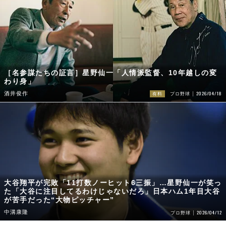
［名参謀たちの証言］星野仙一「人情派監督、10年越しの変
わり身」
2026/04/18
酒井俊作
有料
プロ野球
大谷翔平が完敗「11打数ノーヒット6三振」…星野仙一が笑っ
た「大谷に注目してるわけじゃないだろ」日本ハム1年目大谷
が苦手だった“大物ピッチャー”
中溝康隆
2026/04/12
プロ野球