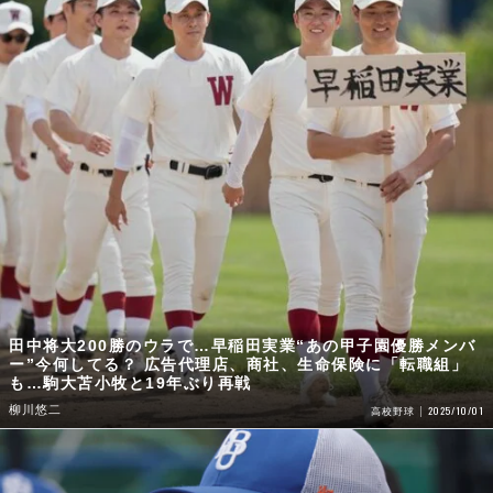
田中将大200勝のウラで…早稲田実業“あの甲子園優勝メンバ
ー”今何してる？ 広告代理店、商社、生命保険に「転職組」
も…駒大苫小牧と19年ぶり再戦
柳川悠二
2025/10/01
高校野球