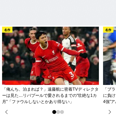
名作
名作
「俺んち、泊まれば？」遠藤航に密着TVディレクタ
「ブラ
ーは見た…リバプールで愛されるまでの“壮絶な1カ
に負け
月”「ファウルしないとかあり得ない」
4強”