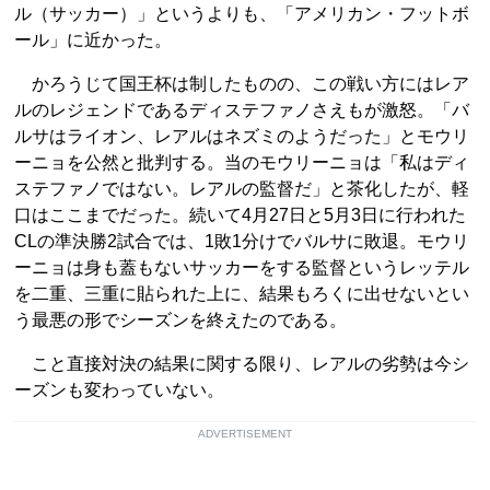
ル（サッカー）」というよりも、「アメリカン・フットボ
ール」に近かった。
かろうじて国王杯は制したものの、この戦い方にはレア
ルのレジェンドであるディステファノさえもが激怒。「バ
ルサはライオン、レアルはネズミのようだった」とモウリ
ーニョを公然と批判する。当のモウリーニョは「私はディ
ステファノではない。レアルの監督だ」と茶化したが、軽
口はここまでだった。続いて4月27日と5月3日に行われた
CLの準決勝2試合では、1敗1分けでバルサに敗退。モウリ
ーニョは身も蓋もないサッカーをする監督というレッテル
を二重、三重に貼られた上に、結果もろくに出せないとい
う最悪の形でシーズンを終えたのである。
こと直接対決の結果に関する限り、レアルの劣勢は今シ
ーズンも変わっていない。
ADVERTISEMENT