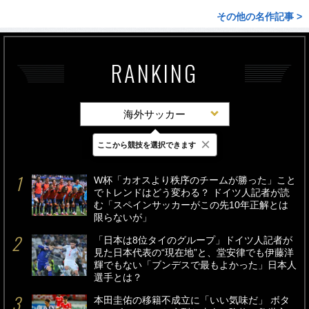
その他の名作記事 >
RANKING
海外サッカー
×
ここから競技を選択できます
最新
24時間
週間
W杯「カオスより秩序のチームが勝った」こと
でトレンドはどう変わる？ ドイツ人記者が読
む「スペインサッカーがこの先10年正解とは
限らないが」
「日本は8位タイのグループ」ドイツ人記者が
見た日本代表の“現在地”と、堂安律でも伊藤洋
輝でもない「ブンデスで最もよかった」日本人
選手とは？
本田圭佑の移籍不成立に「いい気味だ」 ボタ