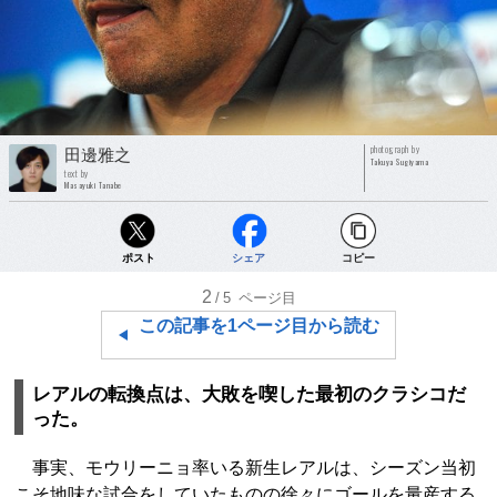
photograph by
田邊雅之
Takuya Sugiyama
text by
Masayuki Tanabe
ポスト
シェア
コピー
2
/5
ページ目
この記事を1ページ目から読む
レアルの転換点は、大敗を喫した最初のクラシコだ
った。
事実、モウリーニョ率いる新生レアルは、シーズン当初
こそ地味な試合をしていたものの徐々にゴールを量産する