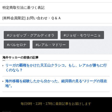
特定商取引法に基づく表記
[有料会員限定] お問い合わせ・Ｑ＆Ａ
#ジョゼップ・グアルディオラ
#ジョゼ・モウリーニョ
#バルセロナ
#レアル・マドリー
海外サッカーの前後の記事
リーガの覇権をかけた天王山クラシコ。もし、レアルが勝ちに行
くのなら？
海外移籍を経験したから分かった、細貝萌の見る“Jリーグの現在
地”。
毎日6時・11時・17時に最新記事をお届けします