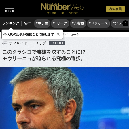
有料会員
毎日6時・11時・17時更新
ランキング
名作
#甲子園
#Jリーグ
#八村塁
#ドジャース
#ソフトバ
〉
×
今人気の記事が競技ごとに探せます
サッカー
海外サッカー
リーガ・エスパニョーラ
オフサイド・トリップ
BACK NUMBER
このクラシコで雌雄を決することに!?
モウリーニョが迫られる究極の選択。