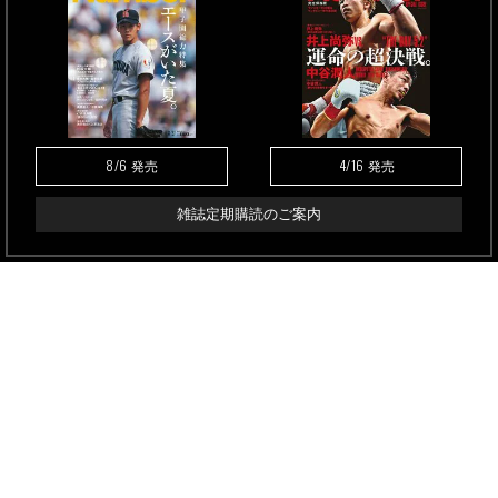
8/6
4/16
発売
発売
雑誌定期購読のご案内