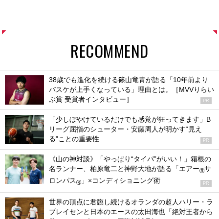
RECOMMEND
38歳でも進化を続ける篠山竜青が語る「10年前より
バスケが上手くなっている」理由とは。［MVVりらい
ぶ賞 受賞者インタビュー］
PR
「少しぼやけているだけでも感覚が狂ってきます」B
リーグ屈指のシューター・安藤周人が明かす“見え
る”ことの重要性
PR
《山の神対談》「やっぱり“タイパ”がいい！」箱根の
名ランナー、柏原竜二と神野大地が語る「エアー
サ
®
ロンパス
」×コンディショニング術
®
PR
世界の頂点に君臨し続けるオランダの超人ハリー・ラ
ブレイセンと日本のエースの太田海也「絶対王者から