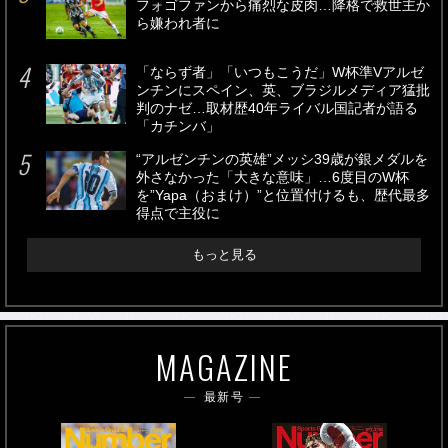
フォゴファンから痛烈な皮肉…降格で救世主か
ら嫌われ者に
「ならず者」「いつもこうだ」W杯準Vアルゼ
ンチンにスペイン、英、ブラジルメディア猛批
判のナゼ…取材歴40年ライバル国記者が語る
「カチンバ」
“アルゼンチンの英雄”メッシ39歳が銀メダルを
外さなかった「大きな意味」…6度目のW杯
を”Yapa（おまけ）”と位置付けるも、歴代最多
得点で主役に
もっと見る
MAGAZINE
最新号