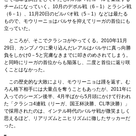
チームになっていく。10月のデポル戦（6－1）とラシン戦
（6－1）、11月20日のビルバオ戦（5－1）などは最たる
もので、モウリーニョはバルサを抑えてリーガの首位にも
立っていた。
ところが、そこでクラシコがやってくる。2010年11月
29日、カンプノウに乗り込んだレアルはバルサに真っ向勝
負をしかけ0－5と完膚なきまでに叩きのめされてしまう。
と同時にリーガの首位からも陥落し、二度と首位に返り咲
くことはなかった。
この歴史的な大敗により、モウリーニョは踵を返す。む
ろん格下相手には大量点を奪うこともあったが、2011年に
入ってのシーズン後半、4月半ばから5月頭にかけて行われ
た「クラシコ4連戦（リーガ、国王杯決勝、CL準決勝）」
で採用されたのは、インテル時代のバルサ戦が微笑ましく
思えるほど、リアリズムとニヒリズムに徹したサッカーだ
った。