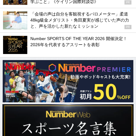
学ぶこと」《ケイリン国際対談②》
PR
「会場の声は自分を客観視するバロメーター」柔道
48kg級金メダリスト・角田夏実が感じていた声の力
と、声を活かした新たなミッション
PR
Number SPORTS OF THE YEAR 2026 開催決定！
2026年を代表するアスリートを表彰